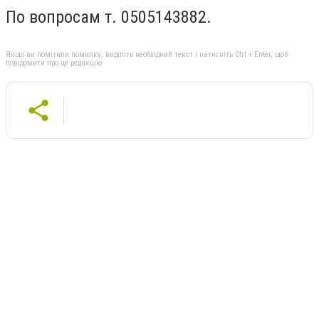
По вопросам т. 0505143882.
Якщо ви помітили помилку, виділіть необхідний текст і натисніть Ctrl + Enter, щоб
повідомити про це редакцію