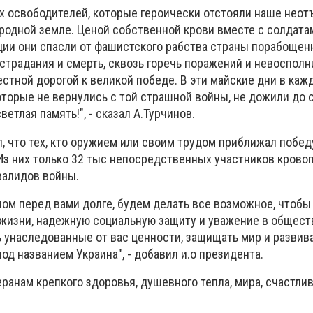
х освободителей, которые героически отстояли наше нео
 родной земле. Ценой собственной крови вместе с солдата
ции они спасли от фашистского рабства страны порабощен
 страдания и смерть, сквозь горечь поражений и невоспол
стной дорогой к великой победе. В эти майские дни в каж
оторые не вернулись с той страшной войны, не дожили до 
ветлая память!", - сказал А.Турчинов.
, что тех, кто оружием или своим трудом приближал побед
 Из них только 32 тыс непосредственных участников кров
валидов войны.
ном перед вами долге, будем делать все возможное, чтобы
жизни, надежную социальную защиту и уважение в общест
унаследованные от вас ценности, защищать мир и развив
д названием Украина", - добавил и.о президента.
ранам крепкого здоровья, душевного тепла, мира, счастли