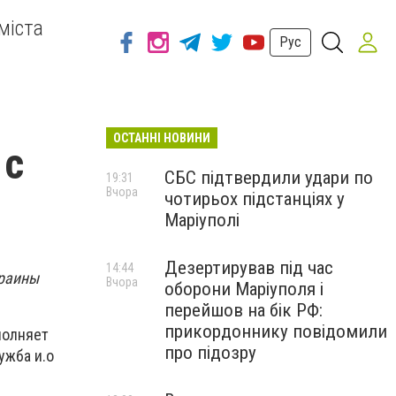
міста
Рус
ОСТАННІ НОВИНИ
 с
СБС підтвердили удари по
19:31
Вчора
чотирьох підстанціях у
Маріуполі
Дезертирував під час
14:44
краины
Вчора
оборони Маріуполя і
перейшов на бік РФ:
прикордоннику повідомили
полняет
про підозру
ужба и.о