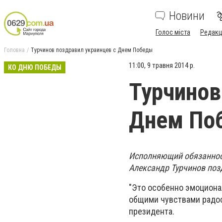
Новини
Голос міста
Редакц
Головна
Турчинов поздравил украинцев с Днем Победы
11:00, 9 травня 2014 р.
КО ДНЮ ПОБЕДЫ
Турчинов
Днем По
Исполняющий обязаннос
Александр Турчинов поз
"Это особенно эмоциона
общими чувствами радост
президента.