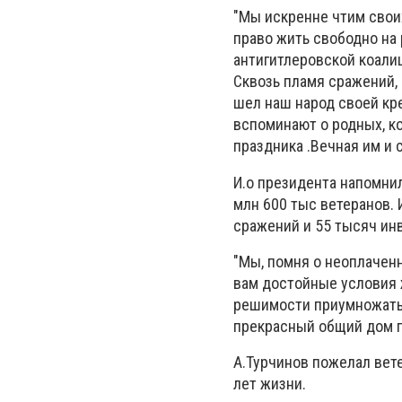
"Мы искренне чтим свои
право жить свободно на
антигитлеровской коали
Сквозь пламя сражений,
шел наш народ своей кре
вспоминают о родных, к
праздника .Вечная им и с
И.о президента напомнил
млн 600 тыс ветеранов.
сражений и 55 тысяч ин
"Мы, помня о неоплачен
вам достойные условия 
решимости приумножать 
прекрасный общий дом по
А.Турчинов пожелал вете
лет жизни.