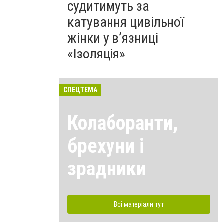
судитимуть за
катування цивільної
жінки у в’язниці
«Ізоляція»
СПЕЦТЕМА
Колаборанти,
брехуни і
зрадники
Всі матеріали тут