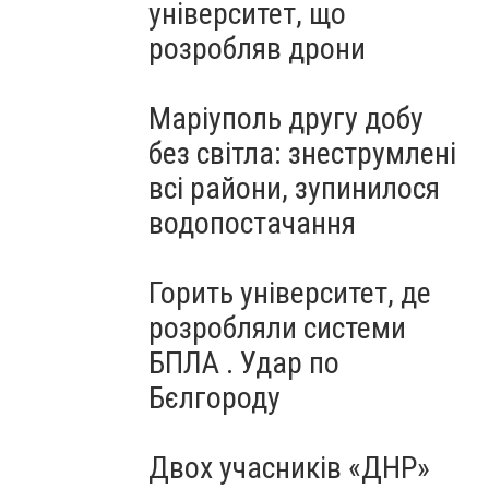
університет, що
розробляв дрони
Маріуполь другу добу
без світла: знеструмлені
всі райони, зупинилося
водопостачання
Горить університет, де
розробляли системи
БПЛА . Удар по
Бєлгороду
Двох учасників «ДНР»