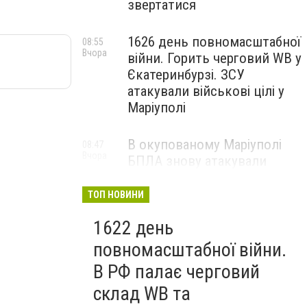
звертатися
1626 день повномасштабної
08:55
Вчора
війни. Горить черговий WB у
Єкатеринбурзі. ЗСУ
атакували військові цілі у
Маріуполі
В окупованому Маріуполі
08:47
Вчора
БПЛА знову атакували
енергетичну інфраструктуру,
— ВІДЕО
ТОП НОВИНИ
1622 день
повномасштабної війни.
В РФ палає черговий
склад WB та