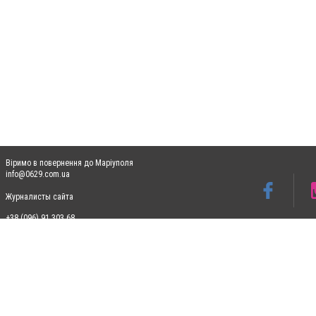
Віримо в повернення до Маріуполя
info@0629.com.ua
Журналисты сайта
+38 (096) 91 303 68
Допускається цитування матеріалів без отримання попередньої згоди 0629.com.ua за
пошукових систем гіперпосилання на цитовані статті не нижче другого абзацу в тек
Матеріали з плашками "Новини компаній", "Промо", "Партнерський матеріал", "Партнер
Реклама на сайті
Ф