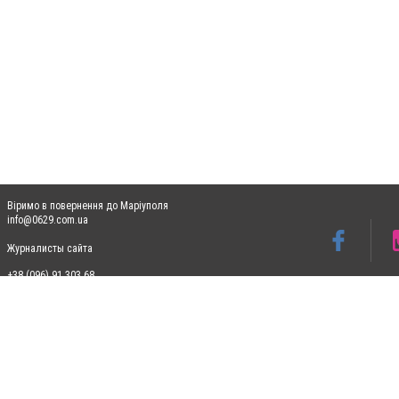
Віримо в повернення до Маріуполя
info@0629.com.ua
Журналисты сайта
+38 (096) 91 303 68
Допускається цитування матеріалів без отримання попередньої згоди 0629.com.ua за
пошукових систем гіперпосилання на цитовані статті не нижче другого абзацу в тек
Матеріали з плашками "Новини компаній", "Промо", "Партнерський матеріал", "Партнер
Реклама на сайті
Ф