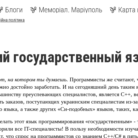
Блоги
Меморіал. Маріуполь
Карта 
ійна політика
ий государственный я
от, на котором ты думаешь
. Программисты же считают, 
ожно достойно заработать. И на сегодняшний день таким 
шинству преуспевающих специалистов, является C++, в
ть заказов, поступающих украинским специалистам из-з
о языка, а также других «Си-подобных» языков, таких, ка
елать этот язык программирования «государственным» - т
ворили все
IT
-специалисты! В пользу необходимости изуча
кт, что спрос на программистов со знанием C++/C# в пять