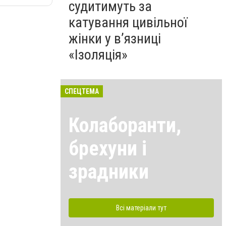
судитимуть за
катування цивільної
жінки у в’язниці
«Ізоляція»
СПЕЦТЕМА
Колаборанти,
брехуни і
зрадники
Всі матеріали тут