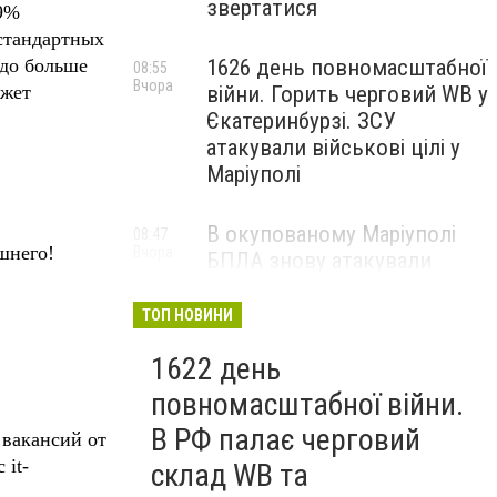
звертатися
99%
 стандартных
1626 день повномасштабної
здо больше
08:55
Вчора
війни. Горить черговий WB у
ожет
Єкатеринбурзі. ЗСУ
атакували військові цілі у
Маріуполі
В окупованому Маріуполі
08:47
шнего!
Вчора
БПЛА знову атакували
енергетичну інфраструктуру,
— ВІДЕО
ТОП НОВИНИ
1622 день
повномасштабної війни.
В РФ палає черговий
 вакансий от
 it-
склад WB та