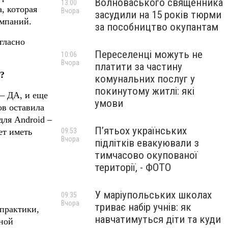
Волноваського священника
13:00
, которая
Вчора
засудили на 15 років тюрми
омпаний.
за пособництво окупантам
гласно
Переселенці можуть не
10:06
Вчора
платити за частину
ь?
комунальних послуг у
покинутому житлі: які
 – ДА, и еще
умови
ов оставила
для Android –
П’ятьох українських
ет иметь
09:53
Вчора
підлітків евакуювали з
тимчасово окупованої
території, - ФОТО
У маріупольських школах
09:35
Вчора
триває набір учнів: як
-практики,
навчатимуться діти та куди
тной