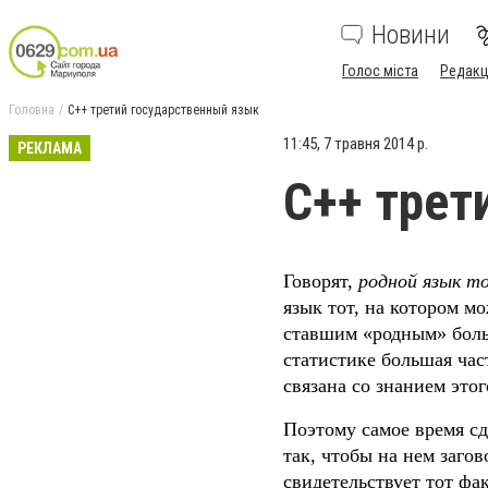
Новини
Голос міста
Редакц
Головна
С++ третий государственный язык
11:45, 7 травня 2014 р.
РЕКЛАМА
С++ трет
Говорят,
родной язык т
язык тот, на котором м
ставшим «родным» боль
статистике большая час
связана со знанием этог
Поэтому самое время сд
так, чтобы на нем заго
свидетельствует тот фа