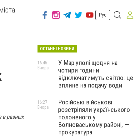
міста
Рус
ОСТАННІ НОВИНИ
У Маріуполі щодня на
16:45
Вчора
чотири години
к
відключатимуть світло: це
вплине на подачу води
Російські військові
16:27
Вчора
розстріляли українського
 в разных
полоненого у
Волноваському районі, —
прокуратура