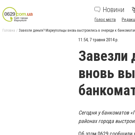
Новини
Голос міста
Редакц
Головна
Завезли деньги? Мариупольцы вновь выстроились в очереди к банкомата
11:54, 7 травня 2014 р.
Завезли 
вновь вы
банкома
Сегодня у банкоматов «
районах города выстрои
Об этом 0629 сообщили 