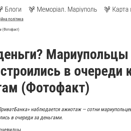
Блоги
Меморіал. Маріуполь
Карта 
ійна політика
м (Фотофакт)
деньги? Мариупольцы
строились в очереди 
там (Фотофакт)
ПриватБанка» наблюдается ажиотаж — сотни мариупольцев
лись в очереди за деньгами.
очевидцы.