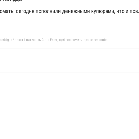
коматы сегодня пополнили денежными купюрами, что и пов
бхідний текст і натисніть Ctrl + Enter, щоб повідомити про це редакцію