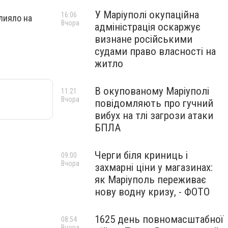
У Маріуполі окупаційна
16:06
лияло на
Вчора
адміністрація оскаржує
визнане російськими
судами право власності на
житло
В окупованому Маріуполі
11:21
Вчора
повідомляють про гучний
вибух на тлі загрози атаки
БПЛА
Черги біля криниць і
09:00
Вчора
захмарні ціни у магазинах:
як Маріуполь переживає
нову водну кризу, - ФОТО
1625 день повномасштабної
08:54
Вчора