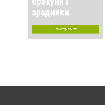
брехуни і
зрадники
Всі матеріали тут