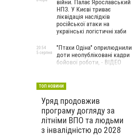
війни. Палає Ярославський
НПЗ. У Києві триває
ліквідація наслідків
російської атаки на
українські логістичні хаби
"Птахи Одіна" оприлюднили
20:54
5 серпня
доти неопубліковані кадри
бойової роботи, - ВІДЕО
Маріуполець Андрій
17:15
5 серпня
Бєдняков зіграє тата
ТОП НОВИНИ
Петрика П’яточкина у
Уряд продовжив
новому українському
фільмі, - ФОТО
програму догляду за
літніми ВПО та людьми
з інвалідністю до 2028