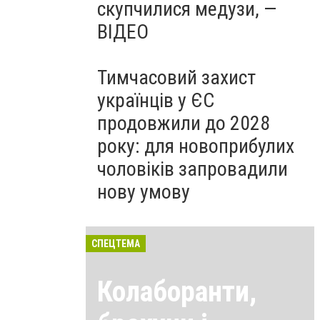
скупчилися медузи, —
ВІДЕО
Тимчасовий захист
українців у ЄС
продовжили до 2028
року: для новоприбулих
чоловіків запровадили
нову умову
СПЕЦТЕМА
Колаборанти,