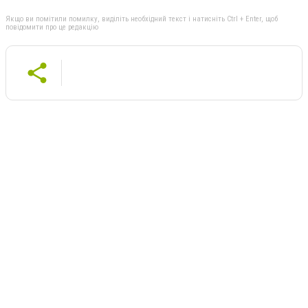
Якщо ви помітили помилку, виділіть необхідний текст і натисніть Ctrl + Enter, щоб
повідомити про це редакцію