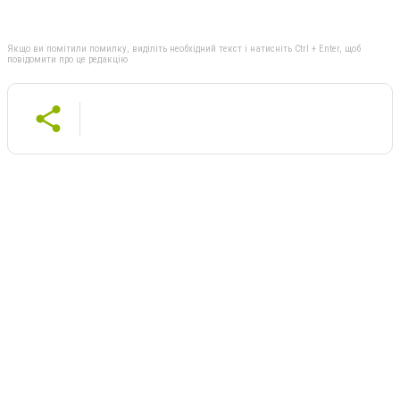
Якщо ви помітили помилку, виділіть необхідний текст і натисніть Ctrl + Enter, щоб
повідомити про це редакцію