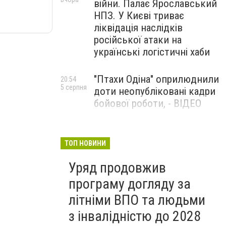
війни. Палає Ярославський
НПЗ. У Києві триває
ліквідація наслідків
російської атаки на
українські логістичні хаби
"Птахи Одіна" оприлюднили
20:54
5 серпня
доти неопубліковані кадри
бойової роботи, - ВІДЕО
Маріуполець Андрій
17:15
5 серпня
Бєдняков зіграє тата
ТОП НОВИНИ
Петрика П’яточкина у
Уряд продовжив
новому українському
фільмі, - ФОТО
програму догляду за
літніми ВПО та людьми
з інвалідністю до 2028