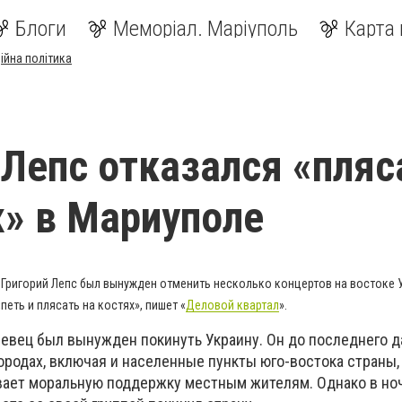
Блоги
Меморіал. Маріуполь
Карта 
ійна політика
 Лепс отказался «пляс
х» в Мариуполе
Григорий Лепс был вынужден отменить несколько концертов на востоке 
петь и плясать на костях», пишет «
Деловой квартал
».
евец был вынужден покинуть Украину. Он до последнего д
ородах, включая и населенные пункты юго-востока страны, 
вает моральную поддержку местным жителям. Однако в но