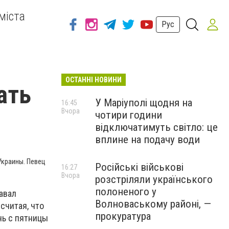
міста
Рус
ОСТАННІ НОВИНИ
ать
У Маріуполі щодня на
16:45
Вчора
чотири години
відключатимуть світло: це
вплине на подачу води
Украины. Певец
Російські військові
16:27
Вчора
розстріляли українського
полоненого у
авал
Волноваському районі, —
считая, что
прокуратура
чь с пятницы