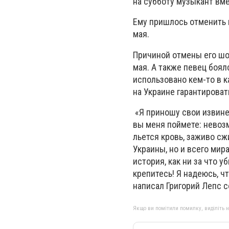
на субботу музыкант вме
Ему пришлось отменить к
мая.
Причиной отмены его шо
мая. А также певец боял
использовано кем-то в 
на Украине гарантироват
«Я приношу свои извине
вы меня поймете: невозм
льется кровь, заживо сж
Украины, но и всего мир
история, как ни за что 
крепитесь! Я надеюсь, ч
написал Григорий Лепс 
Якщо ви помітили помилку, виділіть нео