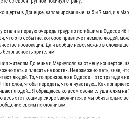
сте со своей группой покинул страну.
онцерты в Донецке, запланированные на 5 и 7 мая, и в Мар
у стали в первую очередь траур по погибшим в Одессе 46 
ся, что это событие, которое привлечет немало людей, мо
качестве провокации. Да и вообще невозможно в сложивше
ь безопасность зрителям.
ния жителям Донецка и Мариуполя за отмену концертов, н
ожно петь и плясать на костях. Невозможно петь, зная, чт
игают людей. То, что произошло в Одессе – это трагедия н
а! Нет слов, чтобы передать, что я чувствую… Как попирает
убивают людей… Я обращаюсь ко всем своим слушателям на 
то весь этот кошмар скоро закончится, и мы обязательно в
сообщение своим поклонникам.
бхідний текст і натисніть Ctrl + Enter, щоб повідомити про це редакцію