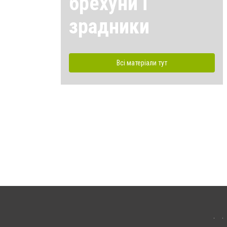
брехуни і
зрадники
Всі матеріали тут