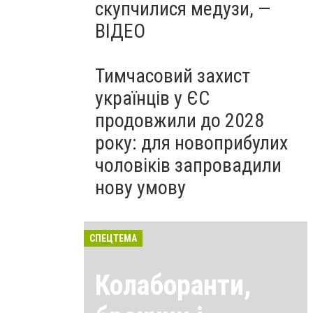
скупчилися медузи, —
ВІДЕО
Тимчасовий захист
українців у ЄС
продовжили до 2028
року: для новоприбулих
чоловіків запровадили
нову умову
СПЕЦТЕМА
Колаборанти,