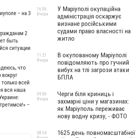
У Маріуполі окупаційна
16:06
иуполе – на 3
Вчора
адміністрація оскаржує
визнане російськими
судами право власності на
гражданам 2
житло
жет быть
йся ситуации
В окупованому Маріуполі
11:21
Вчора
повідомляють про гучний
адеюсь, что
вибух на тлі загрози атаки
о вокруг
БПЛА
е только всей
ся вся наша
Черги біля криниць і
09:00
Украине:
Вчора
захмарні ціни у магазинах:
стретимся!» –
як Маріуполь переживає
нову водну кризу, - ФОТО
1625 день повномасштабної
08:54
Вчора