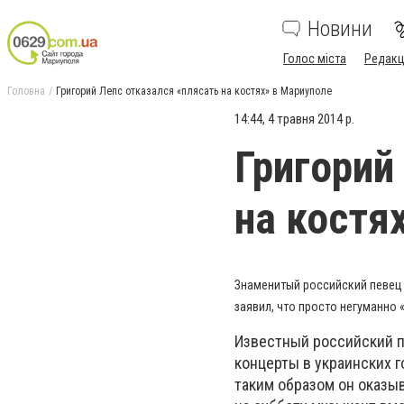
Новини
Голос міста
Редакц
Головна
Григорий Лепс отказался «плясать на костях» в Мариуполе
14:44, 4 травня 2014 р.
Григорий
на костя
Знаменитый российский певец 
заявил, что просто негуманно «
Известный российский п
концерты в украинских г
таким образом он оказы