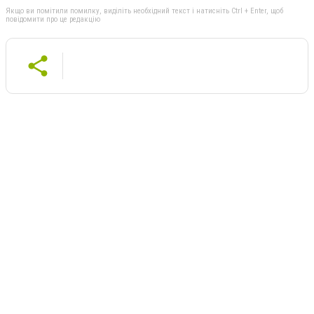
Якщо ви помітили помилку, виділіть необхідний текст і натисніть Ctrl + Enter, щоб
повідомити про це редакцію