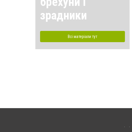
брехуни і
зрадники
Всі матеріали тут