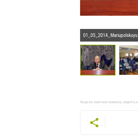
01_05_2014_Mariupolskuyu mi
Якщо ви помітили помилку, виділіть нео