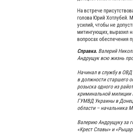
На встрече присутствов
голова Юрий Хотлубей. 
усилий, чтобы не допуст
митингующих, выразил н
вопросах обеспечения п
Справка.
Валерий Никола
Андрущук всю жизнь про
Начинал в службу в ОВД
в должности старшего о
розыска одного из райо
криминальной милиции М
ГУМВД Украины в Донец
области – начальника М
Валерию Андрущуку за 
«Крест Славы» и «Рыцар