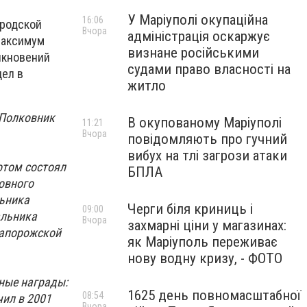
У Маріуполі окупаційна
16:06
ородской
Вчора
адміністрація оскаржує
максимум
визнане російськими
лкновений
судами право власності на
дел в
житло
 Полковник
В окупованому Маріуполі
11:21
Вчора
повідомляють про гучний
вибух на тлі загрози атаки
отом состоял
БПЛА
овного
льника
Черги біля криниць і
09:00
альника
Вчора
захмарні ціни у магазинах:
Запорожской
як Маріуполь переживає
нову водну кризу, - ФОТО
ные награды:
1625 день повномасштабної
08:54
чил в 2001
Вчора