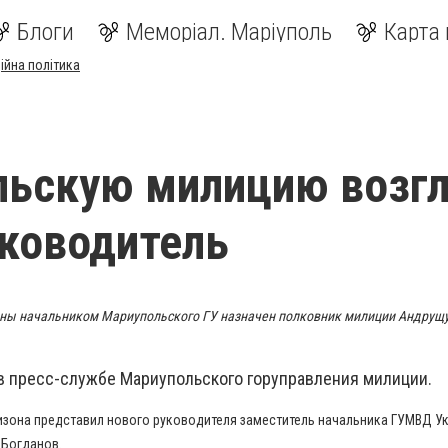
Блоги
Меморіал. Маріуполь
Карта 
ійна політика
льскую милицию возг
ководитель
ны начальником Мариупольского ГУ назначен полковник милиции Андрущ
в пресс-службе Мариупольского горуправления милиции.
изона представил нового руководителя заместитель начальника ГУМВД У
 Богданов.