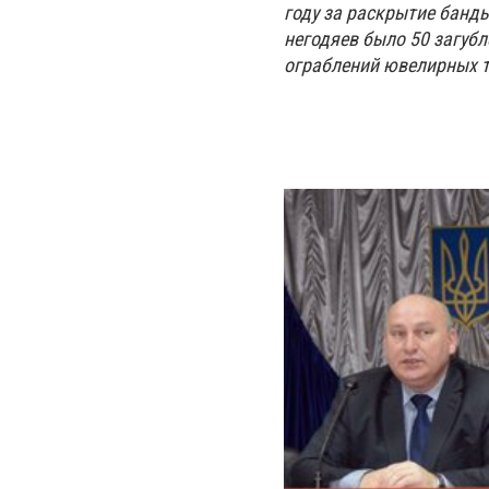
году за раскрытие банды
негодяев было 50 загуб
ограблений ювелирных 