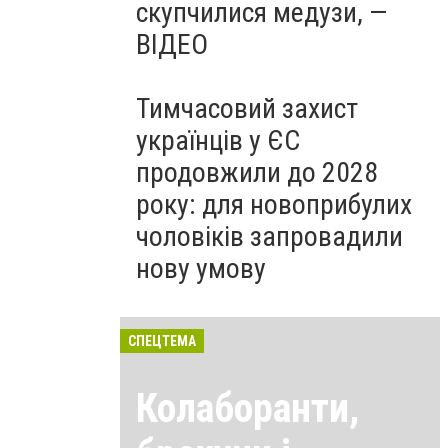
скупчилися медузи, —
ВІДЕО
Тимчасовий захист
українців у ЄС
продовжили до 2028
року: для новоприбулих
чоловіків запровадили
нову умову
СПЕЦТЕМА
Колаборанти,