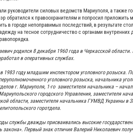
али руководители силовых ведомств Мариуполя, а также г
Мэр обратился к правоохранителям и попросил приложить 
ить в городе непоправимых последствий, в результате сто
адежду на тесное сотрудничество с органами внутренних 
равопорядка.
евич родился 8 декабря 1960 года в Черкасской области.
работал в оперативных службах.
 в 1983 году младшим инспектором уголовного розыска. П
перуполномоченного уголовного розыска, начальника угол
тделов г. Мариуполя, 1-го заместителя начальника – нача
ариупольского городского Управления, заместителя нач
кой области, заместителя начальника ГУМВД Украины в 
елитопольского горотдела.
годы службы дважды присваивались высокие государствен
ь закона». Первый знак отличия Валерий Николаевич полу