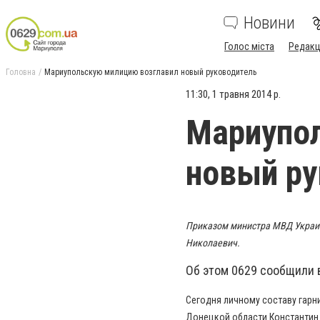
Новини
Голос міста
Редакц
Головна
Мариупольскую милицию возглавил новый руководитель
11:30, 1 травня 2014 р.
Мариупо
новый ру
Приказом министра МВД Украи
Николаевич.
Об этом 0629 сообщили 
Сегодня личному составу гарн
Донецкой области Константин