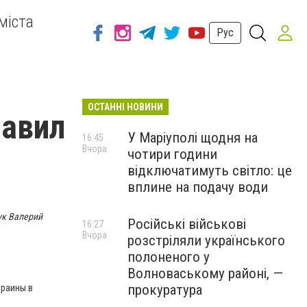
міста
Рус
ОСТАННІ НОВИНИ
лавил
У Маріуполі щодня на
16:45
Вчора
чотири години
відключатимуть світло: це
вплине на подачу води
ук Валерий
Російські військові
16:27
Вчора
розстріляли українського
полоненого у
Волноваському районі, —
прокуратура
краины в