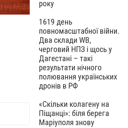
року
1619 день
повномасштабної війни.
01_05_2014_Mariupolskuyu miliciyu vozglavil novyy 
Два склади WB,
черговий НПЗ і щось у
Дагестані – такі
результати нічного
полювання українських
дронів в РФ
«Скільки колагену на
Піщанці»: біля берега
Маріуполя знову