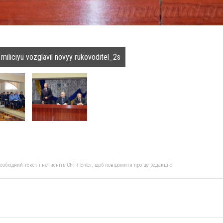
liciyu vozglavil novyy rukovoditel_2s
бхідний текст і натисніть Ctrl + Enter, щоб повідомити про це редакцію