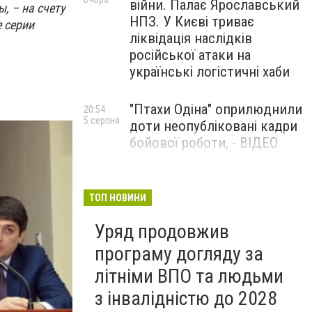
війни. Палає Ярославський
, – на счету
НПЗ. У Києві триває
 серии
ліквідація наслідків
російської атаки на
українські логістичні хаби
"Птахи Одіна" оприлюднили
20:54
5 серпня
доти неопубліковані кадри
бойової роботи, - ВІДЕО
Маріуполець Андрій
17:15
5 серпня
Бєдняков зіграє тата
ТОП НОВИНИ
Петрика П’яточкина у
Уряд продовжив
новому українському
фільмі, - ФОТО
програму догляду за
літніми ВПО та людьми
з інвалідністю до 2028