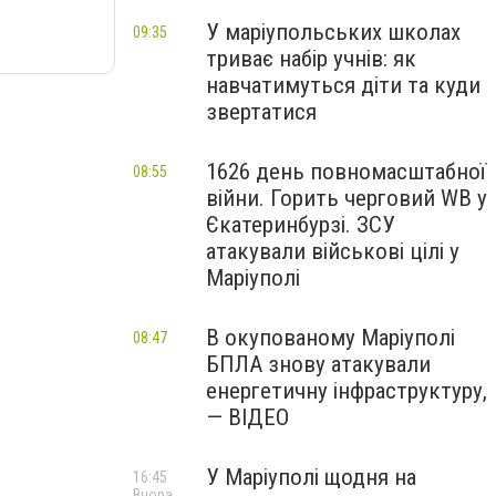
У маріупольських школах
09:35
триває набір учнів: як
навчатимуться діти та куди
звертатися
1626 день повномасштабної
08:55
війни. Горить черговий WB у
Єкатеринбурзі. ЗСУ
атакували військові цілі у
Маріуполі
В окупованому Маріуполі
08:47
БПЛА знову атакували
енергетичну інфраструктуру,
— ВІДЕО
У Маріуполі щодня на
16:45
Вчора