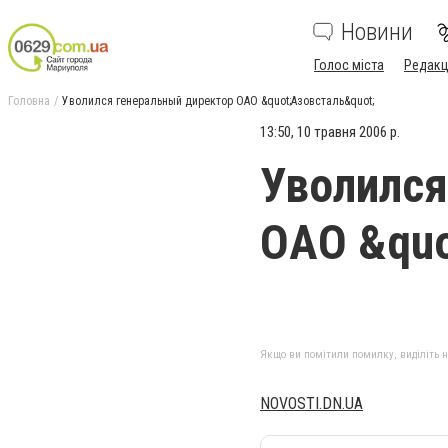
Новини
Голос міста
Редакц
Головна
Уволился генеральный директор ОАО &quot;Азовсталь&quot;
13:50, 10 травня 2006 р.
Уволился
ОАО &quo
Якщо ви помітили помилку, виділіть нео
NOVOSTI.DN.UA