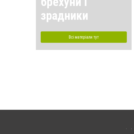
брехуни і
зрадники
Всі матеріали тут