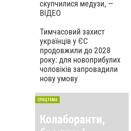
скупчилися медузи, —
ВІДЕО
Тимчасовий захист
українців у ЄС
продовжили до 2028
року: для новоприбулих
чоловіків запровадили
нову умову
СПЕЦТЕМА
Колаборанти,