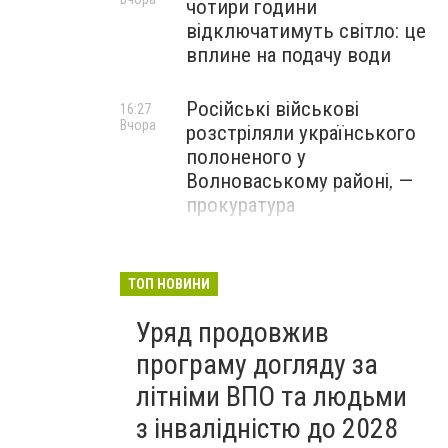
чотири години
відключатимуть світло: це
вплине на подачу води
Російські військові
16:27
Вчора
розстріляли українського
полоненого у
Волноваському районі, —
прокуратура
У Маріуполі окупаційна
16:06
Вчора
адміністрація оскаржує
ТОП НОВИНИ
визнане російськими
Уряд продовжив
судами право власності на
житло
програму догляду за
літніми ВПО та людьми
з інвалідністю до 2028