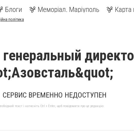
Блоги
Меморіал. Маріуполь
Карта 
ійна політика
 генеральный директ
t;Азовсталь&quot;
СЕРВИС ВРЕМЕННО НЕДОСТУПЕН
бхідний текст і натисніть Ctrl + Enter, щоб повідомити про це редакцію