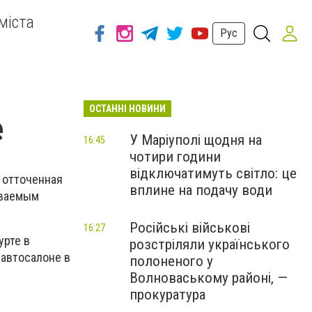
міста
Рус
ОСТАННІ НОВИНИ
е
У Маріуполі щодня на
16:45
чотири години
відключатимуть світло: це
 отточенная
вплине на подачу води
аваемым
Російські військові
16:27
урте в
розстріляли українського
 автосалоне в
полоненого у
Волноваському районі, —
прокуратура