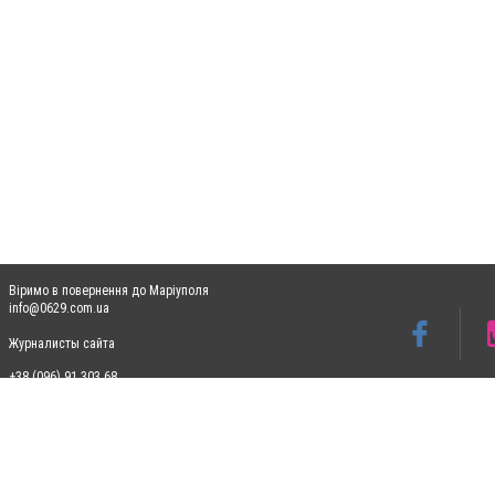
Віримо в повернення до Маріуполя
info@0629.com.ua
Журналисты сайта
+38 (096) 91 303 68
Допускається цитування матеріалів без отримання попередньої згоди 0629.com.ua за
пошукових систем гіперпосилання на цитовані статті не нижче другого абзацу в тек
Матеріали з плашками "Новини компаній", "Промо", "Партнерський матеріал", "Партнер