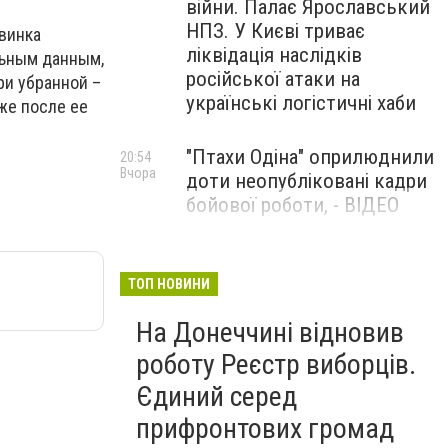
війни. Палає Ярославський
НПЗ. У Києві триває
винка
ліквідація наслідків
ьным данным,
російської атаки на
ри убранной –
українські логістичні хаби
же после ее
"Птахи Одіна" оприлюднили
20:54
Вчора
доти неопубліковані кадри
бойової роботи, - ВІДЕО
Маріуполець Андрій
17:15
Вчора
Бєдняков зіграє тата
ТОП НОВИНИ
Петрика П’яточкина у
На Донеччині відновив
новому українському
фільмі, - ФОТО
роботу Реєстр виборців.
Єдиний серед
прифронтових громад