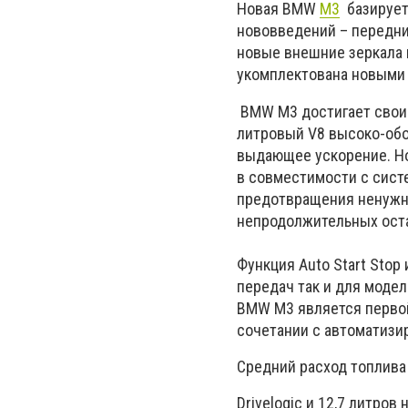
Новая
BMW
M3
базируетс
нововведений – передни
новые внешние зеркала 
укомплектована новыми 
BMW M3 достигает свои
литровый V8 высоко-обор
выдающее ускорение. Но
в совместимости с систе
предотвращения ненужно
непродолжительных оста
Функция Auto Start Stop
передач так и для модел
BMW M3 является перво
сочетании с автоматизи
Средний расход топлива 
Drivelogic и 12,7 литро