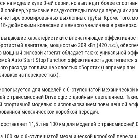
я на модели купе 3-ей серии, но выглядит более спортивн
й спойлер, хромовые воздухоотводы позади передних арок
и четыре хромированных выхлопных трубы. Кроме того, м
18-дюймовыми колесами и немного увеличена в размерах.
 выдающие характеристики с впечатляющей эффективность
отистый двигатель, мощностью 309 кВт (420 л.с.), обеспе
 мощный силовой агрегат обладает также уникальной эфф
мой Auto Start Stop Function эффективность достигается з
го расхода топлива на холостых оборотах (например при
новках на перекрестках).
 используется для моделей с 6-ступенчатой механической 
ей с трансмиссией Drivelogic с двойным сцеплением. Таки
й спортивной моделью с использованием повышенной эфф
рованной механической коробкой передач.
составляет 11,5 л на 100 км для моделей с трансмиссией 
в на 100 км с 6-ступенчатой механической коробкой передач