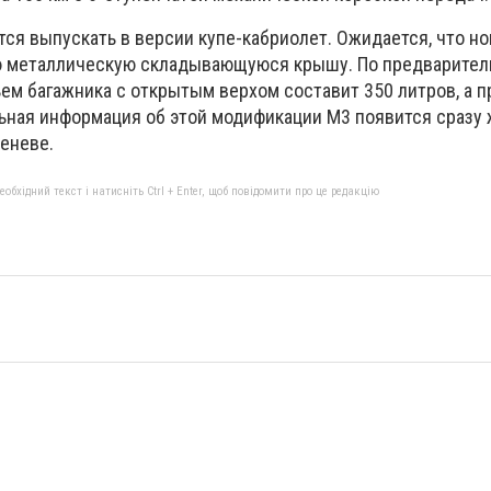
ся выпускать в версии купе-кабриолет. Ожидается, что но
ю металлическую складывающуюся крышу. По предварител
ем багажника с открытым верхом составит 350 литров, а п
льная информация об этой модификации M3 появится сразу 
еневе.
бхідний текст і натисніть Ctrl + Enter, щоб повідомити про це редакцію