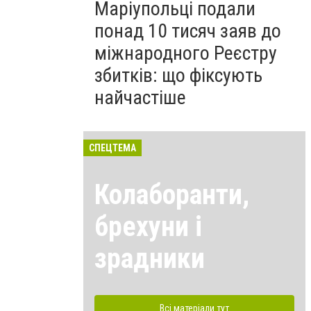
Маріупольці подали
понад 10 тисяч заяв до
міжнародного Реєстру
збитків: що фіксують
найчастіше
СПЕЦТЕМА
Колаборанти,
брехуни і
зрадники
Всі матеріали тут