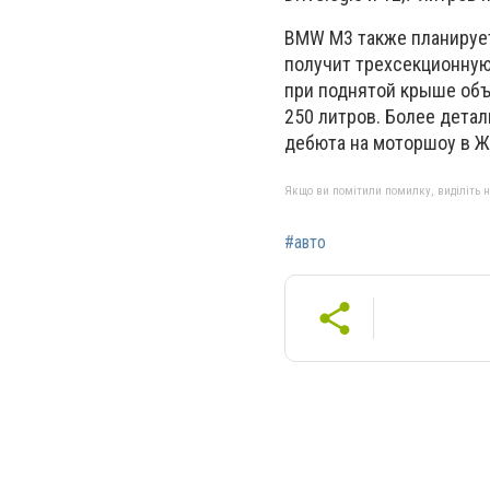
BMW М3 также планирует
получит трехсекционну
при поднятой крыше объ
250 литров. Более дета
дебюта на моторшоу в Ж
Якщо ви помітили помилку, виділіть нео
#авто