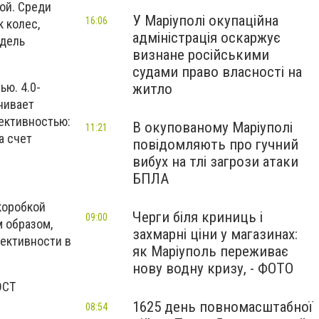
ой. Среди
У Маріуполі окупаційна
16:06
 колес,
адміністрація оскаржує
одель
визнане російськими
судами право власності на
ю. 4.0-
житло
чивает
ективностью:
В окупованому Маріуполі
11:21
а счет
повідомляють про гучний
вибух на тлі загрози атаки
БПЛА
коробкой
Черги біля криниць і
09:00
м образом,
захмарні ціни у магазинах:
ективности в
як Маріуполь переживає
нову водну кризу, - ФОТО
DCT
1625 день повномасштабної
08:54
.