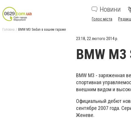
Новини
Голос міста
Редакц
Головна
BMW M3 Sedan в вашем гараже
23:18, 22 лютого 2014 р.
BMW M3 
BMW M3 - заряженная ве
спортивная управляемос
внешним видом и высок
Официальный дебют ново
сентябре 2007 года. Се
Женеве.