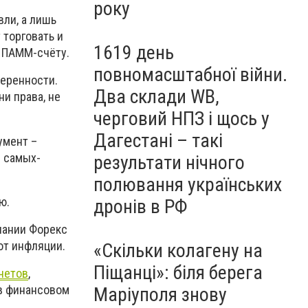
року
вли, а лишь
 торговать и
1619 день
у ПАММ-счёту.
повномасштабної війни.
веренности.
Два склади WB,
ни права, не
черговий НПЗ і щось у
Дагестані – такі
умент –
з самых-
результати нічного
полювання українських
ю.
дронів в РФ
мпании Форекс
от инфляции.
«Скільки колагену на
Піщанці»: біля берега
четов
,
 в финансовом
Маріуполя знову