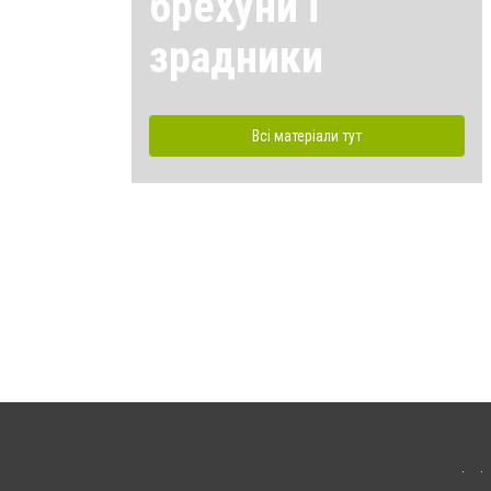
брехуни і
зрадники
Всі матеріали тут