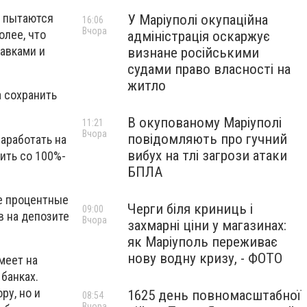
е пытаются
У Маріуполі окупаційна
16:06
Вчора
олее, что
адміністрація оскаржує
авками и
визнане російськими
судами право власності на
житло
а сохранить
В окупованому Маріуполі
11:21
Вчора
повідомляють про гучний
заработать на
вибух на тлі загрози атаки
ить со 100%-
БПЛА
е процентные
Черги біля криниць і
09:00
в на депозите
Вчора
захмарні ціни у магазинах:
як Маріуполь переживає
нову водну кризу, - ФОТО
меет на
банках.
ру, но и
1625 день повномасштабної
08:54
Вчора