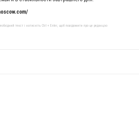
moscow.com/
бхідний текст і натисніть Ctrl + Enter, щоб повідомити про це редакцію