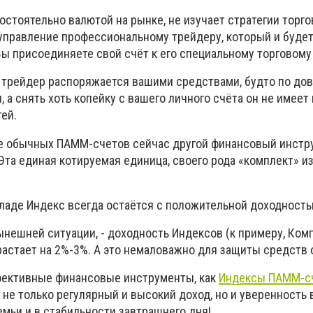
остоятельно валютой на рынке, не изучает стратегии торго
 управление профессиональному трейдеру, который и будет
Вы присоединяете свой счёт к его специальному торговом
 трейдер распоряжается вашими средствами, будто по до
, а снять хоть копейку с вашего личного счёта он не имеет 
ей.
ше обычных ПАММ-счетов сейчас другой финансовый инстр
та единая котируемая единица, своего рода «комплект» и
ладе Индекс всегда остаётся с положительной доходность
нынешней ситуации, - доходность Индексов (к примеру, Ко
астает на 2%-3%. А это немаловажно для защиты средств 
фективные финансовые инструменты, как
Индексы ПАММ-с
 не только регулярный и высокий доход, но и уверенность
мьи и в стабильности завтрашнего дня!