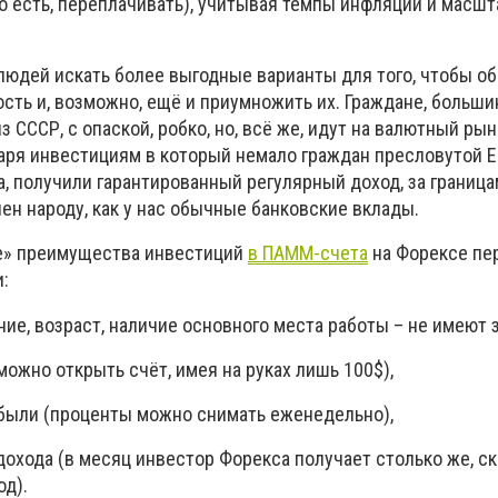
то есть, переплачивать), учитывая темпы инфляции и масш
людей искать более выгодные варианты для того, чтобы о
сть и, возможно, ещё и приумножить их. Граждане, больши
з СССР, с опаской, робко, но, всё же, идут на валютный ры
аря инвестициям в который немало граждан пресловутой Е
ра, получили гарантированный регулярный доход, за границ
ен народу, как у нас обычные банковские вклады.
ые» преимущества инвестиций
в ПАММ-счета
на Форексе пе
:
ние, возраст, наличие основного места работы – не имеют 
(можно открыть счёт, имея на руках лишь 100$),
ибыли (проценты можно снимать еженедельно),
охода (в месяц инвестор Форекса получает столько же, с
од).