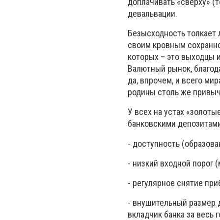
доплачивать «сверху» (
девальвации.
Безысходность толкает 
своим кровным сохранно
которых – это выходцы и
Валютный рынок, благод
да, впрочем, и всего ми
родины столь же привыч
У всех на устах «золот
банковскими депозитами
- доступность (образова
- низкий входной порог 
- регулярное снятие пр
- внушительный размер д
вкладчик банка за весь г