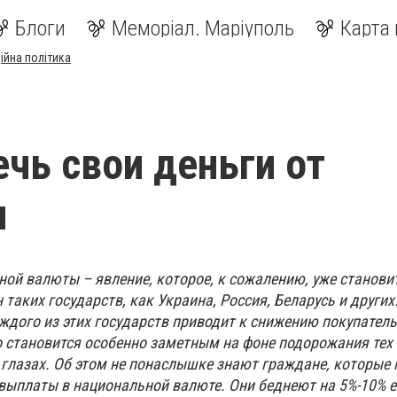
Блоги
Меморіал. Маріуполь
Карта 
ійна політика
ечь свои деньги от
и
ой валюты – явление, которое, к сожалению, уже станови
аких государств, как Украина, Россия, Беларусь и других
дого из этих государств приводит к снижению покупател
о становится особенно заметным на фоне подорожания тех
а глазах. Об этом не понаслышке знают граждане, которые
выплаты в национальной валюте. Они беднеют на 5%-10% 