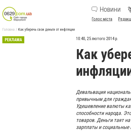
Новини
Голос міста
Редакц
Головна
Как уберечь свои деньги от инфляции
10:40, 25 лютого 2014 р.
РЕКЛАМА
Как убер
инфляци
Девальвация национальн
привычным для граждан т
Удешевление валюты каж
способности народа. Эт
товаров. Деньги таят н
зарплаты и социальные 