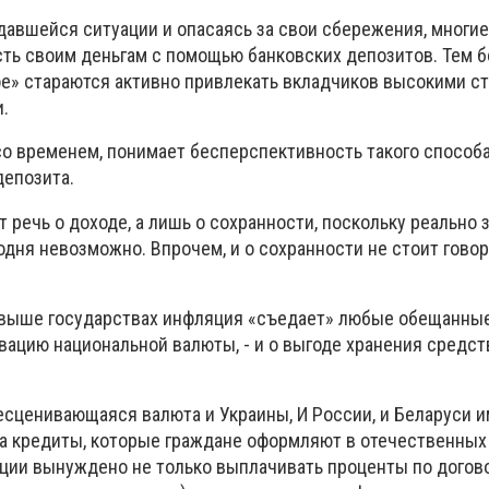
здавшейся ситуации и опасаясь за свои сбережения, многи
сть своим деньгам с помощью банковских депозитов. Тем б
ое» стараются активно привлекать вкладчиков высокими ст
.
то со временем, понимает бесперспективность такого способ
депозита.
т речь о доходе, а лишь о сохранности, поскольку реально 
одня невозможно. Впрочем, и о сохранности не стоит говор
 выше государствах инфляция «съедает» любые обещанны
вацию национальной валюты, - и о выгоде хранения средст
есценивающаяся валюта и Украины, И России, и Беларуси и
а кредиты, которые граждане оформляют в отечественных 
ации вынуждено не только выплачивать проценты по догово