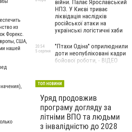
табы
війни. Палає Ярославський
НПЗ. У Києві триває
ліквідація наслідків
беспечить
російської атаки на
нство из
українські логістичні хаби
нок Форекс.
вропы, США,
"Птахи Одіна" оприлюднили
20:54
ами нашей
5 серпня
доти неопубліковані кадри
бойової роботи, - ВІДЕО
ред
Маріуполець Андрій
17:15
5 серпня
Бєдняков зіграє тата
ТОП НОВИНИ
значения),
Петрика П’яточкина у
Уряд продовжив
новому українському
фільмі, - ФОТО
програму догляду за
літніми ВПО та людьми
колько
з інвалідністю до 2028