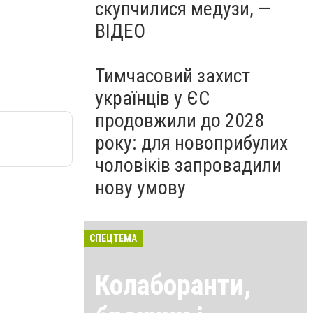
скупчилися медузи, —
ВІДЕО
Тимчасовий захист
українців у ЄС
продовжили до 2028
року: для новоприбулих
чоловіків запровадили
нову умову
СПЕЦТЕМА
Колаборанти,