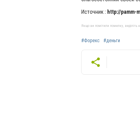
Источник :
http://pamm-
Якщо ви помітили помилку, виділіть нео
#Форекс
#деньги