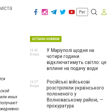
міста
Рус
ОСТАННІ НОВИНИ
У Маріуполі щодня на
16:45
Вчора
чотири години
відключатимуть світло: це
вплине на подачу води
тся
Російські військові
16:27
.
Вчора
розстріляли українського
ьской
полоненого у
 или иных
Волноваському районі, —
 получают
прокуратура
ежедневно.