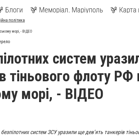
Блоги
Меморіал. Маріуполь
Карта 
ійна політика
ському морі, - ВІДЕО
ерело
пілотних систем урази
ів тіньового флоту РФ 
му морі, - ВІДЕО
и безпілотних систем ЗСУ уразили ще дев’ять танкерів тінь