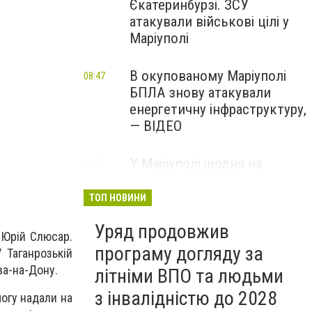
Єкатеринбурзі. ЗСУ
атакували військові цілі у
Маріуполі
В окупованому Маріуполі
08:47
БПЛА знову атакували
енергетичну інфраструктуру,
— ВІДЕО
У Маріуполі щодня на
16:45
Вчора
чотири години
відключатимуть світло: це
ТОП НОВИНИ
вплине на подачу води
Уряд продовжив
 Юрій Слюсар.
програму догляду за
 Таганрозькій
ва-на-Дону.
літніми ВПО та людьми
з інвалідністю до 2028
огу надали на