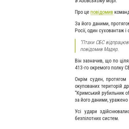
в Азовському морі.
Про це
повідомив
команд
За його даними, протяго
Росії, один суховантаж і
“Птахи СБС відпрацюва
повідомив Мадяр.
Він зазначив, що по ціл
413-го окремого полку С
Окрім суден, протягом 
окупованих територій др
“Кримський рубильник of
за його даними, уражено 
Усі удари здійснювали
безпілотних систем.