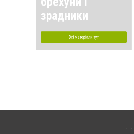
брехуни і
зрадники
Всі матеріали тут