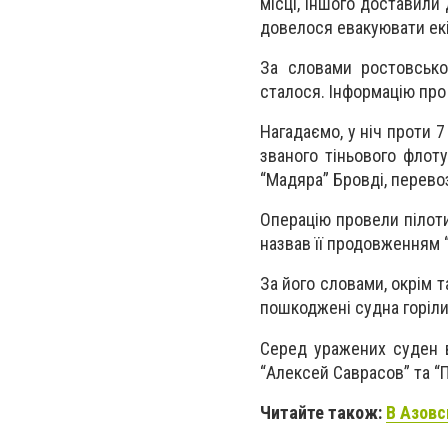
місці, іншого доставили 
довелося евакуювати ек
За словами ростовсько
сталося. Інформацію про
Нагадаємо, у ніч проти 7
званого тіньового флот
“Мадяра” Бровді, перево
Операцію провели пілоти
назвав її продовженням 
За його словами, окрім 
пошкоджені судна горіли
Серед уражених суден ві
“Алексей Саврасов” та “
Читайте також:
В Азовс