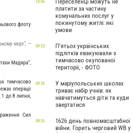
Переселенці можуть не
10:06
платити за частину
комунальних послуг у
покинутому житлі: які
іньового флоту
умови
ькому морі”, —
П’ятьох українських
09:53
підлітків евакуювали з
тимчасово окупованої
Птахи Мадяра”,
території, - ФОТО
дні тимчасово
У маріупольських школах
09:35
межах операції
триває набір учнів: як
 1 до 8 липня,
навчатимуться діти та куди
звертатися
ураження Сил
1626 день повномасштабної
08:55
війни. Горить черговий WB у