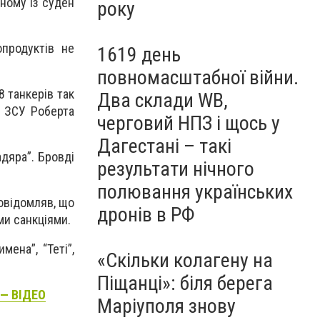
дному із суден
року
опродуктів не
1619 день
повномасштабної війни.
8 танкерів так
Два склади WB,
м ЗСУ Роберта
черговий НПЗ і щось у
Дагестані – такі
дяра”. Бровді
результати нічного
полювання українських
повідомляв, що
дронів в РФ
ми санкціями.
мена”, “Теті”,
«Скільки колагену на
Піщанці»: біля берега
 — ВІДЕО
Маріуполя знову