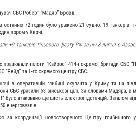
увач СБС Роберт “Мадяр” Бровді.
м останніх 72 годин було уражено 21 судно: 19 танкерів т
 один пором у Керчі.
ли +9 танкерів тіньового флоту РФ за ніч 8 липня в Азовс
ях працювали пілоти “Кайрос” 414-ї окремої бригади СБС “
БС “Рейд” та 1-го окремого центру СБС.
ночі в оперативній глибині окупанта у Криму та на пів
они СБС уразили 53 військові цілі. За словами Мадяра, в 
f” було атаковано ще шість електропідстанцій. Загалом від
50 енерговузлів.
ся за координації новоствореного Центру глибинного 