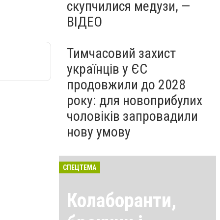
скупчилися медузи, —
ВІДЕО
Тимчасовий захист
українців у ЄС
продовжили до 2028
року: для новоприбулих
чоловіків запровадили
нову умову
СПЕЦТЕМА
Колаборанти,