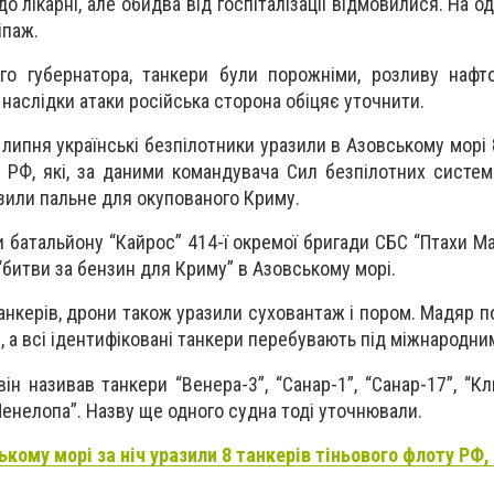
до лікарні, але обидва від госпіталізації відмовилися. На о
іпаж.
го губернатора, танкери були порожніми, розливу нафт
 наслідки атаки російська сторона обіцяє уточнити.
 липня українські безпілотники уразили в Азовському морі 
у РФ, які, за даними командувача Сил безпілотних систе
зили пальне для окупованого Криму.
 батальйону “Кайрос” 414-ї окремої бригади СБС “Птахи Ма
“битви за бензин для Криму” в Азовському морі.
танкерів, дрони також уразили суховантаж і пором. Мадяр 
, а всі ідентифіковані танкери перебувають під міжнародни
н називав танкери “Венера-3”, “Санар-1”, “Санар-17”, “Кли
Пенелопа”. Назву ще одного судна тоді уточнювали.
ькому морі за ніч уразили 8 танкерів тіньового флоту РФ,