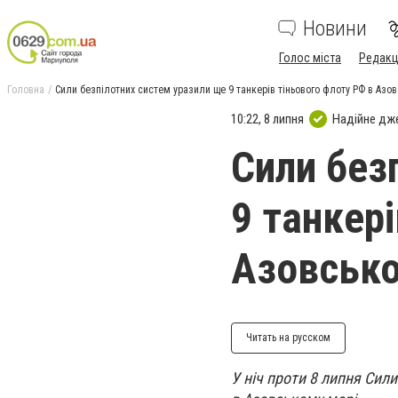
Новини
Голос міста
Редакц
Головна
Сили безпілотних систем уразили ще 9 танкерів тіньового флоту РФ в Азов
10:22, 8 липня
Надійне дж
Сили без
9 танкер
Азовсько
Читать на русском
У ніч проти 8 липня Сил