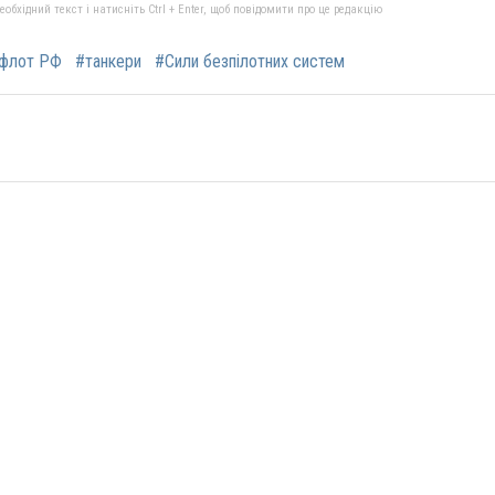
бхідний текст і натисніть Ctrl + Enter, щоб повідомити про це редакцію
 флот РФ
#танкери
#Сили безпілотних систем