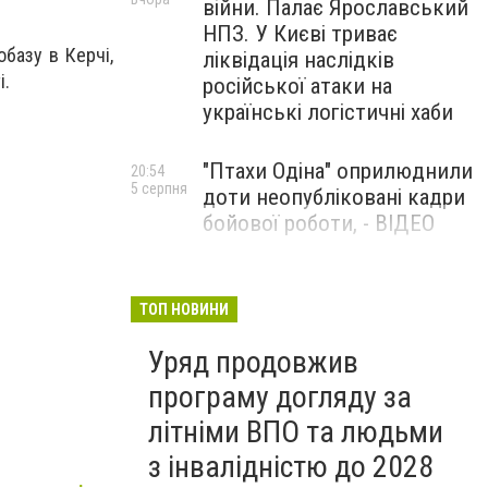
війни. Палає Ярославський
НПЗ. У Києві триває
базу в Керчі,
ліквідація наслідків
і.
російської атаки на
українські логістичні хаби
"Птахи Одіна" оприлюднили
20:54
5 серпня
доти неопубліковані кадри
бойової роботи, - ВІДЕО
Маріуполець Андрій
17:15
5 серпня
Бєдняков зіграє тата
ТОП НОВИНИ
Петрика П’яточкина у
Уряд продовжив
новому українському
фільмі, - ФОТО
програму догляду за
літніми ВПО та людьми
з інвалідністю до 2028