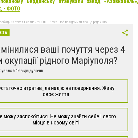
пованому Бердянську атакували завод «Азовкабель»
, - ФОТО
бхідний текст і натисніть Ctrl + Enter, щоб повідомити про це редакцію
ІСТА
змінилися ваші почуття через 4
и окупації рідного Маріуполя?
увало 649 відвідувачів
Остаточно втратив_ла надію на повернення. Живу
своє життя
е можу заспокоїтися. Не можу знайти себе і свого
місця в новому світі