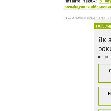
Читайте також:
В оку
розміщували військових
Якщо ви помітили помилку, виділіть нео
ГОЛОС М
Як 
рок
проголос
Н