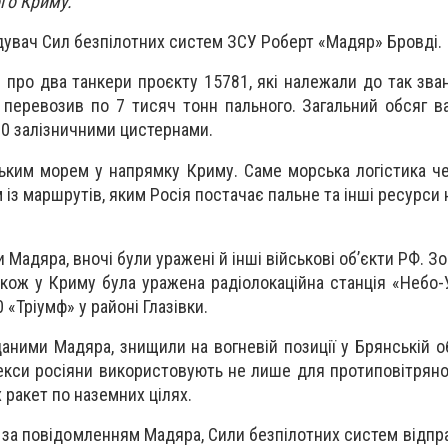
го Криму.
увач Сил безпілотних систем ЗСУ Роберт «Мадяр» Бровді.
 про два танкери проєкту 15781, які належали до так зван
 перевозив по 7 тисяч тонн пального. Загальний обсяг 
00 залізничними цистернами.
ьким морем у напрямку Криму. Саме морська логістика ч
із маршрутів, яким Росія постачає пальне та інші ресурси
и Мадяра, вночі були уражені й інші військові об’єкти РФ. Зо
акож у Криму була уражена радіолокаційна станція «Небо-У
«Тріумф» у районі Глазівки.
аними Мадяра, знищили на вогневій позиції у Брянській об
екси росіяни використовують не лише для протиповітряної
 ракет по наземних цілях.
я, за повідомленням Мадяра, Сили безпілотних систем відп