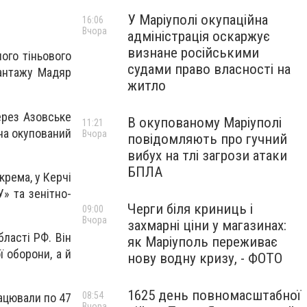
У Маріуполі окупаційна
16:06
Вчора
адміністрація оскаржує
визнане російськими
ого тіньового
судами право власності на
вантажу Мадяр
житло
ерез Азовське
В окупованому Маріуполі
11:21
 на окупований
Вчора
повідомляють про гучний
вибух на тлі загрози атаки
БПЛА
крема, у Керчі
» та зенітно-
Черги біля криниць і
09:00
Вчора
захмарні ціни у магазинах:
ласті РФ. Він
як Маріуполь переживає
 оборони, а й
нову водну кризу, - ФОТО
1625 день повномасштабної
08:54
рацювали по 47
Вчора