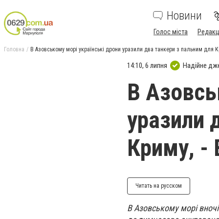
Новини
Голос міста
Редакц
Головна
В Азовському морі українські дрони уразили два танкери з пальним для К
14:10, 6 липня
Надійне дж
В Азовсь
уразили 
Криму, -
Читать на русском
В Азовському морі вночі