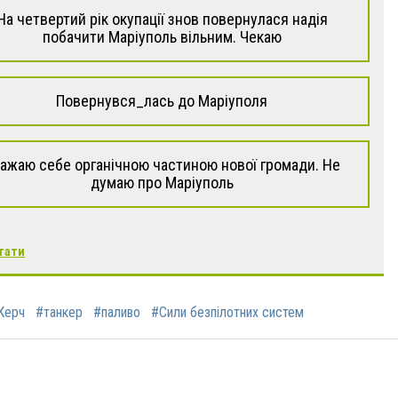
На четвертий рік окупації знов повернулася надія
побачити Маріуполь вільним. Чекаю
Повернувся_лась до Маріуполя
ажаю себе органічною частиною нової громади. Не
думаю про Маріуполь
тати
Керч
#танкер
#паливо
#Сили безпілотних систем