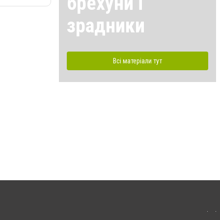
брехуни і
зрадники
Всі матеріали тут