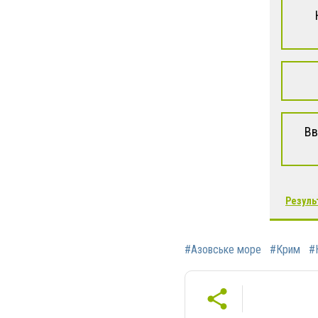
Вв
Резуль
#Азовське море
#Крим
#