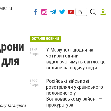
міста
Рус
ОСТАННІ НОВИНИ
дрони
У Маріуполі щодня на
16:45
Вчора
чотири години
 для
відключатимуть світло: це
вплине на подачу води
Російські військові
16:27
Вчора
розстріляли українського
полоненого у
Волноваському районі, —
прокуратура
йону Таганрога