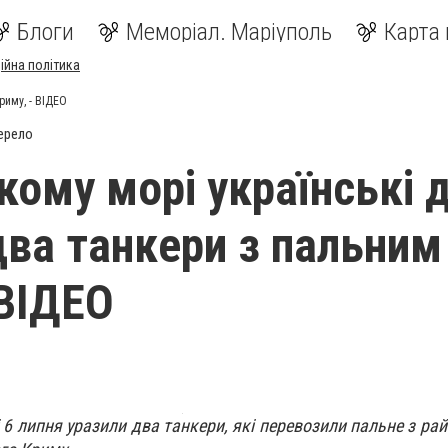
Блоги
Меморіал. Маріуполь
Карта 
ійна політика
риму, - ВІДЕО
ерело
кому морі українські 
два танкери з пальним
 ВІДЕО
 6 липня уразили два танкери, які перевозили пальне з ра