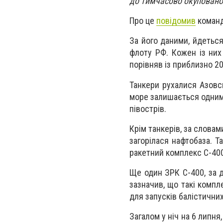
до тимчасово окуповано
Про це
повідомив
команд
За його даними, йдеться
флоту РФ. Кожен із них
порівняв із приблизно 2
Танкери рухалися Азовс
море залишається одним 
півострів.
Крім танкерів, за словам
загорілася нафтобаза. Т
ракетний комплекс С-400 
Ще один ЗРК С-400, за д
зазначив, що такі компл
для запусків балістичних
Загалом у ніч на 6 липн