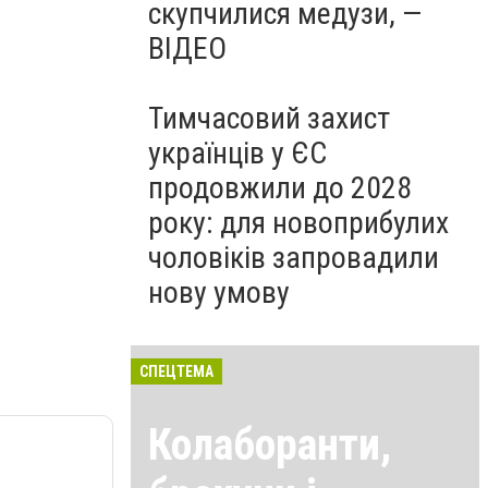
скупчилися медузи, —
ВІДЕО
Тимчасовий захист
українців у ЄС
продовжили до 2028
року: для новоприбулих
чоловіків запровадили
нову умову
СПЕЦТЕМА
Колаборанти,