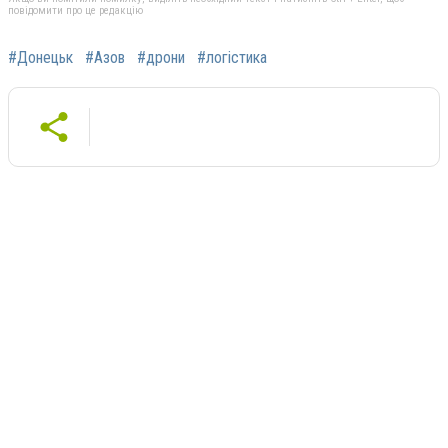
повідомити про це редакцію
#Донецьк
#Азов
#дрони
#логістика