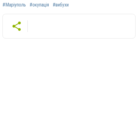
#Маріуполь
#окупація
#вибухи