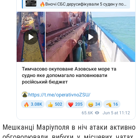
Мешканці Маріуполя в ніч атаки активно
обговорювали вибухи у місцевих чатах.