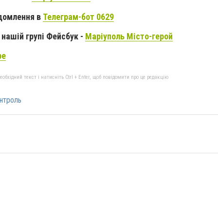
домлення в
Телеграм-бот 0629
нашій групі Фейсбук -
Маріуполь Місто-герой
be
бхідний текст і натисніть Ctrl + Enter, щоб повідомити про це редакцію
нтроль