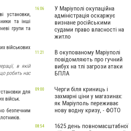
У Маріуполі окупаційна
16:06
і установки,
адміністрація оскаржує
вники та інші
визнане російськими
неві групи та
судами право власності на
житло
их військових
В окупованому Маріуполі
11:21
повідомляють про гучний
рації, в якій
вибух на тлі загрози атаки
 що робить нас
БПЛА
Черги біля криниць і
09:00
установки для
захмарні ціни у магазинах:
их військ.
як Маріуполь переживає
нову водну кризу, - ФОТО
сно безпечним
лотників.
1625 день повномасштабної
08:54