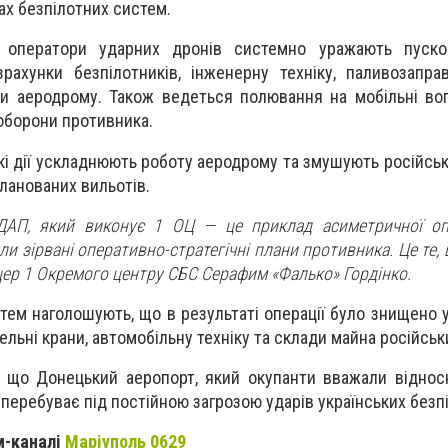
ах безпілотних систем.
 оператори ударних дронів системно уражають пусков
зрахунки безпілотників, інженерну техніку, паливозапра
и аеродрому. Також ведеться полювання на мобільні вог
оборони противника.
кі дії ускладнюють роботу аеродрому та змушують російськ
ланованих вильотів.
ДАП, який виконує 1 ОЦ — це приклад асиметричної опе
и зірвані оперативно-стратегічні плани противника. Це те,
цер 1 Окремого центру СБС Серафим «Фалько» Гордінко.
тем наголошують, що в результаті операції було знищено 
ельні крани, автомобільну техніку та склади майна російськ
, що Донецький аеропорт, який окупанти вважали відно
 перебуває під постійною загрозою ударів українських безпі
м-каналі
Маріуполь 0629