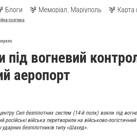
Блоги
Меморіал. Маріуполь
Карта 
ійна політика
жерело
и під вогневий контро
й аеропорт
ентру Сил безпілотних систем (14-й полк) взяли під вогн
й російські війська перетворили на військово-логістичний 
 ударних безпілотників типу «Шахед».