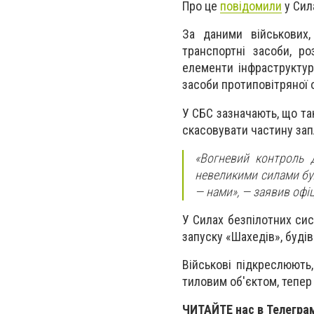
Про це
повідомили
у Сил
За даними військових,
транспортні засоби, ро
елементи інфраструктур
засоби протиповітряної 
У СБС зазначають, що та
скасовувати частину зап
«Вогневий контроль 
невеликими силами бул
— нами», — заявив офі
У Силах безпілотних сис
запуску «Шахедів», будів
Військові підкреслюють
тиловим об'єктом, тепер
ЧИТАЙТЕ нас в Телегра