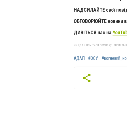
НАДСИЛАЙТЕ свої пові
ОБГОВОРЮЙТЕ новини в 
ДИВІТЬСЯ нас на
YouTu
Якщо ви помітили помилку, виділіть нео
#ДАП
#ЗСУ
#вогневий_ко