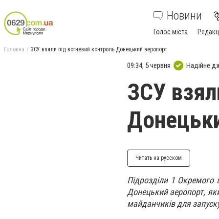
Новини
Голос міста
Редакц
Головна
ЗСУ взяли під вогневий контроль Донецький аеропорт
09:34, 5 червня
Надійне д
ЗСУ взял
Донецьки
Читать на русском
Підрозділи 1 Окремого ц
Донецький аеропорт, яки
майданчиків для запуску