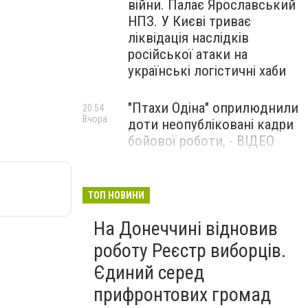
війни. Палає Ярославський
НПЗ. У Києві триває
ліквідація наслідків
російської атаки на
українські логістичні хаби
"Птахи Одіна" оприлюднили
20:54
Вчора
доти неопубліковані кадри
бойової роботи, - ВІДЕО
Маріуполець Андрій
17:15
Вчора
Бєдняков зіграє тата
ТОП НОВИНИ
Петрика П’яточкина у
На Донеччині відновив
новому українському
фільмі, - ФОТО
роботу Реєстр виборців.
Єдиний серед
прифронтових громад