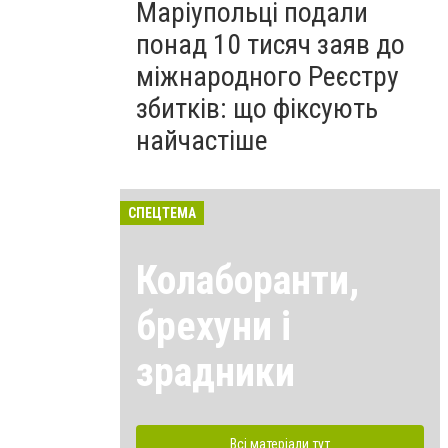
Маріупольці подали
понад 10 тисяч заяв до
міжнародного Реєстру
збитків: що фіксують
найчастіше
СПЕЦТЕМА
Колаборанти,
брехуни і
зрадники
Всі матеріали тут