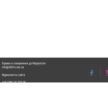
Віримо в повернення до Маріуполя
info@0629.com.ua
Журналисты сайта
+38 (096) 91 303 68
Допускається цитування матеріалів без отримання попередньої згоди 0629.com.ua за
пошукових систем гіперпосилання на цитовані статті не нижче другого абзацу в тек
Матеріали з плашками "Новини компаній", "Промо", "Партнерський матеріал", "Партнер