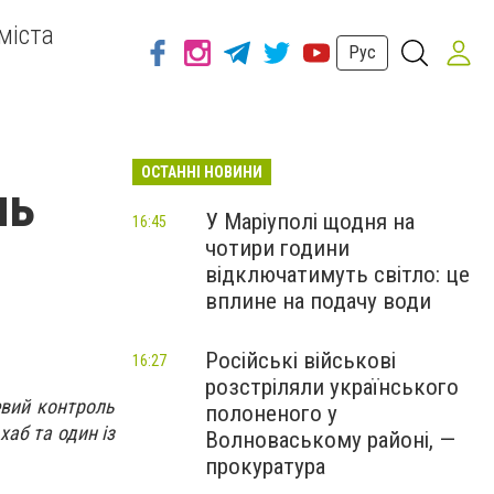
міста
Рус
ОСТАННІ НОВИНИ
ль
У Маріуполі щодня на
16:45
чотири години
відключатимуть світло: це
вплине на подачу води
Російські військові
16:27
розстріляли українського
евий контроль
полоненого у
хаб та один із
Волноваському районі, —
прокуратура