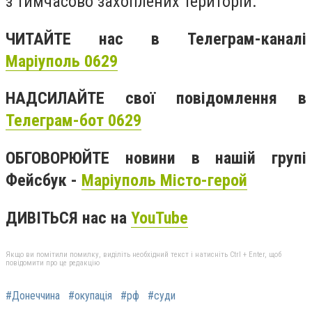
з тимчасово захоплених територій.
ЧИТАЙТЕ нас в Телеграм-каналі
Маріуполь 0629
НАДСИЛАЙТЕ свої повідомлення в
Телеграм-бот 0629
ОБГОВОРЮЙТЕ новини в нашій групі
Фейсбук -
Маріуполь Місто-герой
ДИВІТЬСЯ нас на
YouTube
Якщо ви помітили помилку, виділіть необхідний текст і натисніть Ctrl + Enter, щоб
повідомити про це редакцію
#Донеччина
#окупація
#рф
#суди