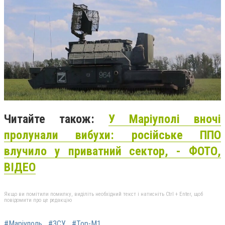
Читайте також:
У Маріуполі вночі
пролунали вибухи: російське ППО
влучило у приватний сектор, - ФОТО,
ВІДЕО
Якщо ви помітили помилку, виділіть необхідний текст і натисніть Ctrl + Enter, щоб
повідомити про це редакцію
#Маріуполь
#ЗСУ
#Тор-М1