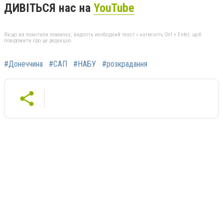
ДИВІТЬСЯ нас на
YouTube
Якщо ви помітили помилку, виділіть необхідний текст і натисніть Ctrl + Enter, щоб
повідомити про це редакцію
#Донеччина
#САП
#НАБУ
#розкрадання