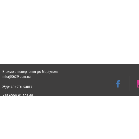
Віримо в повернення до Маріуполя
info@0629.com.ua
Журналисты сайта
+38 (096) 91 303 68
Допускається цитування матеріалів без отримання попередньої згоди 0629.com.ua за
пошукових систем гіперпосилання на цитовані статті не нижче другого абзацу в тек
Матеріали з плашками "Новини компаній", "Промо", "Партнерський матеріал", "Партнер
Реклама на сайті
Ф