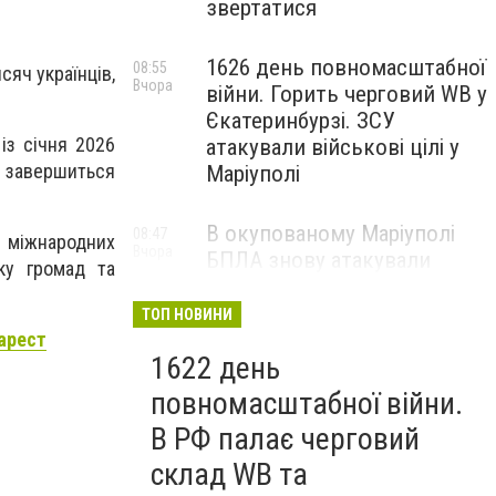
звертатися
1626 день повномасштабної
08:55
яч українців,
Вчора
війни. Горить черговий WB у
Єкатеринбурзі. ЗСУ
із січня 2026
атакували військові цілі у
о завершиться
Маріуполі
В окупованому Маріуполі
08:47
 міжнародних
Вчора
БПЛА знову атакували
тку громад та
енергетичну інфраструктуру,
— ВІДЕО
ТОП НОВИНИ
арест
1622 день
повномасштабної війни.
В РФ палає черговий
склад WB та