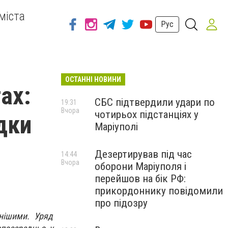
міста
Рус
ОСТАННІ НОВИНИ
ах:
СБС підтвердили удари по
19:31
Вчора
чотирьох підстанціях у
дки
Маріуполі
Дезертирував під час
14:44
Вчора
оборони Маріуполя і
перейшов на бік РФ:
прикордоннику повідомили
про підозру
нішими. Уряд