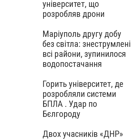
університет, що
розробляв дрони
Маріуполь другу добу
без світла: знеструмлені
всі райони, зупинилося
водопостачання
Горить університет, де
розробляли системи
БПЛА . Удар по
Бєлгороду
Двох учасників «ДНР»