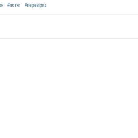
он
#потяг
#перевірка