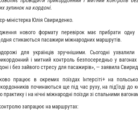
дозволяє проводити прикордонний і митний контроль бе
их зупинок на кордоні.
єр-міністерка Юлія Свириденко.
адження нового формату перевірок має прибрати одну 
 щодня стикаються пасажири міжнародних маршрутів.
дорожі для українців зручнішими. Сьогодні ухвалили 
икордонний і митний контроль безпосередньо у вагонах
доні і без зайвого стресу для пасажирів», — заявила Свирид
ово працює в окремих поїздах Інтерсіті+ на польсько
икордонників починаються ще під час руху, на під’їзді до 
практику і на нічні міжнародні поїзди зі спальними вагона
онтролю запрацює на маршрутах: