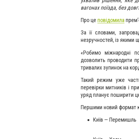
ухвалив рішення, яке 
вагонах поїзда, без довг
Про це
повідомила
прем’
За її словами, запров
незручностей, із якими
«Робимо міжнародні по
дозволить проводити пр
тривалих зупинок на кор
Такий режим уже частк
перевірки митників і пр
уряд планує поширити цю 
Першими новий формат к
Київ — Перемишль