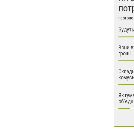
пот
проголос
Будуть
Вони в
гроші
Складн
комусь
Як гум
об'єдн