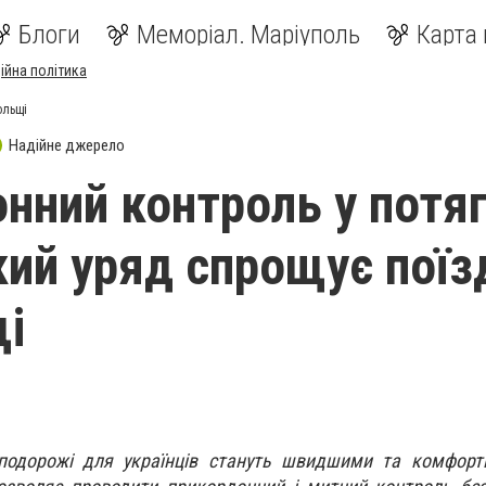
Блоги
Меморіал. Маріуполь
Карта 
ійна політика
ольщі
Надійне джерело
нний контроль у потяг
кий уряд спрощує поїз
і
 подорожі для українців стануть швидшими та комфорт