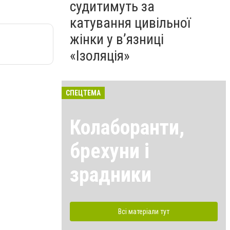
судитимуть за
катування цивільної
жінки у в’язниці
«Ізоляція»
СПЕЦТЕМА
Колаборанти,
брехуни і
зрадники
Всі матеріали тут