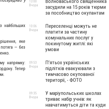
зпосередньо у
Волноваського священника
13:00
Вчора
засудили на 15 років тюрми
за пособництво окупантам
з найбільших
Переселенці можуть не
10:06
Вчора
платити за частину
комунальних послуг у
рішення, яке
покинутому житлі: які
 потяга — без
умови
енко.
П’ятьох українських
му напрямку:
09:53
Вчора
підлітків евакуювали з
кордону. Тепер
тимчасово окупованої
ми.
території, - ФОТО
У маріупольських школах
09:35
Вчора
триває набір учнів: як
навчатимуться діти та куди