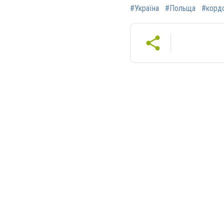
#Україна
#Польща
#корд