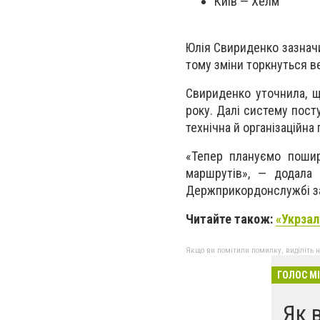
Київ — Хелм
Юлія Свириденко зазнач
тому зміни торкнуться ве
Свириденко уточнила, щ
року. Далі систему пос
технічна й організаційна 
«Тепер плануємо пошир
маршрутів», — додала 
Держприкордонслужбі за
Читайте також:
«Укрзал
Якщо ви помітили помилку, виділіть нео
ГОЛОС М
Як 