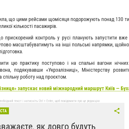
ила, що цими рейсами щомісяця подорожують понад 130 тис
ликої кількості пасажирів.
о прискорений контроль у русі планують запустити вже 
тупово масштабуватимуть на інші польські напрямки, щойн
підготовка.
ити цю практику поступово і на спальні вагони нічних
вона, подякувавши «Укрзалізниці», Міністерству розви
 спільну роботу над проєктом.
ізниця» запускає новий міжнародний маршрут Київ — Бух
бхідний текст і натисніть Ctrl + Enter, щоб повідомити про це редакцію
ІСТА
вважаєте, як довго будуть