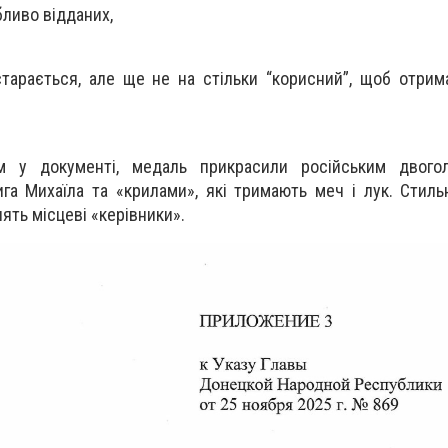
бливо відданих,
 старається, але ще не на стільки “корисний”, щоб отрим
м у документі, медаль прикрасили російським двого
га Михаїла та «крилами», які тримають меч і лук. Стильн
ять місцеві «керівники».