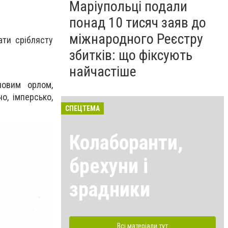
Маріупольці подали
понад 10 тисяч заяв до
міжнародного Реєстру
ати сріблясту
збитків: що фіксують
найчастіше
ловим орлом,
о, імперсько,
СПЕЦТЕМА
Колаборанти,
брехуни і
зрадники
Всі матеріали тут