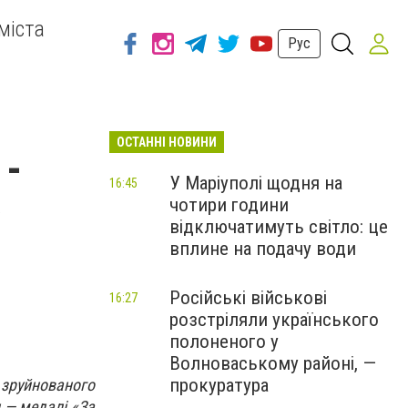
міста
Рус
ОСТАННІ НОВИНИ
 -
У Маріуполі щодня на
16:45
чотири години
відключатимуть світло: це
вплине на подачу води
Російські військові
16:27
розстріляли українського
полоненого у
Волноваському районі, —
прокуратура
 зруйнованого
 — медалі «За