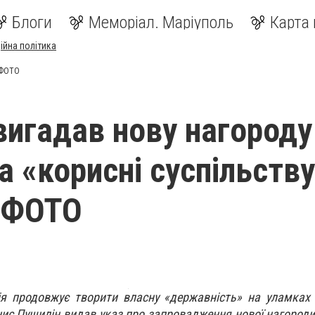
Блоги
Меморіал. Маріуполь
Карта 
ійна політика
- ФОТО
вигадав нову нагороду
а «корисні суспільству
- ФОТО
ія продовжує творити власну «державність» на уламках
нис Пушилін видав указ про запровадження нової нагороди