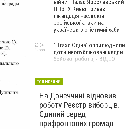
війни. Палає Ярославський
НПЗ. У Києві триває
ліквідація наслідків
російської атаки на
українські логістичні хаби
"Птахи Одіна" оприлюднили
20:54
Вчора
доти неопубліковані кадри
бойової роботи, - ВІДЕО
Маріуполець Андрій
17:15
Вчора
Бєдняков зіграє тата
ТОП НОВИНИ
Петрика П’яточкина у
На Донеччині відновив
новому українському
фільмі, - ФОТО
роботу Реєстр виборців.
Єдиний серед
прифронтових громад