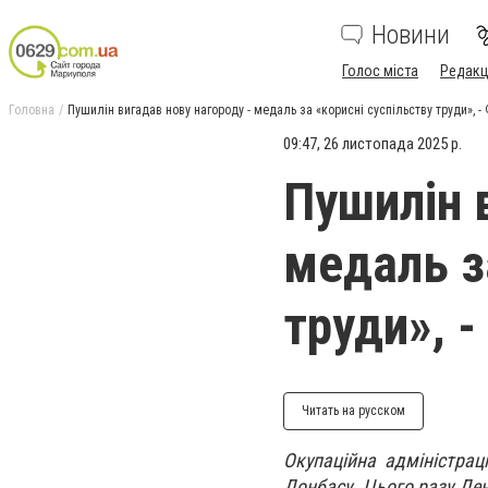
Новини
Голос міста
Редакц
Головна
Пушилін вигадав нову нагороду - медаль за «корисні суспільству труди», 
09:47, 26 листопада 2025 р.
Пушилін 
медаль з
труди», 
Читать на русском
Окупаційна адміністрац
Донбасу. Цього разу Де