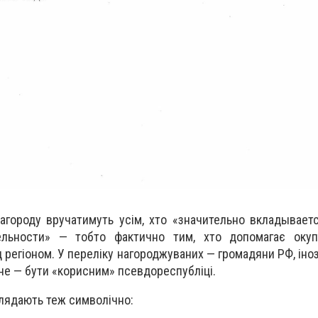
агороду вручатимуть усім, хто «значительно вкладывает
льности» — тобто фактично тим, хто допомагає окупа
 регіоном. У переліку нагороджуваних — громадяни РФ, іно
не — бути «корисним» псевдореспубліці.
глядають теж символічно: