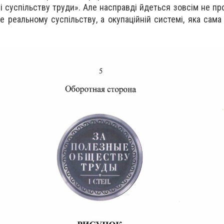
 суспільству труди». Але насправді йдеться зовсім не про
е реальному суспільству, а окупаційній системі, яка сама