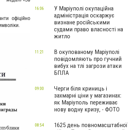
У Маріуполі окупаційна
16:06
адміністрація оскаржує
нти офіційно
визнане російськими
имволіки.
судами право власності на
житло
В окупованому Маріуполі
11:21
повідомляють про гучний
вибух на тлі загрози атаки
БПЛА
Черги біля криниць і
09:00
захмарні ціни у магазинах:
як Маріуполь переживає
нову водну кризу, - ФОТО
1625 день повномасштабної
08:54