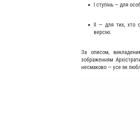
I ступінь — для осо
II — для тих, хто
версію.
За описом, викладени
зображенням Архістрати
несмаково — усе як любл