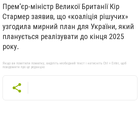
Прем’єр-міністр Великої Британії Кір
Стармер заявив, що «коаліція рішучих»
узгодила мирний план для України, який
планується реалізувати до кінця 2025
року.
Якщо ви помітили помилку, виділіть необхідний текст і натисніть Ctrl + Enter, щоб
повідомити про це редакцію