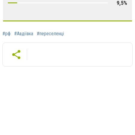
9,5%
#рф
#Авдіївка
#переселенці