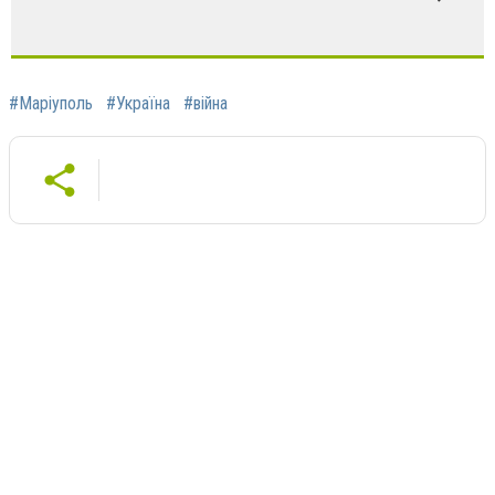
#Маріуполь
#Україна
#війна