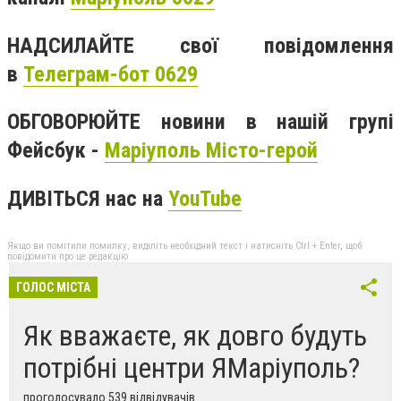
НАДСИЛАЙТЕ свої повідомлення
в
Телеграм-бот 0629
ОБГОВОРЮЙТЕ новини в нашій групі
Фейсбук -
Маріуполь Місто-герой
ДИВІТЬСЯ нас на
YouTube
Якщо ви помітили помилку, виділіть необхідний текст і натисніть Ctrl + Enter, щоб
повідомити про це редакцію
ГОЛОС МІСТА
Як вважаєте, як довго будуть
потрібні центри ЯМаріуполь?
проголосувало 539 відвідувачів