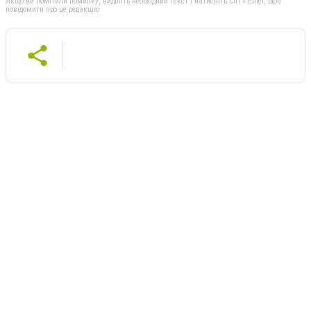
Якщо ви помітили помилку, виділіть необхідний текст і натисніть Ctrl + Enter, щоб
повідомити про це редакцію