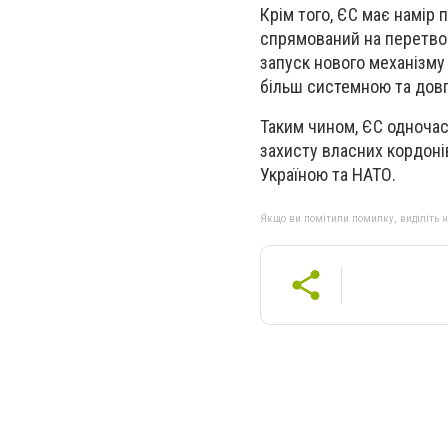
Крім того, ЄС має намір 
спрямований на перетвор
запуск нового механізму
більш системною та дов
Таким чином, ЄС одночас
захисту власних кордонів
Україною та НАТО.
Якщо ви помітили помилку, виділіть нео