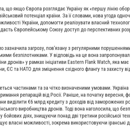
а, що якщо Європа розглядає Україну як «першу лінію обор
ійськовий потенціал країни. За її словами, нова угода одно
ливості України, допомогти реалізувати власний технолог
адасть Європейському Союзу доступ до перспективних роз
мо зазначила загрозу, пов’язану з регулярними порушенням
кими безпілотниками. У відповідь на це вона запропонува
іни дронів» у рамках ініціативи Eastern Flank Watch, яка має
и, ЄС та НАТО для зміцнення східного флангу та захисту ві
ться частинами та за чітко визначеними умовами. Україна
римання репарацій від Росії. Раніше, на початку вересня, 
ни виділити €6 млрд кредиту з доходів від заморожених р
їнського виробництва дронів. Тоді вона наголосила, що без
у бойових діях, знищуючи понад дві третини російської техн
щує власні можливості, зокрема використовуючи іранські д