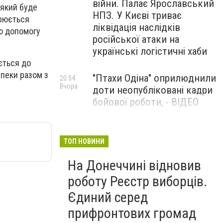
війни. Палає Ярославський
 який буде
НПЗ. У Києві триває
орюється
ліквідація наслідків
цю допомогу
російської атаки на
українські логістичні хаби
ється до
зпеки разом з
"Птахи Одіна" оприлюднили
20:54
Вчора
доти неопубліковані кадри
бойової роботи, - ВІДЕО
Маріуполець Андрій
17:15
Вчора
Бєдняков зіграє тата
ТОП НОВИНИ
Петрика П’яточкина у
На Донеччині відновив
новому українському
фільмі, - ФОТО
роботу Реєстр виборців.
Єдиний серед
прифронтових громад