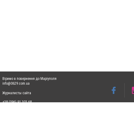
Віримо в повернення до Маріуполя
info@0629.com.ua
Журналисты сайта
+38 (096) 91 303 68
Допускається цитування матеріалів без отримання попередньої згоди 0629.com.ua за
пошукових систем гіперпосилання на цитовані статті не нижче другого абзацу в тек
Матеріали з плашками "Новини компаній", "Промо", "Партнерський матеріал", "Партнер