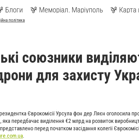
Блоги
Меморіал. Маріуполь
Карта 
ійна політика
ькі союзники виділяю
дрони для захисту Укр
резидентка Єврокомісії Урсула фон дер Ляєн оголосила пр
С, яка передбачає виділення €2 млрд на розвиток виробницт
 представлено перед початком засідання колегії Єврокомісі
ure.com.ua
.