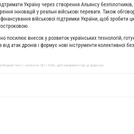
підтримати Україну через створення Альянсу безпілотників,
ення інновацій у реальні військові переваги. Також обгов
 фінансування військової підтримки України, щоб зробити 
гостроковою.
но посилює внесок у розвиток українських технологій, готу
 від атак дронів і формує нові інструменти колективної бе
бхідний текст і натисніть Ctrl + Enter, щоб повідомити про це редакцію