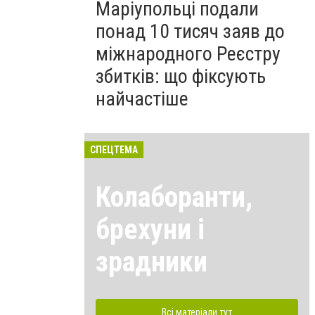
Маріупольці подали
понад 10 тисяч заяв до
міжнародного Реєстру
збитків: що фіксують
найчастіше
СПЕЦТЕМА
Колаборанти,
брехуни і
зрадники
Всі матеріали тут