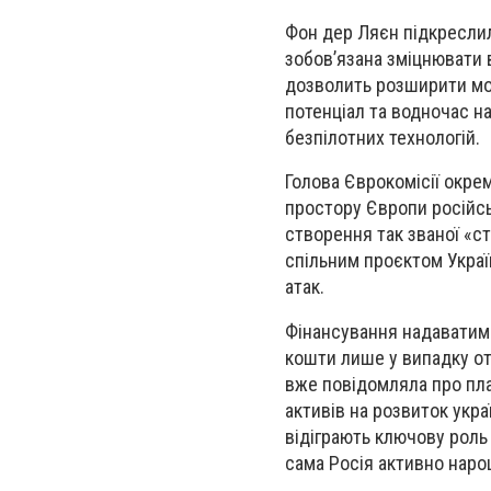
Фон дер Ляєн підкреслил
зобов’язана зміцнювати в
дозволить розширити мож
потенціал та водночас н
безпілотних технологій.
Голова Єврокомісії окре
простору Європи російсь
створення так званої «ст
спільним проєктом Україн
атак.
Фінансування надаватиме
кошти лише у випадку от
вже повідомляла про пла
активів на розвиток укра
відіграють ключову роль 
сама Росія активно наро