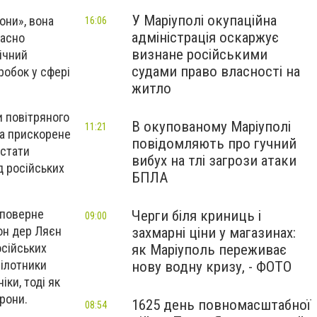
У Маріуполі окупаційна
они», вона
16:06
адміністрація оскаржує
часно
визнане російськими
ічний
судами право власності на
робок у сфері
житло
и повітряного
В окупованому Маріуполі
11:21
ла прискорене
повідомляють про гучний
 стати
вибух на тлі загрози атаки
д російських
БПЛА
 поверне
Черги біля криниць і
09:00
фон дер Ляєн
захмарні ціни у магазинах:
осійських
як Маріуполь переживає
пілотники
нову водну кризу, - ФОТО
іки, тоді як
рони.
1625 день повномасштабної
08:54