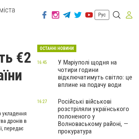
міста
Рус
ОСТАННІ НОВИНИ
ть €2
У Маріуполі щодня на
16:45
чотири години
аїни
відключатимуть світло: це
вплине на подачу води
Російські військові
16:27
розстріляли українського
о укладення
полоненого у
ва дронів в
Волноваському районі, —
ї, передає
прокуратура