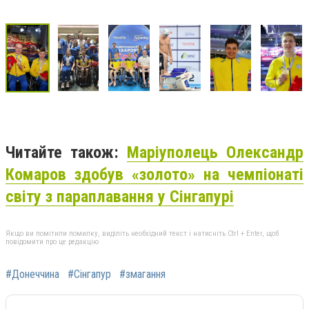
Читайте також:
Маріуполець Олександр
Комаров здобув «золото» на чемпіонаті
світу з параплавання у Сінгапурі
Якщо ви помітили помилку, виділіть необхідний текст і натисніть Ctrl + Enter, щоб
повідомити про це редакцію
#Донеччина
#Сінгапур
#змагання