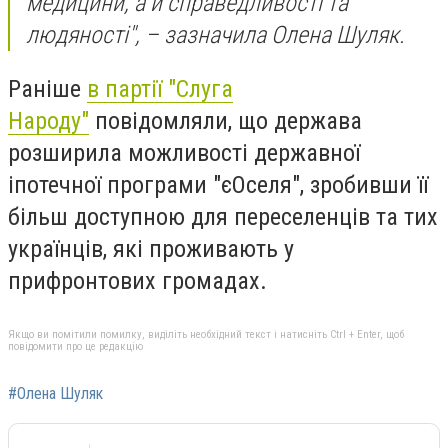
медицини, а й справедливості та
людяності", – зазначила Олена Шуляк.
Раніше
в партії "Слуга
Народу"
повідомляли, що держава
розширила можливості державної
іпотечної програми "єОселя", зробивши її
більш доступною для переселенців та тих
українців, які проживають у
прифронтових громадах.
Якщо ви помітили помилку, виділіть необхідний текст і натисніть Ctrl + Enter, щоб
повідомити про це редакцію
#Олена Шуляк