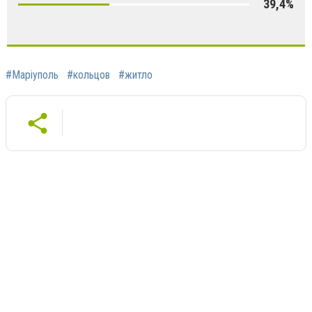
39,4%
#Маріуполь
#кольцов
#житло