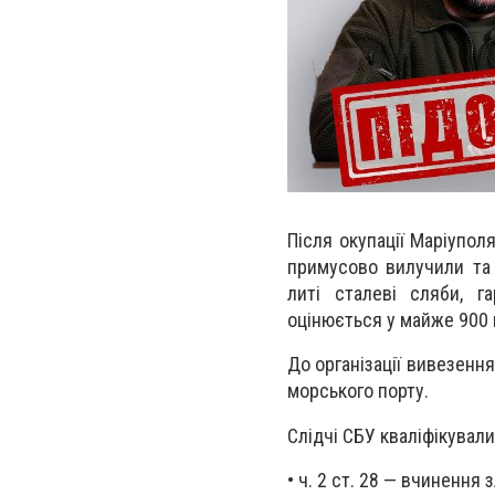
Після окупації Маріупо
примусово вилучили та 
литі сталеві сляби, г
оцінюється у майже 900 м
До організації вивезенн
морського порту.
Слідчі СБУ кваліфікували
•
ч. 2 ст. 28 — вчинення