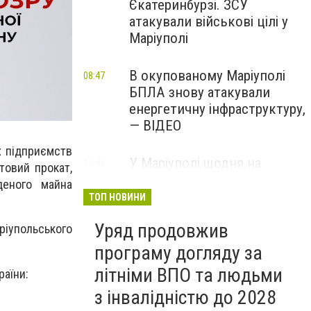
Єкатеринбурзі. ЗСУ
атакували військові цілі у
Маріуполі
В окупованому Маріуполі
08:47
БПЛА знову атакували
енергетичну інфраструктуру,
— ВІДЕО
х підприємств
У Маріуполі щодня на
16:45
товий прокат,
Вчора
чотири години
деного майна
відключатимуть світло: це
ТОП НОВИНИ
вплине на подачу води
Уряд продовжив
аріупольського
програму догляду за
літніми ВПО та людьми
раїни:
з інвалідністю до 2028