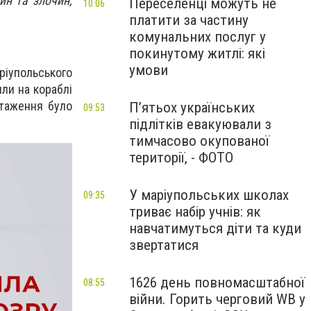
ин та злочин,
Переселенці можуть не
10:06
платити за частину
комунальних послуг у
покинутому житлі: які
умови
іупольського
или на кораблі
нтаження було
П’ятьох українських
09:53
підлітків евакуювали з
тимчасово окупованої
території, - ФОТО
У маріупольських школах
09:35
триває набір учнів: як
навчатимуться діти та куди
звертатися
1626 день повномасштабної
08:55
війни. Горить черговий WB у