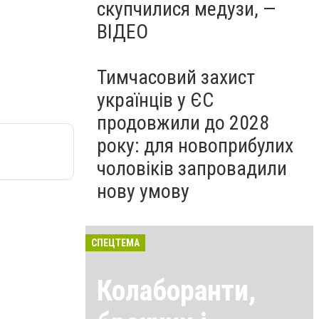
скупчилися медузи, —
ВІДЕО
Тимчасовий захист
українців у ЄС
продовжили до 2028
року: для новоприбулих
чоловіків запровадили
нову умову
СПЕЦТЕМА
Колаборанти,