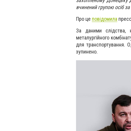
захопленому Донецьку Д
вчинений групою осіб з
Про це
повідомила
пресс
За даними слідства, 
металургійного комбінат
для транспортування. О
зупинено.