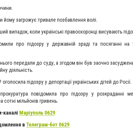
очини.
и йому загрожує тривале позбавлення волі.
ший випадок, коли українські правоохоронці висувають під
омили про підозру у державній зраді та посяганні на 
 нього передали до суду, а згодом він був заочно засуджен
йну діяльність.
оголосила підозру у депортації українських дітей до Росії.
рокуратура повідомила про підозру у розкраданні мет
а сотні мільйонів гривень.
м-каналі
Маріуполь 0629
домлення в
Телеграм-бот 0629