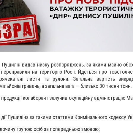
ля Пушилін видав низку розпоряджень, за якими майно обо
переправили на територію Росії. Йдеться про товстолис
арячекатані листи та рулони. Загальна вартість викра
ільйонів гривень, а загальна вага — близько 30 тисяч тонн.
я продукції колаборант залучив окупаційну адміністрацію М
 дії Пушиліна за такими статтями Кримінального кодексу Ук
 злочину групою осіб за попередньою змовою;