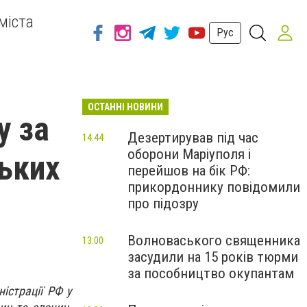
міста
Рус
ОСТАННІ НОВИНИ
у за
Дезертирував під час
14:44
оборони Маріуполя і
ьких
перейшов на бік РФ:
прикордоннику повідомили
про підозру
Волноваського священника
13:00
засудили на 15 років тюрми
за пособництво окупантам
істрації РФ у