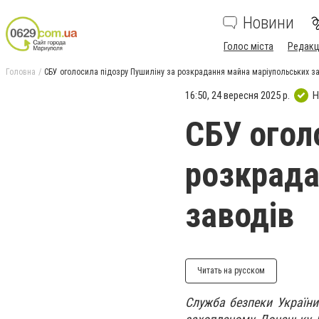
Новини
Голос міста
Редакц
Головна
СБУ оголосила підозру Пушиліну за розкрадання майна маріупольських з
16:50, 24 вересня 2025 р.
Н
СБУ огол
розкрада
заводів
Читать на русском
Служба безпеки України 