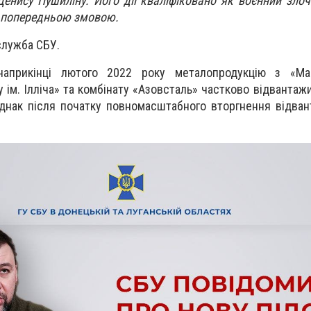
енису Пушиліну. Його дії кваліфіковано як воєнний злоч
а попередньою змовою.
лужба СБУ.
наприкінці лютого 2022 року металопродукцію з «Мар
у ім. Ілліча» та комбінату «Азовсталь» частково відвантаж
днак після початку повномасштабного вторгнення відва