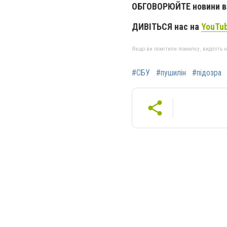
ОБГОВОРЮЙТЕ новини в 
ДИВІТЬСЯ нас на
YouTu
Якщо ви помітили помилку, виділіть нео
#СБУ
#пушилін
#підозра