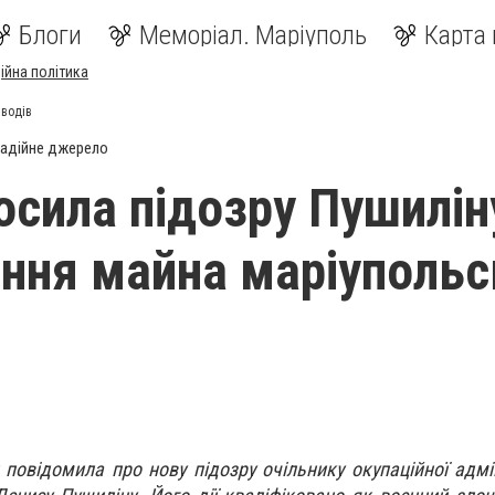
Блоги
Меморіал. Маріуполь
Карта 
ійна політика
аводів
адійне джерело
осила підозру Пушилін
ння майна маріупольс
повідомила про нову підозру очільнику окупаційної адмін