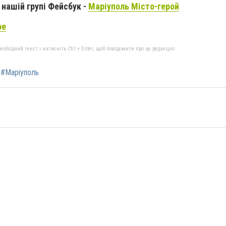
нашій групі Фейсбук -
Маріуполь Місто-герой
be
бхідний текст і натисніть Ctrl + Enter, щоб повідомити про це редакцію
#Маріуполь