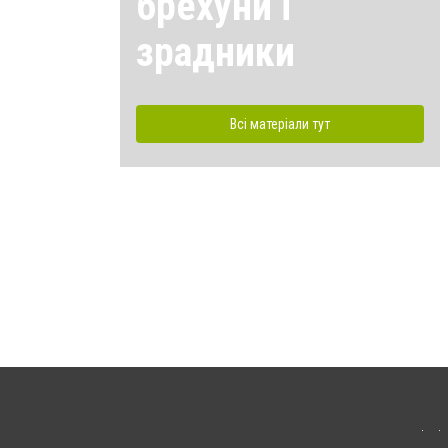
брехуни і
зрадники
Всі матеріали тут