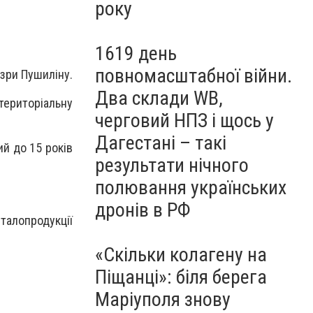
року
1619 день
повномасштабної війни.
озри Пушиліну.
Два склади WB,
територіальну
черговий НПЗ і щось у
Дагестані – такі
ий до 15 років
результати нічного
полювання українських
дронів в РФ
алопродукції
«Скільки колагену на
Піщанці»: біля берега
Маріуполя знову