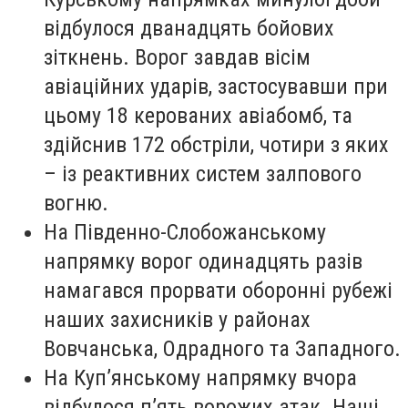
відбулося дванадцять бойових
зіткнень. Ворог завдав вісім
авіаційних ударів, застосувавши при
цьому 18 керованих авіабомб, та
здійснив 172 обстріли, чотири з яких
– із реактивних систем залпового
вогню.
На Південно-Слобожанському
напрямку ворог одинадцять разів
намагався прорвати оборонні рубежі
наших захисників у районах
Вовчанська, Одрадного та Западного.
На Куп’янському напрямку вчора
відбулося п’ять ворожих атак. Наші