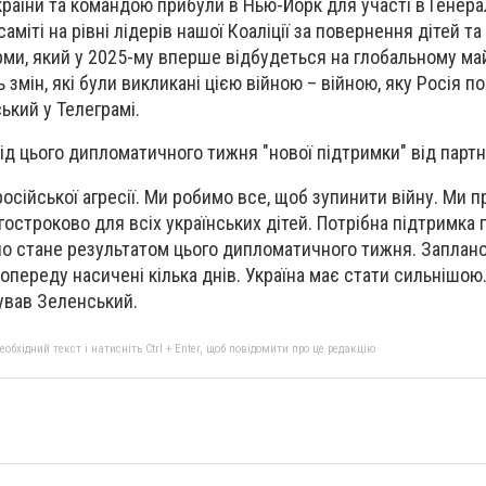
країни та командою прибули в Нью-Йорк для участі в Генера
міті на рівні лідерів нашої Коаліції за повернення дітей т
рми, який у 2025-му вперше відбудеться на глобальному ма
 змін, які були викликані цією війною – війною, яку Росія п
ький у Телеграмі.
від цього дипломатичного тижня "нової підтримки" від партн
осійської агресії. Ми робимо все, щоб зупинити війну. Ми 
остроково для всіх українських дітей. Потрібна підтримка п
но стане результатом цього дипломатичного тижня. Заплан
опереду насичені кілька днів. Україна має стати сильнішою
ував Зеленський.
бхідний текст і натисніть Ctrl + Enter, щоб повідомити про це редакцію