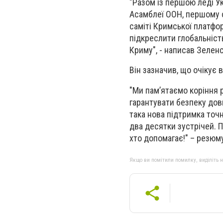
"Разом із першою леді У
Асамблеї ООН, першому са
саміті Кримської платфо
підкреслити глобальність
Криму", - написав Зеленс
Він зазначив, що очікує 
"Ми пам’ятаємо коріння р
гарантувати безпеку довг
така нова підтримка точ
два десятки зустрічей. П
хто допомагає!" – резюм
Якщо ви помітили помилку, виділіть нео