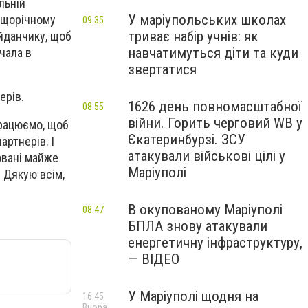
льній
У маріупольських школах
а щорічному
09:35
триває набір учнів: як
йданчику, щоб
навчатимуться діти та куди
очала в
звертатися
ерів.
1626 день повномасштабної
08:55
війни. Горить черговий WB у
працюємо, щоб
Єкатеринбурзі. ЗСУ
артнерів. І
атакували військові цілі у
овані майже
Маріуполі
. Дякую всім,
В окупованому Маріуполі
08:47
БПЛА знову атакували
енергетичну інфраструктуру,
— ВІДЕО
У Маріуполі щодня на
16:45
Вчора