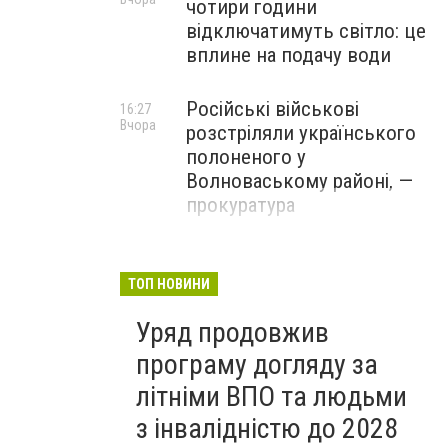
чотири години
відключатимуть світло: це
вплине на подачу води
Російські військові
16:27
Вчора
розстріляли українського
полоненого у
Волноваському районі, —
прокуратура
У Маріуполі окупаційна
16:06
Вчора
адміністрація оскаржує
ТОП НОВИНИ
визнане російськими
Уряд продовжив
судами право власності на
житло
програму догляду за
літніми ВПО та людьми
з інвалідністю до 2028