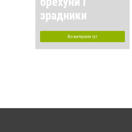
брехуни і
зрадники
Всі матеріали тут