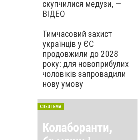
скупчилися медузи, —
ВІДЕО
Тимчасовий захист
українців у ЄС
продовжили до 2028
року: для новоприбулих
чоловіків запровадили
нову умову
СПЕЦТЕМА
Колаборанти,