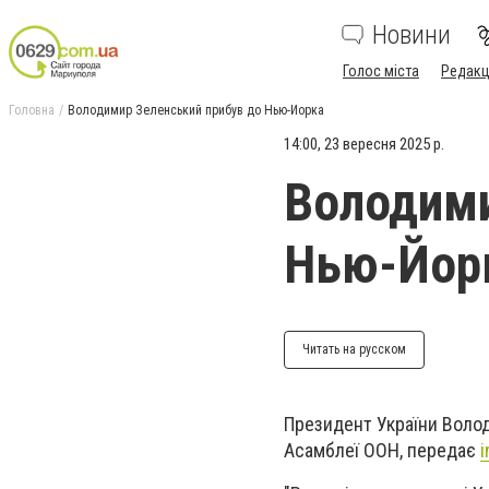
Новини
Голос міста
Редакц
Головна
Володимир Зеленський прибув до Нью-Йорка
14:00, 23 вересня 2025 р.
Володими
Нью-Йор
Читать на русском
Президент України Волод
Асамблеї ООН, передає
i