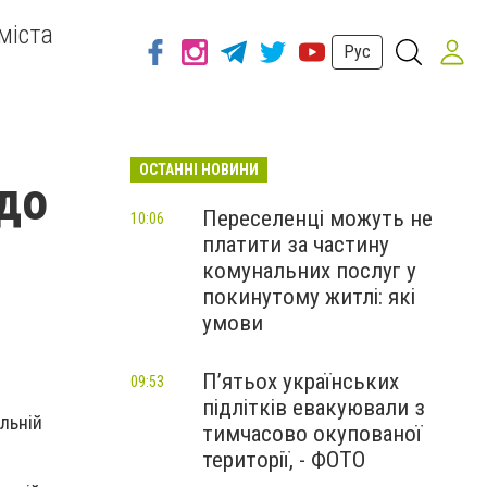
міста
Рус
ОСТАННІ НОВИНИ
до
Переселенці можуть не
10:06
платити за частину
комунальних послуг у
покинутому житлі: які
умови
П’ятьох українських
09:53
підлітків евакуювали з
льній
тимчасово окупованої
території, - ФОТО