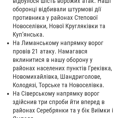
відбулося шість ворожих атак. Наші
оборонці відбивали штурмові дії
противника у районах Степової
Новоселівки, Нової Кругляківки та
Куп’янська.
На Лиманському напрямку ворог
провів 21 атаку. Намагався
вклинитися в нашу оборону у
районах населених пунктів Греківка,
Новомихайлівка, Шандриголове,
Колодязі, Торське та Новоселівка.
На Сіверському напрямку ворог
здійснив три спроби йти вперед в
районах Серебрянки та у бік Виїмки і