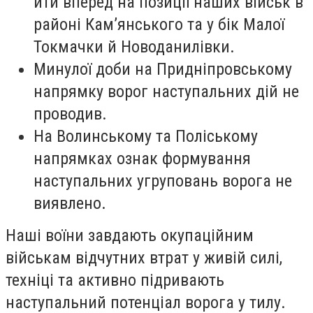
йти вперед на позиції наших військ в
районі Кам’янського та у бік Малої
Токмачки й Новоданилівки.
Минулої доби на Придніпровському
напрямку ворог наступальних дій не
проводив.
На Волинському та Поліському
напрямках ознак формування
наступальних угруповань ворога не
виявлено.
Наші воїни завдають окупаційним
військам відчутних втрат у живій силі,
техніці та активно підривають
наступальний потенціал ворога у тилу.