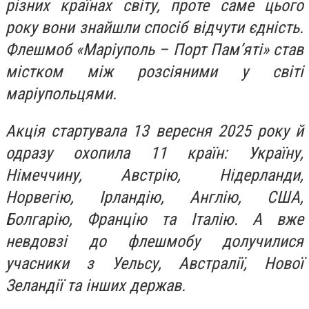
різних країнах світу, проте саме цього
року вони знайшли спосіб відчути єдність.
Флешмоб «Маріуполь – Порт Пам’яті» став
містком між розсіяними у світі
маріупольцями.
Акція стартувала 13 вересня 2025 року й
одразу охопила 11 країн: Україну,
Німеччину, Австрію, Нідерланди,
Норвегію, Ірландію, Англію, США,
Болгарію, Францію та Італію. А вже
невдовзі до флешмобу долучилися
учасники з Уельсу, Австралії, Нової
Зеландії та інших держав.