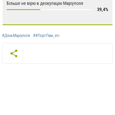
Більше не вірю в деокупацію Маріуполя
39,4%
#ДеньМаріуполя
##ПортПам_яті