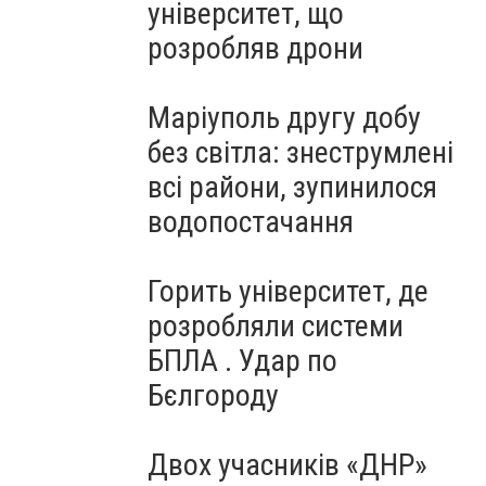
університет, що
розробляв дрони
Маріуполь другу добу
без світла: знеструмлені
всі райони, зупинилося
водопостачання
Горить університет, де
розробляли системи
БПЛА . Удар по
Бєлгороду
Двох учасників «ДНР»