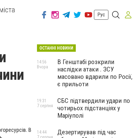
міста
Рус
ОСТАННІ НОВИНИ
и
В Генштабі розкрили
14:56
Вчора
наслідки атаки . ЗСУ
чини
масовано вдарили по Росії,
є прильоти
СБС підтвердили удари по
19:31
7 серпня
чотирьох підстанціях у
Маріуполі
горесурсів. В
Дезертирував під час
14:44
ь
7 серпня