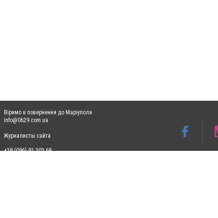
Віримо в повернення до Маріуполя
info@0629.com.ua
Журналисты сайта
+38 (096) 91 303 68
Допускається цитування матеріалів без отримання попередньої згоди 0629.com.ua за
пошукових систем гіперпосилання на цитовані статті не нижче другого абзацу в тек
Матеріали з плашками "Новини компаній", "Промо", "Партнерський матеріал", "Партнер
Реклама на сайті
Ф