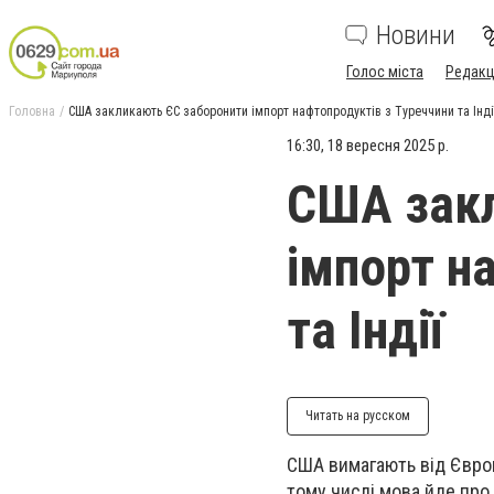
Новини
Голос міста
Редакц
Головна
США закликають ЄС заборонити імпорт нафтопродуктів з Туреччини та Інді
16:30, 18 вересня 2025 р.
США закл
імпорт н
та Індії
Читать на русском
США вимагають від Європ
тому числі мова йде про 