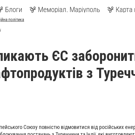
Блоги
Меморіал. Маріуполь
Карта 
ійна політика
ї
икають ЄС заборонит
афтопродуктів з Туреч
ейського Союзу повністю відмовитися від російських енер
блокування постачань з Туреччини та Індії, які виготовляют