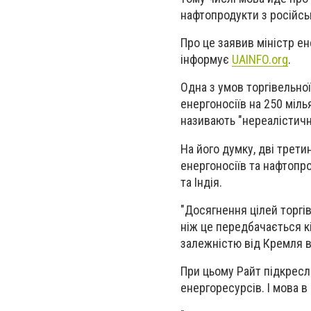
нафтопродукти з російсь
Про це заявив міністр е
інформує
UAINFO.org
.
Одна з умов торгівельно
енергоносіїв на 250 міль
називають "нереалістичн
На його думку, дві трети
енергоносіїв та нафтопро
та Індія.
"Досягнення цілей торгі
ніж це передбачається к
залежністю від Кремля в 
При цьому Райт підкресл
енергоресурсів. І мова в