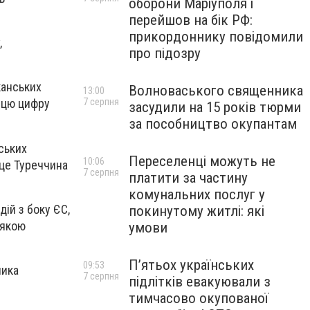
оборони Маріуполя і
перейшов на бік РФ:
прикордоннику повідомили
,
про підозру
канських
Волноваського священника
13:00
7 серпня
о цю цифру
засудили на 15 років тюрми
за пособництво окупантам
йських
Переселенці можуть не
10:06
 це Туреччина
7 серпня
платити за частину
комунальних послуг у
ій з боку ЄС,
покинутому житлі: які
-якою
умови
П’ятьох українських
09:53
ника
7 серпня
підлітків евакуювали з
тимчасово окупованої