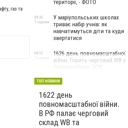
території, - ФОТО
фту, газ та
У маріупольських школах
09:35
7 серпня
триває набір учнів: як
навчатимуться діти та куди
звертатися
1626 день повномасштабної
08:55
7 серпня
війни. Горить черговий WB у
Єкатеринбурзі. ЗСУ
атакували військові цілі у
Маріуполі
ТОП НОВИНИ
1622 день
повномасштабної війни.
В РФ палає черговий
склад WB та