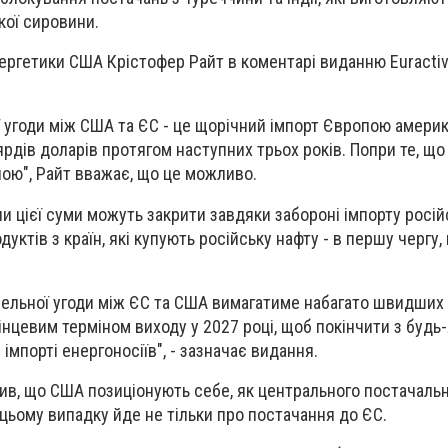
кої сировини.
нергетики США Крістофер Райт в коментарі виданню Euractiv
ї угоди між США та ЄС - це щорічний імпорт Європою амери
ярдів доларів протягом наступних трьох років. Попри те, щ
ою", Райт вважає, що це можливо.
ни цієї суми можуть закрити завдяки забороні імпорту росі
дуктів з країн, які купують російську нафту - в першу чергу,
вельної угоди між ЄС та США вимагатиме набагато швидших д
інцевим терміном виходу у 2027 році, щоб покінчити з будь
імпорті енергоносіїв", - зазначає видання.
ив, що США позиціонують себе, як центрального постачаль
 цьому випадку йде не тільки про постачання до ЄС.