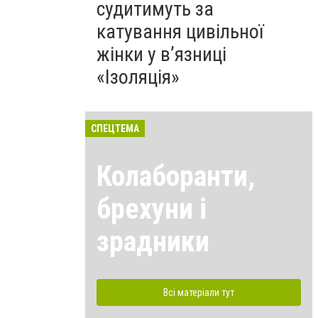
судитимуть за
катування цивільної
жінки у в’язниці
«Ізоляція»
СПЕЦТЕМА
Колаборанти,
брехуни і
зрадники
Всі матеріали тут