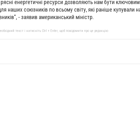
 рясні енергетичні ресурси дозволяють нам бути ключовим
ля наших союзників по всьому світу, які раніше купували на
вників", - заявив американський міністр.
бхідний текст і натисніть Ctrl + Enter, щоб повідомити про це редакцію