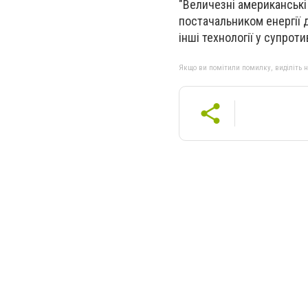
"Величезні американські
постачальником енергії д
інші технології у супроти
Якщо ви помітили помилку, виділіть нео