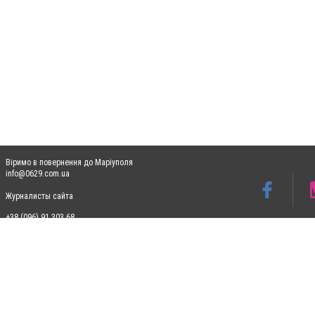
Віримо в повернення до Маріуполя
info@0629.com.ua
Журналисты сайта
+38 (096) 91 303 68
Допускається цитування матеріалів без отримання попередньої згоди 0629.com.ua за
пошукових систем гіперпосилання на цитовані статті не нижче другого абзацу в тек
Матеріали з плашками "Новини компаній", "Промо", "Партнерський матеріал", "Партнер
Реклама на сайті
Ф