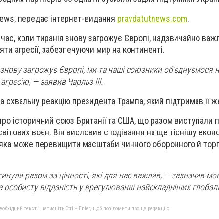
News, передає інтернет-видання
pravdatutnews.com
.
 час, коли тиранія знову загрожує Європі, надзвичайно важ
іяти агресії, забезпечуючи мир на континенті.
я знову загрожує Європі, ми та наші союзники об'єднуємося 
агресію, — заявив Чарльз III.
 схвальну реакцію президента Трампа, який підтримав її ж
 про історичний союз Британії та США, що разом виступали п
 світових воєн. Він висловив сподівання на ще тіснішу екон
, яка може перевищити масштаби чинного оборонного й тор
инули разом за цінності, які для нас важлив, — зазначив мо
 особисту відданість у врегулюванні найскладніших глобаль
бхідний текст і натисніть Ctrl + Enter, щоб повідомити про це редакцію