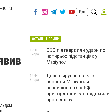
міста
Рус
ОСТАННІ НОВИНИ
СБС підтвердили удари по
19:31
Вчора
чотирьох підстанціях у
явив
Маріуполі
Дезертирував під час
14:44
Вчора
оборони Маріуполя і
перейшов на бік РФ:
прикордоннику повідомили
про підозру
нальдом
и.