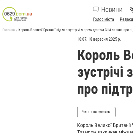
Новини
Голос міста
Редакц
Головна
Король Великої Британії під час зустрічі з президентом США заявив про п
10:07, 18 вересня 2025 р.
Король Ве
зустрічі
про підт
Читать на русском
Король Великої Британії
Трампом закликав міжнар