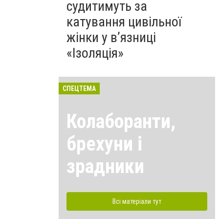
судитимуть за
катування цивільної
жінки у в’язниці
«Ізоляція»
СПЕЦТЕМА
Колаборанти,
брехуни і
зрадники
Всі матеріали тут