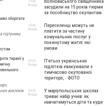
Волноваського священника
13:00
Вчора
засудили на 15 років тюрми
за пособництво окупантам
ливо зберігати
Переселенці можуть не
10:06
Вчора
платити за частину
на підтримку
комунальних послуг у
покинутому житлі: які
умови
естом.
роти тиранії у
П’ятьох українських
09:53
омічну
Вчора
підлітків евакуювали з
говельного
тимчасово окупованої
території, - ФОТО
нарх,
У маріупольських школах
них викликів.
09:35
Вчора
триває набір учнів: як
навчатимуться діти та куди