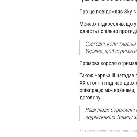
Про це повідомляє Sky 
Монарх підкреслив, що у
єдність і спільно протид
Сьогодні, коли тирані
України, щоб стримати 
Промова короля отримала
Також Чарльз III нагадав
XX столітті під час двох
співпрацю між країнами
договору.
Наші люди боролися і г
подякувавши Трампу за
Якщо ви помітили помилку, виділіть нео