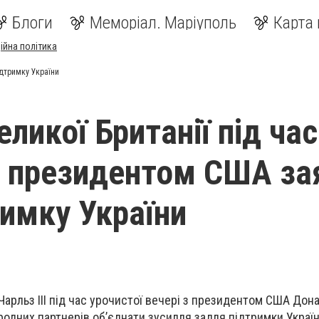
Блоги
Меморіал. Маріуполь
Карта 
ійна політика
ідтримку України
ликої Британії під час
 з президентом США за
римку України
 Чарльз III під час урочистої вечері з президентом США До
одних партнерів об’єднати зусилля задля підтримки Україн