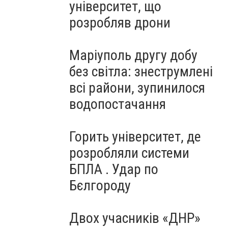
університет, що
розробляв дрони
Маріуполь другу добу
без світла: знеструмлені
всі райони, зупинилося
водопостачання
Горить університет, де
розробляли системи
БПЛА . Удар по
Бєлгороду
Двох учасників «ДНР»