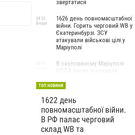
звертатися
1626 день повномасштабної
08:55
Вчора
війни. Горить черговий WB у
Єкатеринбурзі. ЗСУ
атакували військові цілі у
Маріуполі
В окупованому Маріуполі
08:47
Вчора
БПЛА знову атакували
енергетичну інфраструктуру,
— ВІДЕО
ТОП НОВИНИ
1622 день
повномасштабної війни.
В РФ палає черговий
склад WB та