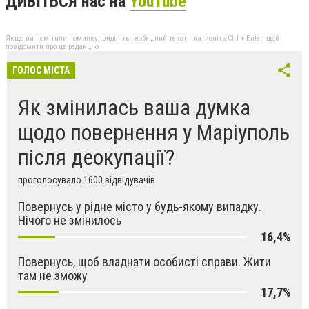
ДИВІТЬСЯ нас на
YouTube
Якщо ви помітили помилку, виділіть необхідний текст і натисніть Ctrl + Enter, щоб
повідомити про це редакцію
ГОЛОС МІСТА
Як змінилась ваша думка
щодо повернення у Маріуполь
після деокупації?
проголосувало 1600 відвідувачів
Повернусь у рідне місто у будь-якому випадку.
Нічого не змінилось
16,4%
Повернусь, щоб владнати особисті справи. Жити
там не зможу
17,7%