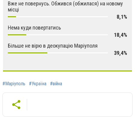
Вже не повернусь. Обжився (обжилася) на новому
місці
8,1%
Нема куди повертатись
18,4%
Більше не вірю в деокупацію Маріуполя
39,4%
#Маріуполь
#Україна
#війна