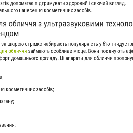
атів допомагає підтримувати здоровий і сяючий вигляд,
альшого нанесення косметичних засобів.
ля обличчя з ультразвуковими техноло
ендом
за шкірою стрімко набирають популярність у б’юті-індустрії
 для обличчя
займають особливе місце. Вони поєднують еф
мфорт домашнього догляду. Ці апарати для обличчя пропону
и;
я косметичних засобів;
лагену;
ування;