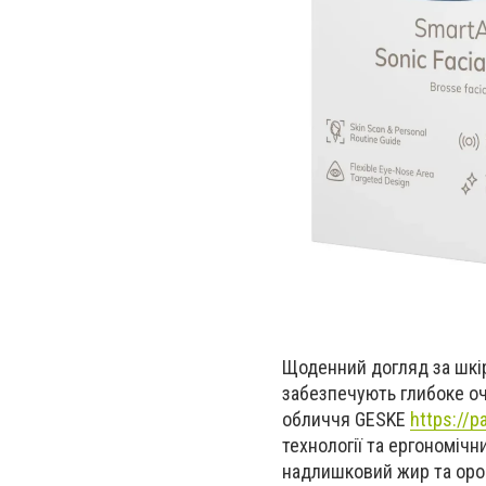
Щоденний догляд за шкір
забезпечують глибоке о
обличчя GESKE
https://p
технології та ергономіч
надлишковий жир та орог