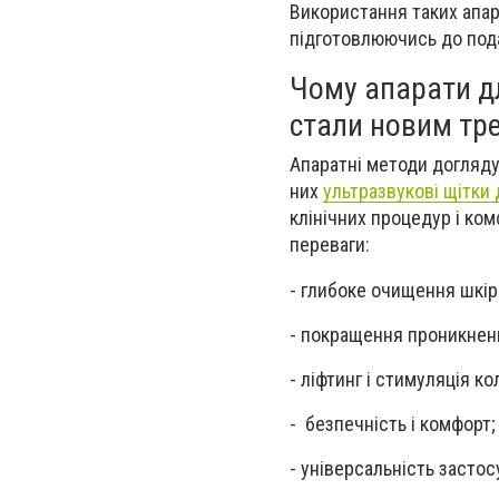
Використання таких апар
підготовлюючись до под
Чому апарати д
стали новим тр
Апаратні методи догляду 
них
ультразвукові щітки
клінічних процедур і ко
переваги:
-
глибоке очищення шкір
-
покращення проникненн
-
ліфтинг і стимуляція ко
-
безпечність і комфорт;
-
універсальність застос