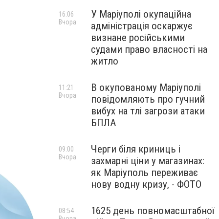
У Маріуполі окупаційна
16:06
Вчора
адміністрація оскаржує
визнане російськими
судами право власності на
житло
В окупованому Маріуполі
11:21
Вчора
повідомляють про гучний
вибух на тлі загрози атаки
БПЛА
Черги біля криниць і
09:00
Вчора
захмарні ціни у магазинах:
як Маріуполь переживає
нову водну кризу, - ФОТО
1625 день повномасштабної
08:54
Вчора