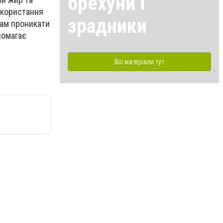
брехуни і
икористання
зрадники
бам проникати
помагає
Всі матеріали тут