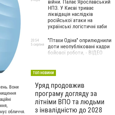
війни. Палає Ярославський
НПЗ. У Києві триває
ліквідація наслідків
російської атаки на
українські логістичні хаби
"Птахи Одіна" оприлюднили
20:54
5 серпня
доти неопубліковані кадри
бойової роботи, - ВІДЕО
Маріуполець Андрій
17:15
5 серпня
Бєдняков зіграє тата
ТОП НОВИНИ
Петрика П’яточкина у
Уряд продовжив
новому українському
ень. Вони
фільмі, - ФОТО
програму догляду за
очищення
аційні
літніми ВПО та людьми
ння,
з інвалідністю до 2028
онус обличчя.