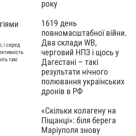
року
1619 день
гіями
повномасштабної війни.
Два склади WB,
, і серед
черговий НПЗ і щось у
ективність
ють такі
Дагестані – такі
результати нічного
полювання українських
дронів в РФ
«Скільки колагену на
Піщанці»: біля берега
Маріуполя знову