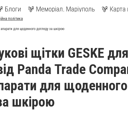
Блоги
Меморіал. Маріуполь
Карта 
ійна політика
і апарати для щоденного догляду за шкірою
укові щітки GESKE дл
від Panda Trade Compa
апарати для щоденного
за шкірою