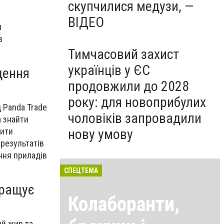
скупчилися медузи, —
ВІДЕО
я
в
Тимчасовий захист
українців у ЄС
щення
продовжили до 2028
року: для новоприбулих
д Panda Trade
чоловіків запровадили
 знайти
щити
нову умову
 результатів
ння приладів
СПЕЦТЕМА
кращує
Колаборанти,
ий жир та