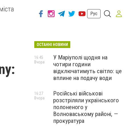
міста
Рус
ОСТАННІ НОВИНИ
я
У Маріуполі щодня на
16:45
Вчора
чотири години
ny:
відключатимуть світло: це
вплине на подачу води
Російські військові
16:27
Вчора
розстріляли українського
полоненого у
Волноваському районі, —
прокуратура