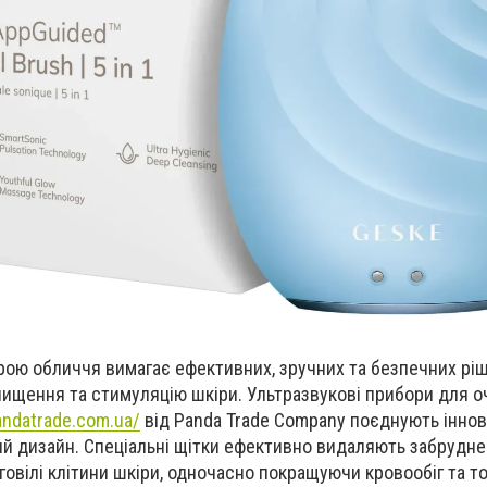
ою обличчя вимагає ефективних, зручних та безпечних ріш
чищення та стимуляцію шкіри. Ультразвукові прибори для 
andatrade.com.ua/
від Panda Trade Company поєднують іннов
ний дизайн. Спеціальні щітки ефективно видаляють забрудне
овілі клітини шкіри, одночасно покращуючи кровообіг та т