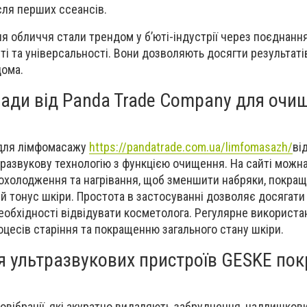
сля перших ссеансів.
ля обличчя стали трендом у б’юті-індустрії через поєднанн
ті та універсальності. Вони дозволяють досягти результаті
дома.
лади від Panda Trade Company для очи
 для лімфомасажу
https://pandatrade.com.ua/limfomasazh/
ві
азвукову технологію з функцією очищення. На сайті можна
охолодження та нагрівання, щоб зменшити набряки, покра
й тонус шкіри. Простота в застосуванні дозволяє досягати
еобхідності відвідувати косметолога. Регулярне використа
цесів старіння та покращенню загального стану шкіри.
я ультразвукових пристроїв GESKE по
овібрації, які акуратно видаляють забруднення, надлишков