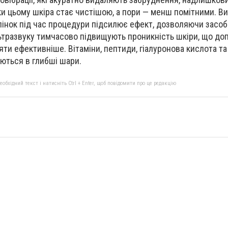
и цьому шкіра стає чистішою, а пори — менш помітними. В
пінок під час процедури підсилює ефект, дозволяючи засо
льтразвуку тимчасово підвищують проникність шкіри, що до
ти ефективніше. Вітаміни, пептиди, гіалуронова кислота та
ються в глибші шари.
бхідний текст і натисніть Ctrl + Enter, щоб повідомити про це редакцію