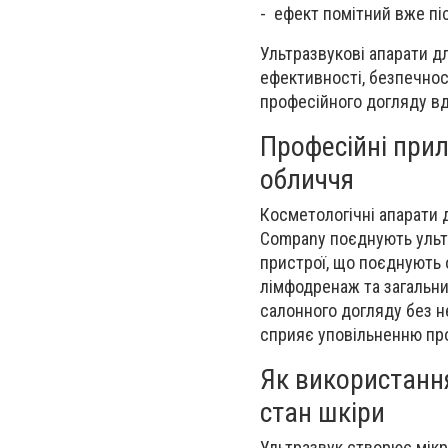
-
ефект помітний вже пі
Ультразвукові апарати д
ефективності, безпечнос
професійного догляду в
Професійні при
обличчя
Косметологічні апарати
Company поєднують ультр
пристрої, що поєднують 
лімфодренаж та загальни
салонного догляду без н
сприяє уповільненню про
Як використанн
стан шкіри
Ультразвук створює мікр