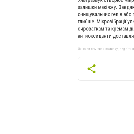
залишки макіяжу. Завдяк
очищувальних гелів або 
глибше. Мікровібрації у
сироваткам та кремам дія
антиоксиданти доставля
Якщо ви помітили помилку, виділіть нео