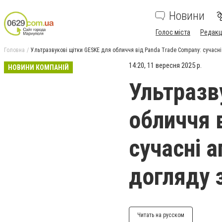
Новини
Голос міста
Редакц
Головна
Ультразвукові щітки GESKE для обличчя від Panda Trade Company: сучасн
14:20, 11 вересня 2025 р.
НОВИНИ КОМПАНІЙ
Ультразв
обличчя 
сучасні 
догляду 
Читать на русском