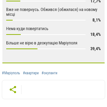
17,7%
Вже не повернусь. Обжився (обжилася) на новому
місці
8,1%
Нема куди повертатись
18,4%
Більше не вірю в деокупацію Маріуполя
39,4%
#Маріуполь
#квартири
#окупанти