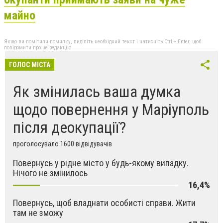
майно
Якщо ви помітили помилку, виділіть необхідний текст і натисніть Ctrl + Enter, щоб
повідомити про це редакцію
ГОЛОС МІСТА
Як змінилась ваша думка
щодо повернення у Маріуполь
після деокупації?
проголосувало 1600 відвідувачів
Повернусь у рідне місто у будь-якому випадку.
Нічого не змінилось
16,4%
Повернусь, щоб владнати особисті справи. Жити
там не зможу