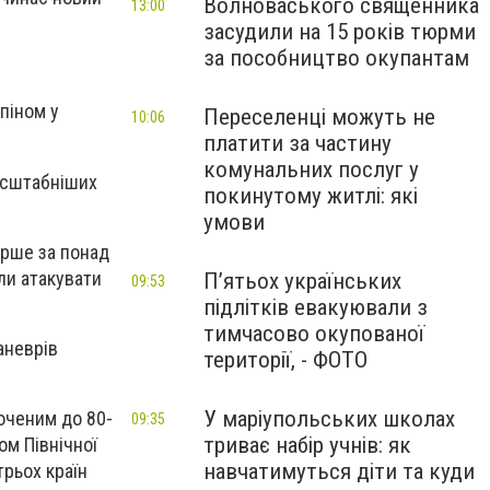
Волноваського священника
13:00
засудили на 15 років тюрми
за пособництво окупантам
ьпіном у
Переселенці можуть не
10:06
платити за частину
комунальних послуг у
масштабніших
покинутому житлі: які
умови
ерше за понад
ли атакувати
П’ятьох українських
09:53
підлітків евакуювали з
тимчасово окупованої
аневрів
території, - ФОТО
У маріупольських школах
роченим до 80-
09:35
триває набір учнів: як
ом Північної
навчатимуться діти та куди
трьох країн