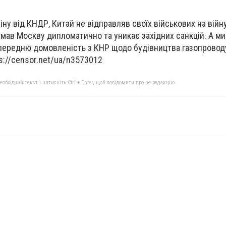
міну від КНДР, Китай не відправляв своїх військових на війн
римав Москву дипломатично та уникає західних санкцій. А м
опередню домовленість з КНР щодо будівництва газопровод
://censor.net/ua/n3573012
бхідний текст і натисніть Ctrl + Enter, щоб повідомити про це редакцію