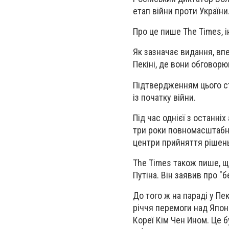
етап війни проти України
Про це пише The Times,
Як зазначає видання, впев
Пекіні, де вони обговор
Підтвердженням цього ст
із початку війни.
Під час однієї з останні
три роки повномасштабної
центри прийняття рішень"
The Times також пише, 
Путіна. Він заявив про "
До того ж на параді у Пе
річчя перемоги над Японі
Кореї Кім Чен Ином. Це б