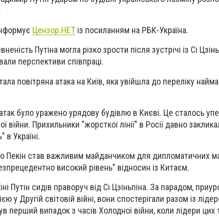
.
 інформує
Цензор.НЕТ
із посиланням на РБК-Україна.
неність Путіна могла різко зрости після зустрічі із Сі Цзін
ювали перспективи співпраці.
ала повітряна атака на Київ, яка увійшла до переліку най
х атак було уражено урядову будівлю в Києві. Це сталось уп
 війни. Прихильники "жорсткої лінії" в Росії давно заклика
 в Україні.
що Пекін став важливим майданчиком для дипломатичних м
безпрецедентно високий рівень" відносин із Китаєм.
кіні Путін сидів праворуч від Сі Цзіньпіна. За парадом, приу
єю у Другій світовій війні, вони спостерігали разом із лідер
ув перший випадок з часів Холодної війни, коли лідери цих 