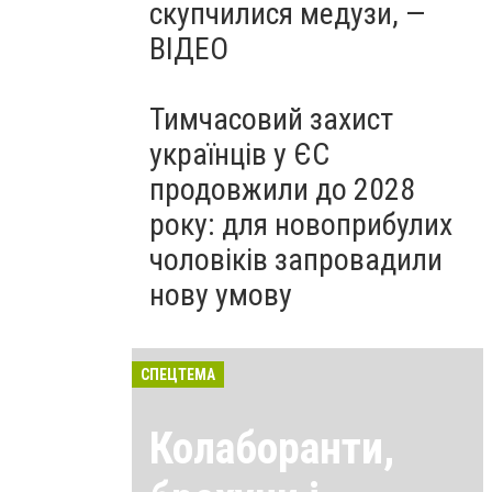
скупчилися медузи, —
ВІДЕО
Тимчасовий захист
українців у ЄС
продовжили до 2028
року: для новоприбулих
чоловіків запровадили
нову умову
СПЕЦТЕМА
Колаборанти,