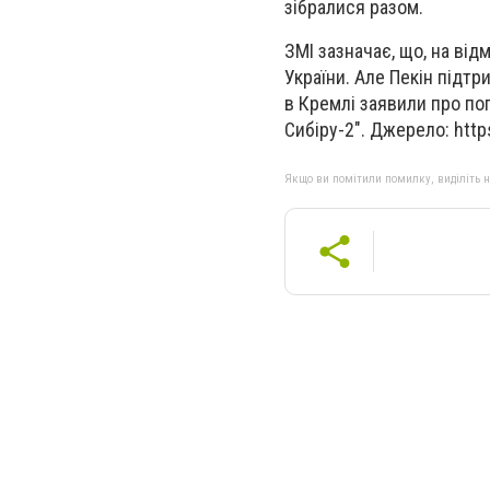
зібралися разом.
ЗМІ зазначає, що, на від
України. Але Пекін підт
в Кремлі заявили про п
Сибіру-2".
Джерело: https
Якщо ви помітили помилку, виділіть нео