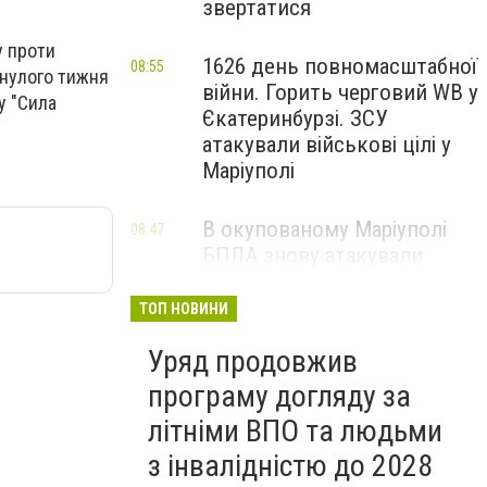
звертатися
у проти
1626 день повномасштабної
08:55
инулого тижня
війни. Горить черговий WB у
у "Сила
Єкатеринбурзі. ЗСУ
атакували військові цілі у
Маріуполі
В окупованому Маріуполі
08:47
БПЛА знову атакували
енергетичну інфраструктуру,
— ВІДЕО
ТОП НОВИНИ
Уряд продовжив
програму догляду за
літніми ВПО та людьми
з інвалідністю до 2028