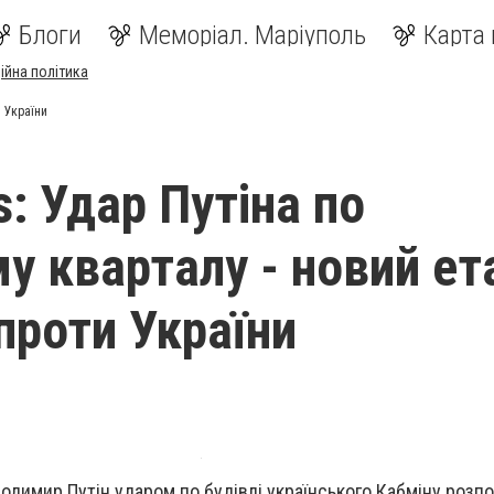
Блоги
Меморіал. Маріуполь
Карта 
ійна політика
и України
: Удар Путіна по
у кварталу - новий ет
проти України
одимир Путін ударом по будівлі українського Кабміну розп