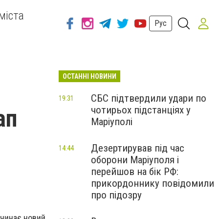
міста
Рус
ОСТАННІ НОВИНИ
СБС підтвердили удари по
19:31
чотирьох підстанціях у
ап
Маріуполі
Дезертирував під час
14:44
оборони Маріуполя і
перейшов на бік РФ:
прикордоннику повідомили
про підозру
очинає новий