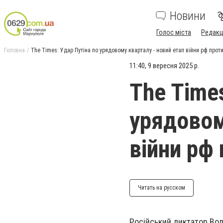
Новини
Голос міста
Редакц
Головна
The Times: Удар Путіна по урядовому кварталу - новий етап війни рф прот
11:40, 9 вересня 2025 р.
The Times
урядовом
війни рф 
Читать на русском
Російський диктатор Вол