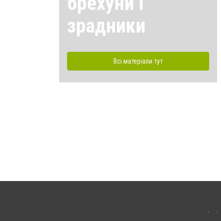
брехуни і
зрадники
Всі матеріали тут