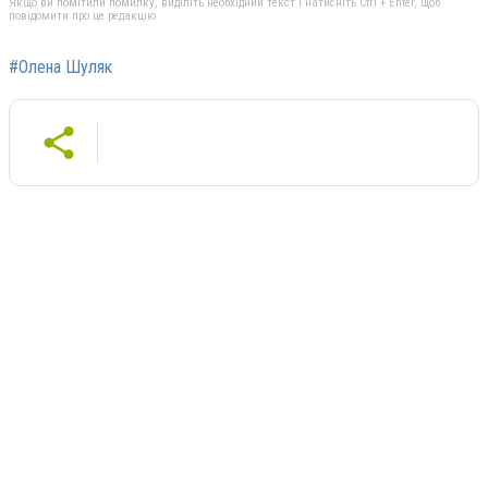
Якщо ви помітили помилку, виділіть необхідний текст і натисніть Ctrl + Enter, щоб
повідомити про це редакцію
#Олена Шуляк