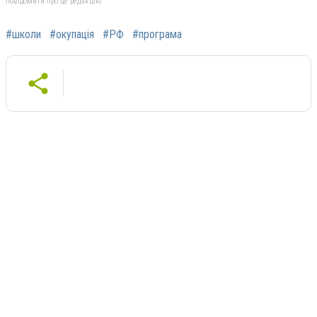
повідомити про це редакцію
#школи
#окупація
#РФ
#програма