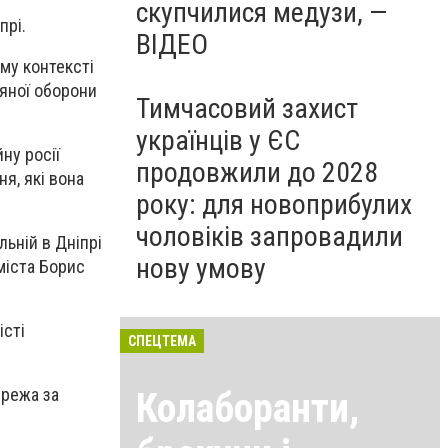
скупчилися медузи, —
прі.
ВІДЕО
му контексті
ряної оборони
Тимчасовий захист
українців у ЄС
ну росії
продовжили до 2028
я, які вона
року: для новоприбулих
чоловіків запровадили
льній в Дніпрі
нову умову
міста Борис
істі
СПЕЦТЕМА
ережа за
Колаборанти,