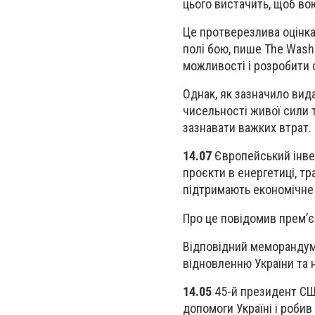
цього вистачить, щоб во
Це протверезлива оцінка 
полі бою, пише The Wash
можливості і розробити с
Однак, як зазначило вид
чисельності живої сили т
зазнавати важких втрат.
14.07
Європейський інвес
проєкти в енергетиці, тр
підтримають економічне 
Про це повідомив премʼє
Відповідний меморандум
відновленню України та 
14.05
45-й президент СШ
допомоги Україні і робив