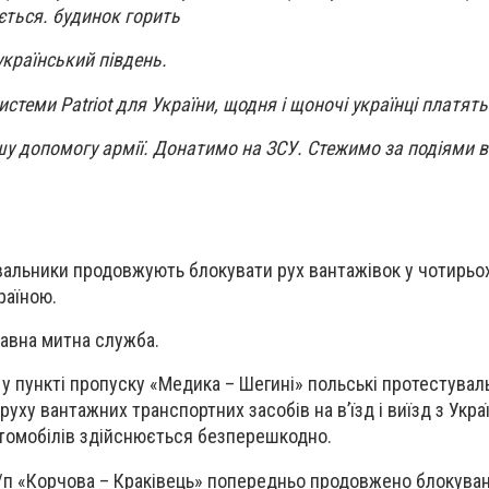
ється. будинок горить
країнський південь.
системи Patriot для України, щодня і щоночі українці платять
 допомогу армії. Донатимо на ЗСУ. Стежимо за подіями в 
вальники продовжують блокувати рух вантажівок у чотирьо
раїною.
авна митна служба.
 у пункті пропуску «Медика – Шегині» польські протестувал
ху вантажних транспортних засобів на в’їзд і виїзд з Укра
втомобілів здійснюється безперешкодно.
/п «Корчова – Краківець» попередньо продовжено блокуван