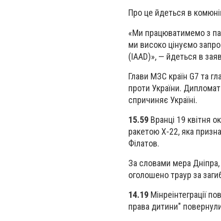
Про це йдеться в комюнік
«Ми працюватимемо з пар
ми високо цінуємо запро
(IAAD)», — йдеться в заяв
Глави МЗС країн G7 та гл
проти України. Дипломати
спричиняє Україні.
15.59
Вранці 19 квітня о
ракетою X-22, яка призн
Філатов.
За словами мера Дніпра, 
оголошено траур за заги
14.19
Мінреінтеграції по
права дитини" повернули