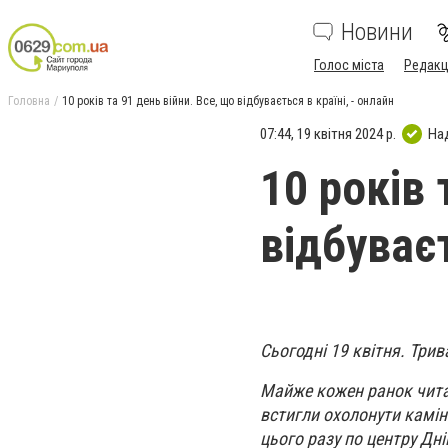
Новини
Голос міста
Редакц
Головна
10 років та 91 день війни. Все, що відбувається в країні, - онлайн
07:44, 19 квітня 2024 р.
На
10 років 
відбуваєт
Сьогодні 19 квітня. Три
Майже кожен ранок читає
встигли охолонути камінн
цього разу по центру Дн