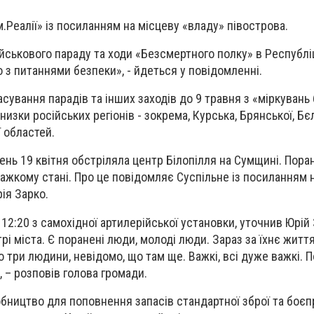
.Реалії» із посиланням на місцеву «владу» півострова.
йськового параду та ходи «Безсмертного полку» в Республі
 з питаннями безпеки», - йдеться у повідомленні.
сування парадів та інших заходів до 9 травня з «міркувань
изки російських регіонів - зокрема, Курська, Брянської, Бє
 областей.
ень 19 квітня обстріляла центр Білопілля на Сумщині. Пора
важкому стані. Про це повідомляє Суспільне із посиланням 
ія Зарко.
12:20 з самохідної артилерійської установки, уточнив Юрій 
рі міста. Є поранені люди, молоді люди. Зараз за їхнє жит
о три людини, невідомо, що там ще. Важкі, всі дуже важкі.
, – розповів голова громади.
ництво для поповнення запасів стандартної зброї та боєпр