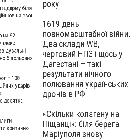
ькість
року
лацдарму біля
дійшов на свої
1619 день
повномасштабної війни.
 на 92
Два склади WB,
омплекс
звідувальні
черговий НПЗ і щось у
ено 5 польових
Дагестані – такі
результати нічного
роліт 108
полювання українських
ційних ударів
дронів в РФ
а
ко десятка
«Скільки колагену на
илити
Піщанці»: біля берега
ити критично
Маріуполя знову