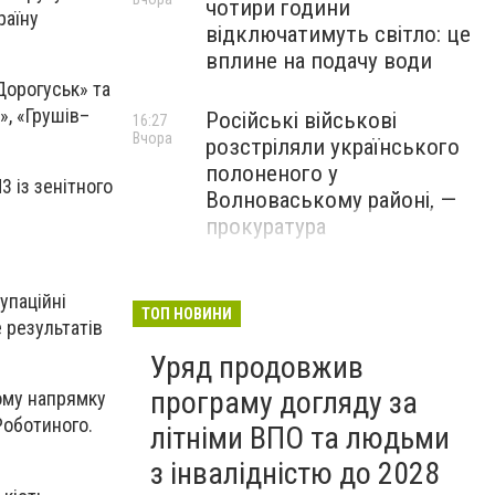
чотири години
раїну
відключатимуть світло: це
вплине на подачу води
Дорогуськ» та
», «Грушів–
Російські військові
16:27
Вчора
розстріляли українського
полоненого у
 із зенітного
Волноваському районі, —
прокуратура
У Маріуполі окупаційна
16:06
упаційні
Вчора
адміністрація оскаржує
ТОП НОВИНИ
 результатів
визнане російськими
Уряд продовжив
судами право власності на
житло
програму догляду за
кому напрямку
Роботиного.
літніми ВПО та людьми
з інвалідністю до 2028