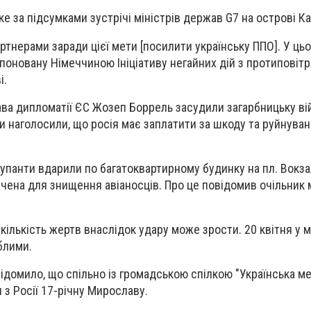
е за підсумками зустрічі міністрів держав G7 на острові Ка
тнерами заради цієї мети [посилити українську ППО]. У цьо
поновану Німеччиною Ініціативу негайних дій з протиповіт
і.
ава дипломатії ЄС Жозеп Боррель засудили загарбницьку вій
 наголосили, що росія має заплатити за шкоду та руйнуванн
купанти вдарили по багатоквартирному будинку на пл. Вокза
ачена для знищення авіаносців. Про це повідомив очільник 
кількість жертв внаслідок удару може зрости. 20 квітня у м
блими.
відомило, що спільно із громадською спілкою "Українська м
 з Росії 17-річну Мирославу.