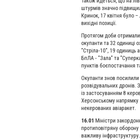
Також йдеться, що на лі
штурмів значно підвищил
Кринок, 17 квітня було –
вихідні позиції.
Протягом доби отримали
окупанти та 32 одиниці о
"Стріла-10", 19 одиниць 
БпЛА - "Зала" та "Супер
пунктів боєпостачання т
Окупанти знов посилили р
розвідувальних дронів. З
із застосуванням 8 керов
Херсонському напрямку в
некерованих авіаракет.
16.01
Міністри закордонн
протиповітряну оборону 
важливу інфраструктуру.