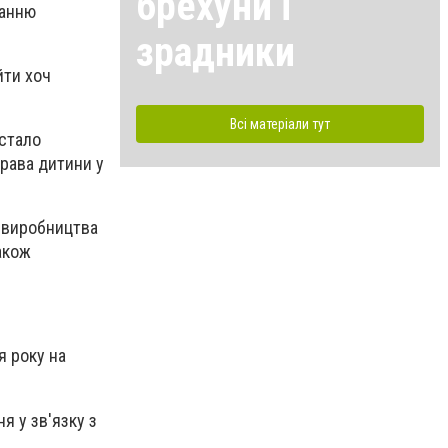
брехуни і
жанню
зрадники
йти хоч
Всі матеріали тут
 стало
рава дитини у
з виробництва
також
я року на
я у зв'язку з