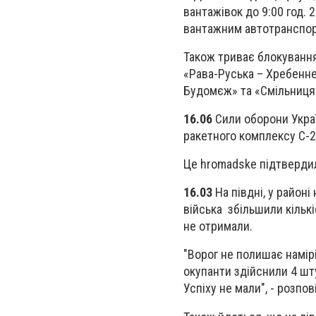
вантажівок до 9:00 год. 
вантажним автотранспорт
Також триває блокування
«Рава-Руська – Хребенне
Будомєж» та «Смільниця
16.06
Сили оборони Укра
ракетного комплексу С-2
Це hromadske підтвердил
16.03
На півдні, у район
війська збільшили кільк
не отримали.
"Ворог не полишає намірі
окупанти здійснили 4 шту
Успіху не мали", - розпо