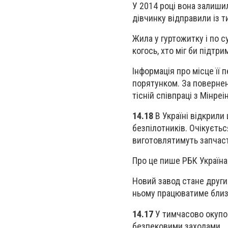
У 2014 році вона залиши
дівчинку відправили із т
Жила у гуртожитку і по 
когось, хто міг би підтр
Інформація про місце її 
порятунком. За повернен
тісній співпраці з Мінре
14.18
В Україні відкрил
безпілотників. Очікуєтьс
виготовлятимуть запчас
Про це пише РБК Україна
Новий завод стане другим
ньому працюватиме близь
14.17
У тимчасово окупов
безпековими заходами.