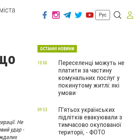
міста
Рус
ОСТАННІ НОВИНИ
 що
Переселенці можуть не
10:06
платити за частину
комунальних послуг у
покинутому житлі: які
умови
П’ятьох українських
09:53
підлітків евакуювали з
рації. Не
тимчасово окупованої
вий удар -
території, - ФОТО
аждалих