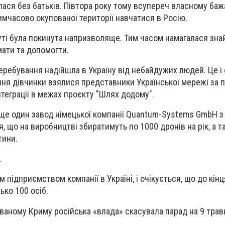
лася без батьків. Півтора року тому всупереч власному ба
имчасово окупованої території навчатися в Росію.
суті була покинута напризволяще. Тим часом намагалася зна
имати та допомогти.
перебування надійшла в Україну від небайдужих людей. Це і
ня дівчинки взялися представники Української мережі за п
інтеграції в межах проєкту "Шлях додому".
и ще один завод німецької компанії Quantum-Systems GmbH 
я, що на виробництві збиратимуть по 1000 дронів на рік, а 
тини.
.
 підприємством компанії в Україні, і очікується, що до кінц
ко 100 осіб.
аному Криму російська «влада» скасувала парад на 9 травн