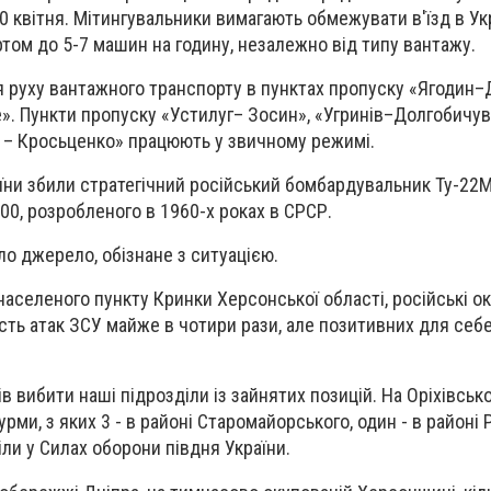
20 квітня. Мітингувальники вимагають обмежувати в'їзд в Ук
ом до 5-7 машин на годину, незалежно від типу вантажу.
 руху вантажного транспорту в пунктах пропуску «Ягодин–
». Пункти пропуску «Устилуг– Зосин», «Угринів–Долгобичув
 – Кросьценко» працюють у звичному режимі.
їни збили стратегічний російський бомбардувальник Ту-22М3
00, розробленого в 1960-х роках в СРСР.
о джерело, обізнане з ситуацією.
і населеного пункту Кринки Херсонської області, російські ок
ість атак ЗСУ майже в чотири рази, але позитивних для себе
в вибити наші підрозділи із зайнятих позицій. На Оріхівсь
рми, з яких 3 - в районі Старомайорського, один - в районі 
віли у Силах оборони півдня України.