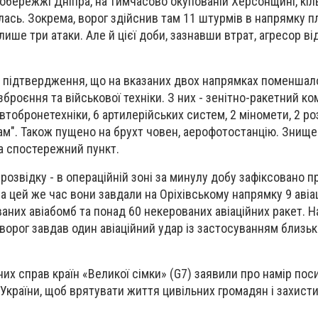
вобережжі Дніпра, на тимчасово окупованій Херсонщині, кіл
ась. Зокрема, ворог здійснив там 11 штурмів в напрямку п
 лише три атаки. Але й цієї доби, зазнавши втрат, агресор ві
 підтвердження, що на вказаних двох напрямках поменшало
зброєння та військової техніки. З них - зенітно-ракетний к
автобронетехніки, 6 артилерійських систем, 2 міномети, 2 ро
кам". Також пущено на брухт човен, аерофотостанцію. Знищ
а спостережний пункт.
озвідку - в операційній зоні за минулу добу зафіксовано п
а цей же час вони завдали на Оріхівському напрямку 9 авіа
аних авіабомб та понад 60 некерованих авіаційних ракет. Н
орог завдав один авіаційний удар із застосуванням близь
их справ країн «Великої сімки» (G7) заявили про намір пос
України, щоб врятувати життя цивільних громадян і захист