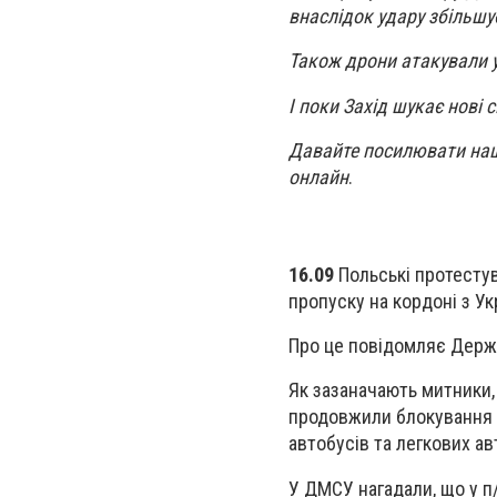
внаслідок удару збільшу
Також дрони атакували у
І поки Захід шукає нові 
Давайте посилювати нашу
онлайн
.
16.09
Польські протесту
пропуску на кордоні з Ук
Про це повідомляє Держ
Як зазаначають митники,
продовжили блокування ру
автобусів та легкових а
У ДМСУ нагадали, що у п