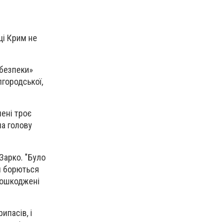
ці Крим не
 безпеки»
лгородської,
нені троє
на голову
Зарко. "Було
тя борються
 Пошкоджені
ипасів, і