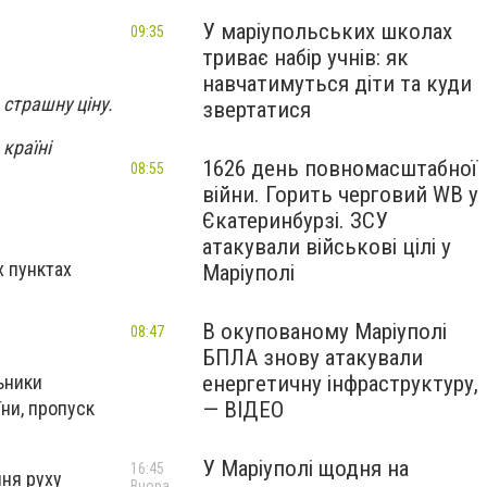
У маріупольських школах
09:35
триває набір учнів: як
навчатимуться діти та куди
 страшну ціну.
звертатися
країні
1626 день повномасштабної
08:55
війни. Горить черговий WB у
Єкатеринбурзі. ЗСУ
атакували військові цілі у
х пунктах
Маріуполі
В окупованому Маріуполі
08:47
БПЛА знову атакували
енергетичну інфраструктуру,
ьники
— ВІДЕО
їни, пропуск
У Маріуполі щодня на
16:45
ня руху
Вчора