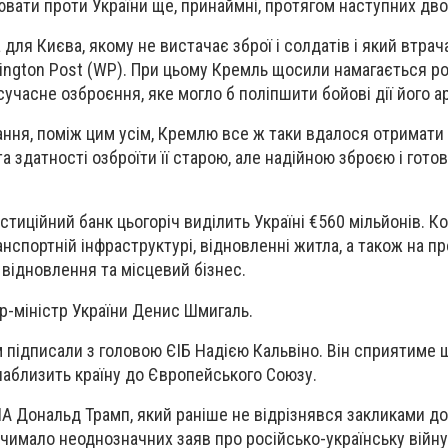
ювати проти України ще, принаймні, протягом наступних дво
для Києва, якому не вистачає зброї і солдатів і який втрача
ington Post (WP). При цьому Кремль щосили намагається 
учасне озброєння, яке могло б поліпшити бойові дії його ар
ання, поміж цим усім, Кремлю все ж таки вдалося отримати 
а здатності озброїти її старою, але надійною зброєю і гото
тиційний банк цьогоріч виділить Україні €560 мільйонів. К
анспортній інфраструктурі, відновленні житла, а також на пр
відновлення та місцевий бізнес.
р-міністр України Денис Шмигаль.
 підписали з головою ЄІБ Надією Кальвіно. Він сприятиме
наблизить країну до Європейського Союзу.
А Дональд Трамп, який раніше не відрізнявся закликами до
 чимало неоднозначних заяв про російсько-українську війну