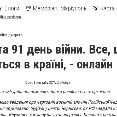
Блоги
Меморіал. Маріуполь
Карта 
ійна політика
дійне джерело
та 91 день війни. Все,
ься в країні, - онлайн
Фото Генштабу ЗСУ, Фейсбук
ває 786 доба повномасштабного російського вторгнення.
мо зведення про черговий воєнний злочин Російської Феде
я зруйнованої будівлі у центрі Чернігова, як РФ завдала но
іпра. Влучили в житлову багатоповерхівку. Кількість постр