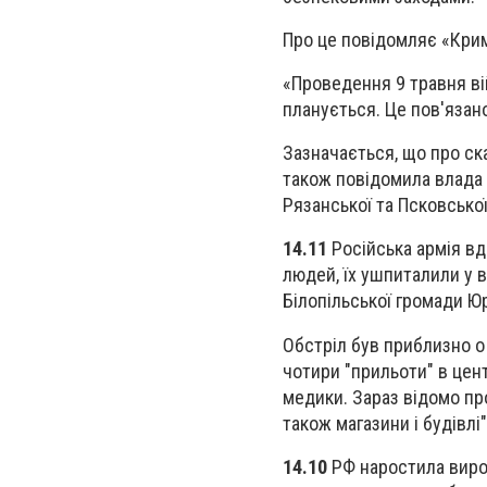
Про це повідомляє «Крим
«Проведення 9 травня ві
планується. Це пов'язано
Зазначається, що про ска
також повідомила влада н
Рязанської та Псковської
14.11
Російська армія вд
людей, їх ушпиталили у 
Білопільської громади Юр
Обстріл був приблизно о 
чотири "прильоти" в цент
медики. Зараз відомо пр
також магазини і будівлі"
14.10
РФ наростила вироб