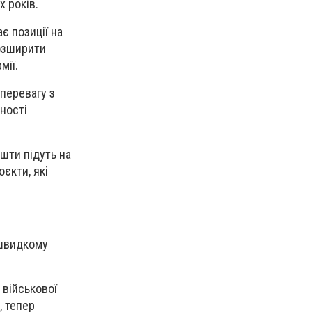
х років.
є позиції на
розширити
мії.
перевагу з
вності
ошти підуть на
оєкти, які
 швидкому
 військової
, тепер