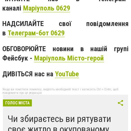
каналі
Маріуполь 0629
НАДСИЛАЙТЕ свої повідомлення
в
Телеграм-бот 0629
ОБГОВОРЮЙТЕ новини в нашій групі
Фейсбук -
Маріуполь Місто-герой
ДИВІТЬСЯ нас на
YouTube
Якщо ви помітили помилку, виділіть необхідний текст і натисніть Ctrl + Enter, щоб
повідомити про це редакцію
ГОЛОС МІСТА
Чи збираєтесь ви рятувати
своє житло в окупованому