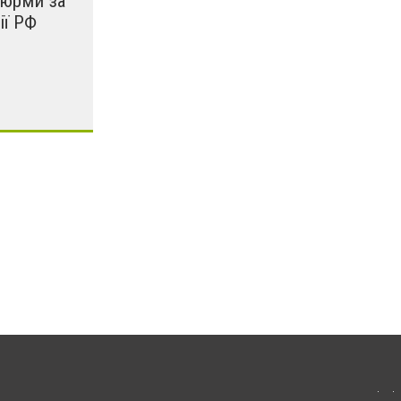
тюрми за
ії РФ