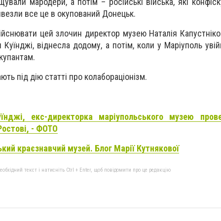
ували мародери, а потім – російські війська, які конфіск
вивезли все це в окупований Донецьк.
ійснювати цей злочин директор музею Наталія Капустніко
 Куїнджі, віднесла додому, а потім, коли у Маріуполь уві
окупантам.
ають під дію статті про колабораціонізм.
їнджі, екс-директорка маріупольського музею пров
остові, - ФОТО
кий краєзнавчий музей. Блог Марії Кутнякової
бхідний текст і натисніть Ctrl + Enter, щоб повідомити про це редакцію