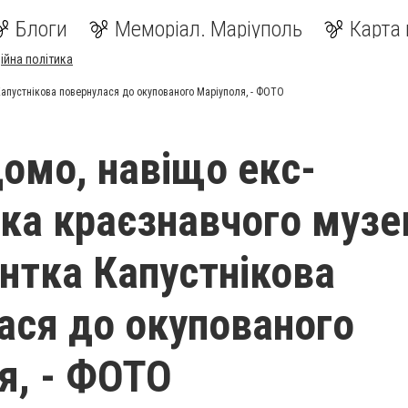
Блоги
Меморіал. Маріуполь
Карта 
ійна політика
апустнікова повернулася до окупованого Маріуполя, - ФОТО
домо, навіщо екс-
ка краєзнавчого муз
нтка Капустнікова
ася до окупованого
я, - ФОТО