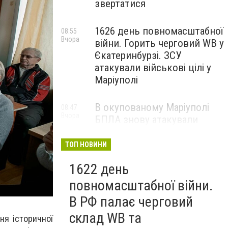
звертатися
1626 день повномасштабної
08:55
Вчора
війни. Горить черговий WB у
Єкатеринбурзі. ЗСУ
атакували військові цілі у
Маріуполі
В окупованому Маріуполі
08:47
Вчора
БПЛА знову атакували
енергетичну інфраструктуру,
— ВІДЕО
ТОП НОВИНИ
1622 день
повномасштабної війни.
В РФ палає черговий
склад WB та
ня історичної