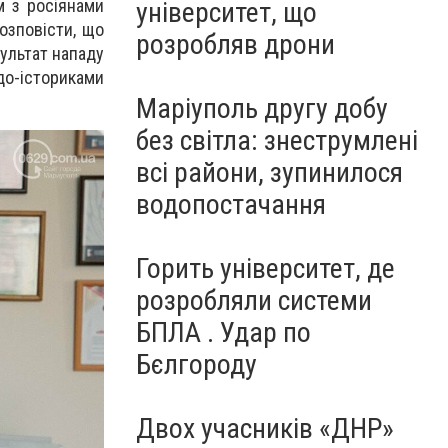
м з росіянами
університет, що
озповісти, що
розробляв дрони
зультат нападу
до-істориками
Маріуполь другу добу
без світла: знеструмлені
всі райони, зупинилося
водопостачання
Горить університет, де
розробляли системи
БПЛА . Удар по
Бєлгороду
Двох учасників «ДНР»