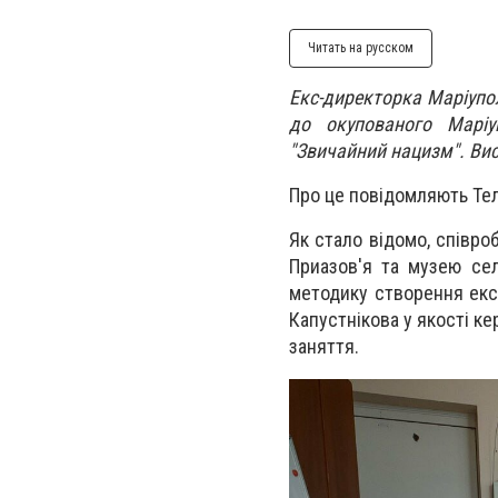
Читать на русском
Екс-директорка Маріупо
до окупованого Маріу
"Звичайний нацизм". Вис
Про це повідомляють Тел
Як стало відомо, співро
Приазов'я та музею сел
методику створення експ
Капустнікова у якості ке
заняття.