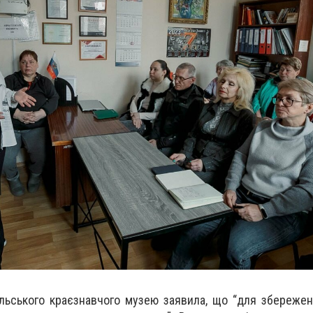
льського краєзнавчого музею заявила, що “для збережен