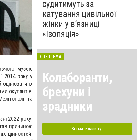
судитимуть за
катування цивільної
жінки у в’язниці
«Ізоляція»
СПЕЦТЕМА
авчого музею
Колаборанти,
ы” 2014 року у
б оцінювати їх
брехуни і
ами окупантів,
елітополі та
зрадники
ні 2022 року.
став причиною
Всі матеріали тут
их цінностей.