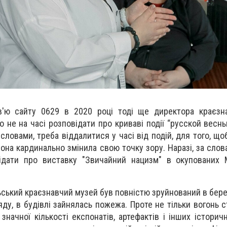
в'ю сайту 0629 в 2020 році тоді ще директора краєзн
о не на часі розповідати про криваві події “русской весн
ї словами, треба віддалитися у часі від подій, для того, що
вона кардинально змінила свою точку зору. Наразі, за слов
ідати про виставку "Звичайний нацизм" в окупованих М
ський краєзнавчий музей був повністю зруйнований в берез
ду, в будівлі зайнялась пожежа. Проте не тільки вогонь 
начної кількості експонатів, артефактів і інших історичн