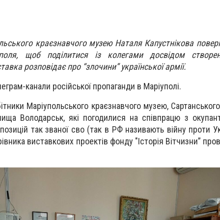
льського краєзнавчого музею Наталя Капустнікова поверну
поля, щоб поділитися із колегами досвідом створе
тавка розповідає про “злочини” української армії.
еграм-канали російської пропаганди в Маріуполі.
бітники Маріупольського краєзнавчого музею, Сартанського
ища Володарськ, які погодилися на співпрацю з окупан
озицій так званої сво (так в РФ називають війну проти Укр
рівника виставкових проектів фонду "Історія Вітчизни” про