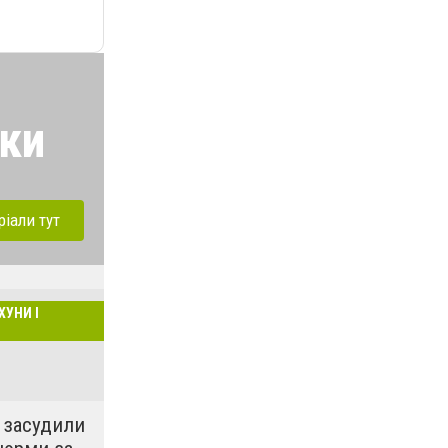
ики
ріали тут
ХУНИ І
 засудили