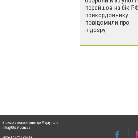
оборони Маріуполя 
перейшов на бік РФ
прикордоннику
повідомили про
підозру
Віримо в повернення до Маріуполя
info@0629.com.ua
Журналисты сайта