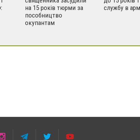
і
священника засудили
до 15 років 
:
на 15 років тюрми за
службу в арм
пособництво
окупантам