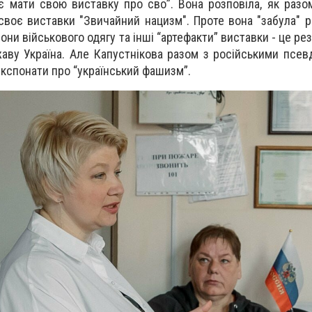
є мати свою виставку про сво”. Вона розповіла, як разо
своє виставки "Звичайний нацизм". Проте вона "забула" р
рони військового одягу та інші “артефакти” виставки - це ре
жаву Україна. Але Капустнікова разом з російськими псев
експонати про “український фашизм”.