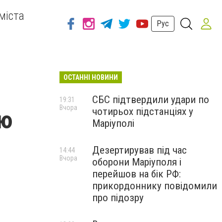
міста
Рус
ОСТАННІ НОВИНИ
СБС підтвердили удари по
19:31
Вчора
чотирьох підстанціях у
ею
Маріуполі
Дезертирував під час
14:44
Вчора
оборони Маріуполя і
перейшов на бік РФ:
прикордоннику повідомили
про підозру