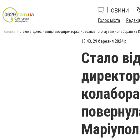
Новини
Голос міста
Редакц
Головна
Стало відомо, навіщо екс-директорка краєзнавчого музею колаборантка К
13:43, 29 березня 2024 р.
Стало ві
директор
колабора
повернул
Маріупол