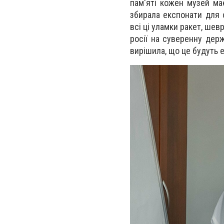
пам'яті кожен музей ма
збирала експонати для 
всі ці уламки ракет, шев
росії на суверенну дер
вирішила, що це будуть 