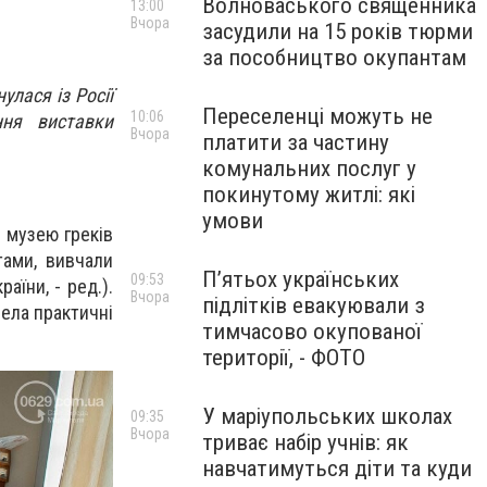
Волноваського священника
13:00
Вчора
засудили на 15 років тюрми
за пособництво окупантам
лася із Росії
Переселенці можуть не
10:06
ння виставки
Вчора
платити за частину
комунальних послуг у
покинутому житлі: які
умови
 музею греків
тами, вивчали
П’ятьох українських
09:53
аїни, - ред.).
Вчора
підлітків евакуювали з
вела практичні
тимчасово окупованої
території, - ФОТО
У маріупольських школах
09:35
Вчора
триває набір учнів: як
навчатимуться діти та куди