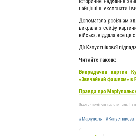
Історичне надбання знищ
найцінніші експонати і 
Допомагала росіянам зд
викрала з сейфу картини
війська, віддала все це 
Дії Капустнікової підпад
Читайте також:
Викрадачка картин Ку
«Звичайний фашизм» в Р
Правда про Маріупольсь
Якщо ви помітили помилку, виділіть нео
#Маріуполь
#Капустнікова