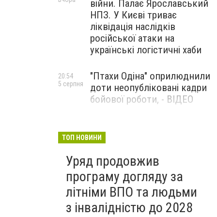
війни. Палає Ярославський
НПЗ. У Києві триває
ліквідація наслідків
російської атаки на
українські логістичні хаби
"Птахи Одіна" оприлюднили
20:54
5 серпня
доти неопубліковані кадри
бойової роботи, - ВІДЕО
Маріуполець Андрій
17:15
5 серпня
Бєдняков зіграє тата
ТОП НОВИНИ
Петрика П’яточкина у
Уряд продовжив
новому українському
фільмі, - ФОТО
програму догляду за
літніми ВПО та людьми
з інвалідністю до 2028