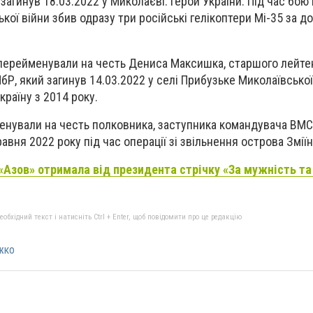
 загинув 18.03.2022 у Миколаєві. Герой України. Під час бо
ської війни збив одразу три російські гелікоптери Мі-35 за 
перейменували на честь Дениса Максишка, старшого лейте
Р, який загинув 14.03.2022 у селі Прибузьке Миколаївської
країну з 2014 року.
нували на честь полковника, заступника командувача ВМС з 
равня 2022 року під час операції зі звільнення острова Зміїн
«Азов» отримала від президента стрічку «За мужність та 
бхідний текст і натисніть Ctrl + Enter, щоб повідомити про це редакцію
жко