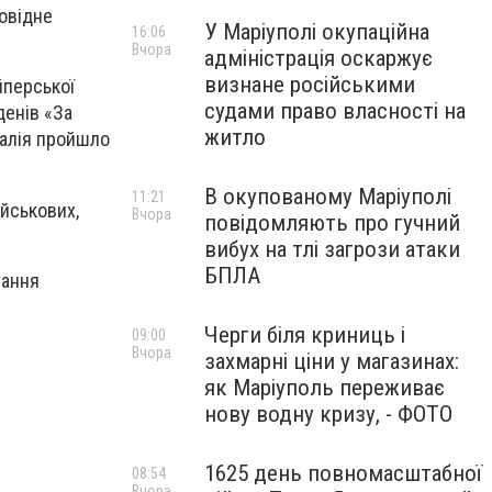
повідне
У Маріуполі окупаційна
16:06
Вчора
адміністрація оскаржує
визнане російськими
йперської
судами право власності на
денів «За
житло
італія пройшло
В окупованому Маріуполі
11:21
ійськових,
Вчора
повідомляють про гучний
вибух на тлі загрози атаки
БПЛА
тання
Черги біля криниць і
09:00
Вчора
захмарні ціни у магазинах:
як Маріуполь переживає
нову водну кризу, - ФОТО
1625 день повномасштабної
08:54
Вчора