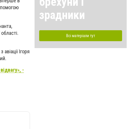
брехуни і
ю вперше в
допомогою
зрадники
нанта,
 області.
Всі матеріали тут
авіації Ігоря
ий.
відвагу», -