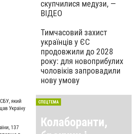
скупчилися медузи, —
ВІДЕО
Тимчасовий захист
українців у ЄС
продовжили до 2028
року: для новоприбулих
чоловіків запровадили
нову умову
СБУ, який
СПЕЦТЕМА
ищав Україну
Колаборанти,
їни, 137