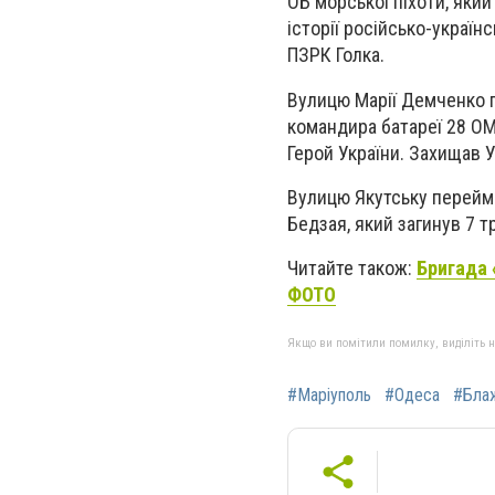
ОБ морської піхоти, який
історії російсько-україн
ПЗРК Голка.
Вулицю Марії Демченко 
командира батареї 28 ОМб
Герой України. Захищав У
Вулицю Якутську перейме
Бедзая, який загинув 7 т
Читайте також:
Бригада 
ФОТО
Якщо ви помітили помилку, виділіть нео
#Маріуполь
#Одеса
#Бла