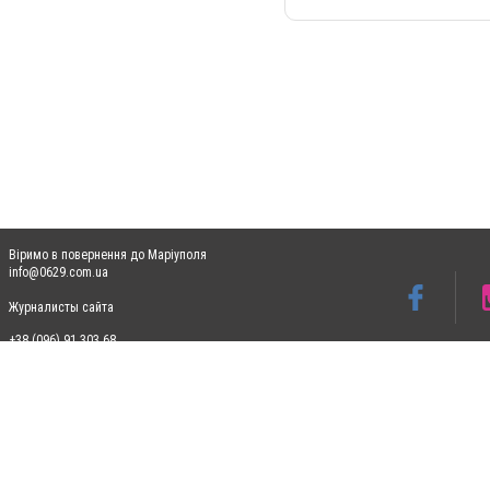
Віримо в повернення до Маріуполя
info@0629.com.ua
Журналисты сайта
+38 (096) 91 303 68
Допускається цитування матеріалів без отримання попередньої згоди 0629.com.ua за
пошукових систем гіперпосилання на цитовані статті не нижче другого абзацу в тек
Матеріали з плашками "Новини компаній", "Промо", "Партнерський матеріал", "Партнер
Реклама на сайті
Ф