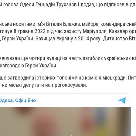
й голова Одеси Геннадій Труханов і додав, що підписав від
ська носитиме ім'я Віталія Блажка, майора, командира сна
гинув 8 травня 2022 під час захисту Маріуполя. Кавалер ор
енів, Герой України. Захищав Україну з 2014 року. Дитинство В
менували ще чотири вулиці на честь загиблих українських в
нагородою Герой України.
ше затвердила історико-топонімічна комісія міськради. Пи
 не міські депутати не проголосували.