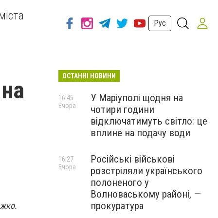
міста
Рус
ОСТАННІ НОВИНИ
 на
У Маріуполі щодня на
16:45
Вчора
чотири години
відключатимуть світло: це
вплине на подачу води
Російські військові
16:27
Вчора
розстріляли українського
полоненого у
Волноваському районі, —
прокуратура
ажко.