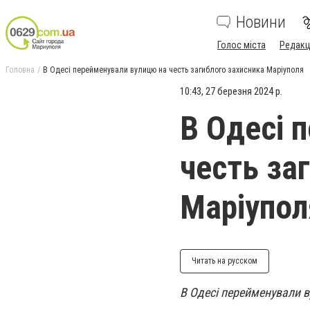
Новини
Голос міста
Редакц
Головна
В Одесі перейменували вулицю на честь загиблого захисника Маріуполя
10:43, 27 березня 2024 р.
В Одесі 
честь за
Маріупол
Читать на русском
В Одесі перейменували в