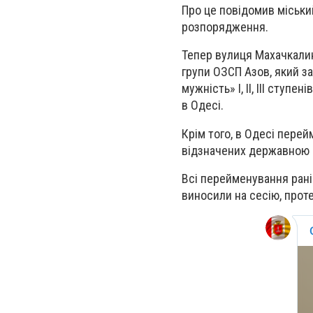
Про це повідомив міськи
розпорядження.
Тепер вулиця Махачкалин
групи ОЗСП Азов, який за
мужність» I, II, III ступ
в Одесі.
Крім того, в Одесі перей
відзначених державною 
Всі перейменування рані
виносили на сесію, проте