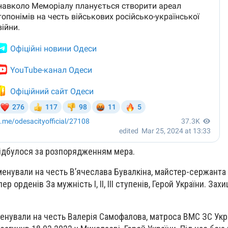
ідбулося за розпорядженням мера.
нували на честь В’ячеслава Бувалкіна, майстер-сержанта 
ер орденів За мужність I, II, III ступенів, Герой України. Зах
нували на честь Валерія Самофалова, матроса ВМС ЗС Укра