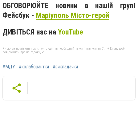
ОБГОВОРЮЙТЕ новини в нашій групі
Фейсбук -
Маріуполь Місто-герой
ДИВІТЬСЯ нас на
YouTube
Якщо ви помітили помилку, виділіть необхідний текст і натисніть Ctrl + Enter, щоб
повідомити про це редакцію
#МДУ
#колаборантки
#викладачки