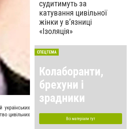
судитимуть за
катування цивільної
жінки у в’язниці
«Ізоляція»
СПЕЦТЕМА
Колаборанти,
брехуни і
зрадники
й українських
тво цивільних
Всі матеріали тут