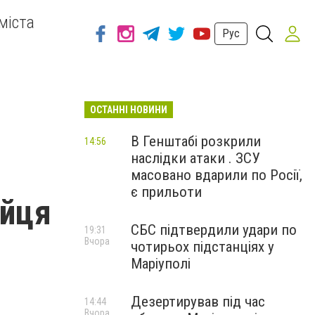
міста
Рус
ОСТАННІ НОВИНИ
В Генштабі розкрили
14:56
наслідки атаки . ЗСУ
,
масовано вдарили по Росії,
є прильоти
ійця
СБС підтвердили удари по
19:31
Вчора
чотирьох підстанціях у
Маріуполі
Дезертирував під час
14:44
Вчора