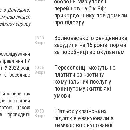
оборони Маріуполя і
перейшов на бік РФ:
ю з Донецька.
прикордоннику повідомили
римував людей
про підозру
ейкову справу
Волноваського священника
13:00
Вчора
засудили на 15 років тюрми
за пособництво окупантам
розслідування
управління ГУ
Переселенці можуть не
. У 2022 році,
10:06
Вчора
платити за частину
им з особливо
комунальних послуг у
покинутому житлі: які
дійснював так
умови
дав постанови
артою. Також
П’ятьох українських
09:53
в і проводить
Вчора
підлітків евакуювали з
тимчасово окупованої