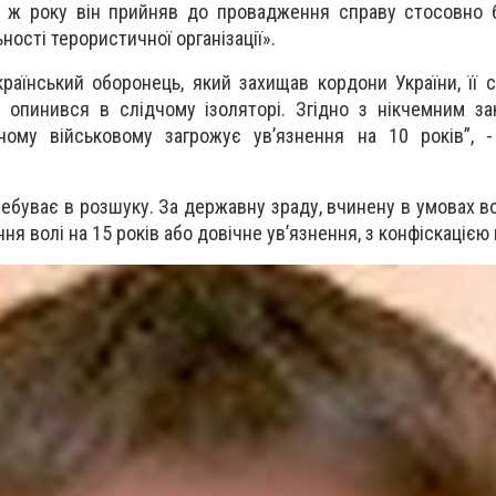
го ж року він прийняв до провадження справу стосовно 
ьності терористичної організації».
український оборонець, який захищав кордони України, її 
ть опинився в слідчому ізоляторі. Згідно з нікчемним з
еному військовому загрожує ув’язнення на 10 років”, 
ебуває в розшуку. За державну зраду, вчинену в умовах во
я волі на 15 років або довічне ув’язнення, з конфіскацією