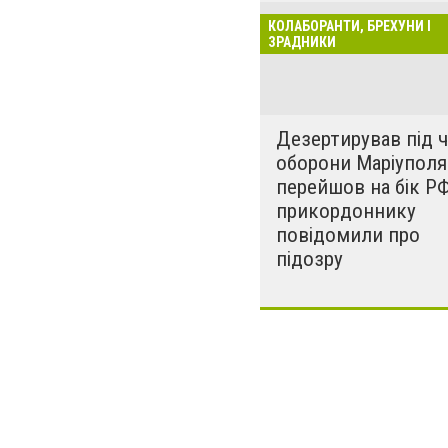
законом про ко
КОЛАБОРАНТИ, БРЕХУНИ І
нову рубрику. П
ЗРАДНИКИ
сепаратистам і
регіону. Мета ці
ідентифікувати 
Дезертирував під ч
«сочувствующих
оборони Маріуполя 
перейшов на бік РФ
прикордоннику
повідомили про
підозру