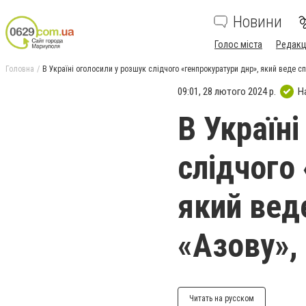
Новини
Голос міста
Редакц
Головна
В Україні оголосили у розшук слідчого «генпрокуратури днр», який веде с
09:01, 28 лютого 2024 р.
Н
В Україні
слідчого
який вед
«Азову»,
Читать на русском