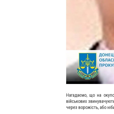
Нагадаємо, що на окупо
військових звинувачують
через ворожість, або ні