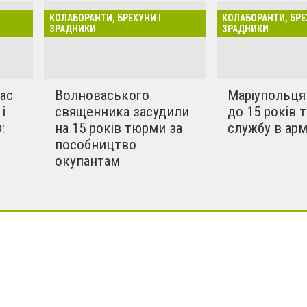
лаборацію, ми розпочинаємо
КОЛАБОРАНТИ, БРЕХУНИ І
КОЛАБОРАНТИ, БРЕ
рисвячена вона буде
ЗРАДНИКИ
ЗРАДНИКИ
 колаборантам нашого
єї рубрики одна:
зрадників і
ас
Волноваського
Маріупольця
».
і
священника засудили
до 15 років 
:
на 15 років тюрми за
службу в арм
пособництво
окупантам