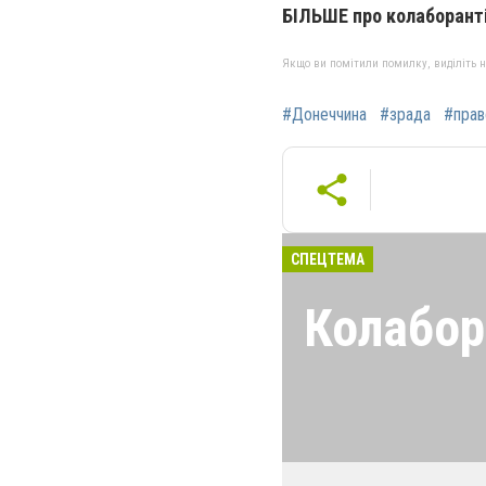
БІЛЬШЕ про колаборанті
Якщо ви помітили помилку, виділіть нео
#Донеччина
#зрада
#прав
СПЕЦТЕМА
Колабор
Щоб зрадники, б
так радісно і в
країну, не загу
перемоги, а від