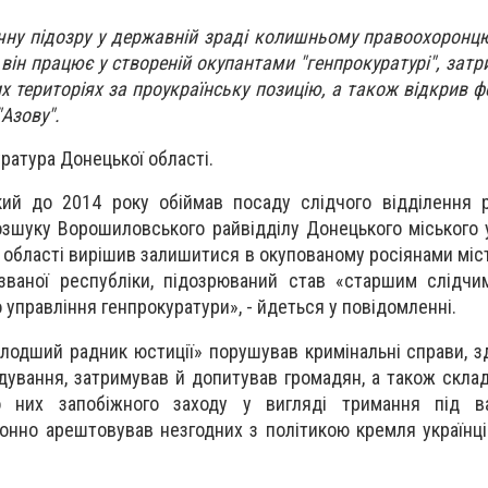
очну підозру у державній зраді колишньому правоохоронц
він працює у створеній окупантами "генпрокуратурі", зат
 територіях за проукраїнську позицію, а також відкрив ф
"Азову".
ратура Донецької області.
кий до 2014 року обіймав посаду слідчого відділення 
розшуку Ворошиловського райвідділу Донецького міського 
 області вирішив залишитися в окупованому росіянами місті
 званої республіки, підозрюваний став «старшим слідч
 управління генпрокуратури», - йдеться у повідомленні.
олодший радник юстиції» порушував кримінальні справи, з
дування, затримував й допитував громадян, а також скла
 них запобіжного заходу у вигляді тримання під в
онно арештовував незгодних з політикою кремля українці