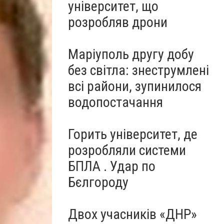
університет, що
розробляв дрони
Маріуполь другу добу
без світла: знеструмлені
всі райони, зупинилося
водопостачання
Горить університет, де
розробляли системи
БПЛА . Удар по
Бєлгороду
Двох учасників «ДНР»