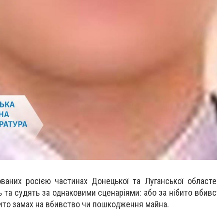
ваних росією частинах Донецької та Луганської областе
 та судять за однаковими сценаріями: або за нібито вбивс
бито замах на вбивство чи пошкодження майна.