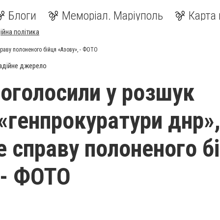
Блоги
Меморіал. Маріуполь
Карта 
ійна політика
праву полоненого бійця «Азову», - ФОТО
адійне джерело
 оголосили у розшук
 «генпрокуратури днр»
е справу полоненого б
 - ФОТО