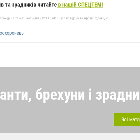
в та зрадників читайте
в нашій СПЕЦТЕМІ
бхідний текст і натисніть Ctrl + Enter, щоб повідомити про це редакцію
оохоронець
анти, брехуни і зрадн
рехуни і колаборанти, які
певнено паплюжать рідну
Всі мате
бились після нашої
повіли перед судом згідно з