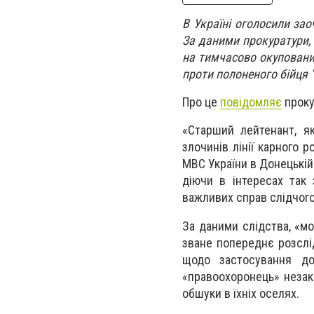
В Україні оголосили за
За даними прокуратури, 
на тимчасово окупованих
проти полоненого бійця 
Про це
повідомляє
проку
«Старший лейтенант, я
злочинів лінії карного 
МВС України в Донецькій
діючи в інтересах так
важливих справ слідчого
За даними слідства, «м
зване попереднє розслі
щодо застосування до
«правоохоронець» незак
обшуки в їхніх оселях.