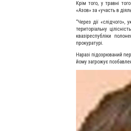
Крім того, у травні то
«Азов» за «участь в діял
“Через дії «слідчого», 
територіальну цілісніс
квазіреспубліки полон
прокуратурі.
Наразі підозрюваний пер
йому загрожує позбавленн