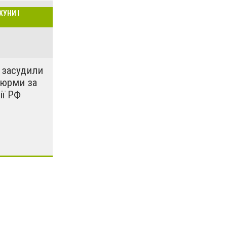
ХУНИ І
 засудили
тюрми за
ії РФ