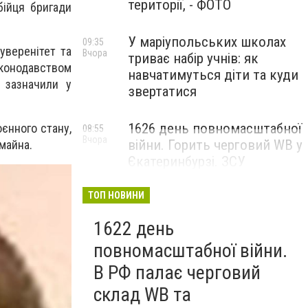
території, - ФОТО
бійця бригади
У маріупольських школах
09:35
суверенітет та
Вчора
триває набір учнів: як
аконодавством
навчатимуться діти та куди
- зазначили у
звертатися
1626 день повномасштабної
єнного стану,
08:55
Вчора
війни. Горить черговий WB у
 майна.
Єкатеринбурзі. ЗСУ
атакували військові цілі у
Маріуполі
ТОП НОВИНИ
1622 день
повномасштабної війни.
В РФ палає черговий
склад WB та